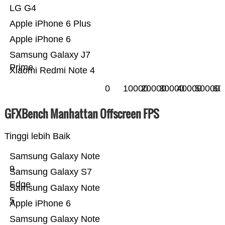
LG G4
Apple iPhone 6 Plus
Apple iPhone 6
Samsung Galaxy J7
Prime
Xiaomi Redmi Note 4
0
10000
20000
30000
40000
50000
60
GFXBench Manhattan Offscreen FPS
Tinggi lebih Baik
Samsung Galaxy Note
9
Samsung Galaxy S7
Edge
Samsung Galaxy Note
5
Apple iPhone 6
Samsung Galaxy Note