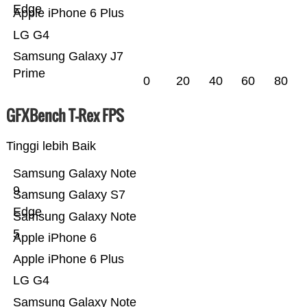
Edge
Apple iPhone 6 Plus
LG G4
Samsung Galaxy J7
Prime
0
20
40
60
80
GFXBench T-Rex FPS
Tinggi lebih Baik
Samsung Galaxy Note
9
Samsung Galaxy S7
Edge
Samsung Galaxy Note
5
Apple iPhone 6
Apple iPhone 6 Plus
LG G4
Samsung Galaxy Note