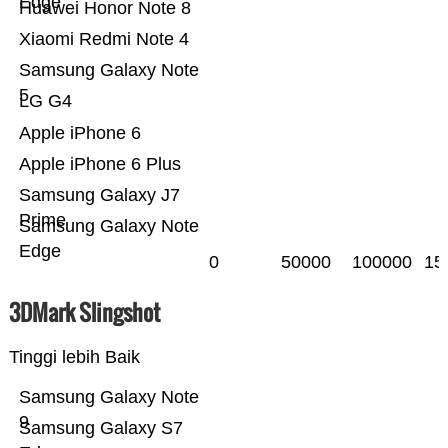
Edge
Huawei Honor Note 8
Xiaomi Redmi Note 4
Samsung Galaxy Note
5
LG G4
Apple iPhone 6
Apple iPhone 6 Plus
Samsung Galaxy J7
Prime
Samsung Galaxy Note
Edge
0
50000
100000
15
3DMark Slingshot
Tinggi lebih Baik
Samsung Galaxy Note
9
Samsung Galaxy S7