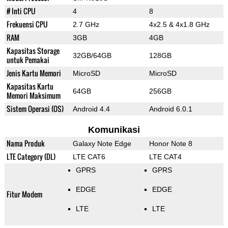
# Inti CPU
4
8
Frekuensi CPU
2.7 GHz
4x2.5 & 4x1.8 GHz
RAM
3GB
4GB
Kapasitas Storage
32GB/64GB
128GB
untuk Pemakai
Jenis Kartu Memori
MicroSD
MicroSD
Kapasitas Kartu
64GB
256GB
Memori Maksimum
Sistem Operasi (OS)
Android 4.4
Android 6.0.1
Komunikasi
Nama Produk
Galaxy Note Edge
Honor Note 8
LTE Category (DL)
LTE CAT6
LTE CAT4
GPRS
GPRS
EDGE
EDGE
Fitur Modem
LTE
LTE