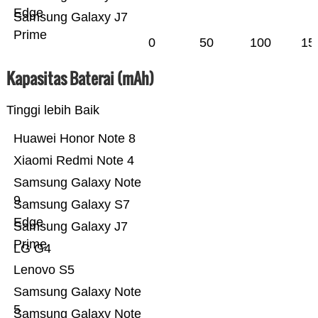
Edge
Samsung Galaxy J7
Prime
0
50
100
15
Kapasitas Baterai (mAh)
Tinggi lebih Baik
Huawei Honor Note 8
Xiaomi Redmi Note 4
Samsung Galaxy Note
9
Samsung Galaxy S7
Edge
Samsung Galaxy J7
Prime
LG G4
Lenovo S5
Samsung Galaxy Note
5
Samsung Galaxy Note