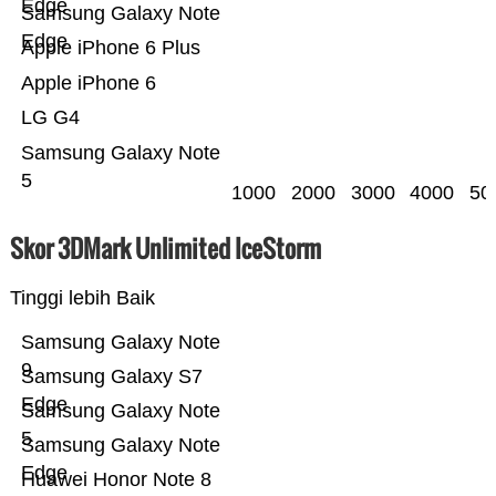
Edge
Samsung Galaxy Note
Edge
Apple iPhone 6 Plus
Apple iPhone 6
LG G4
Samsung Galaxy Note
5
1000
2000
3000
4000
50
Skor 3DMark Unlimited IceStorm
Tinggi lebih Baik
Samsung Galaxy Note
9
Samsung Galaxy S7
Edge
Samsung Galaxy Note
5
Samsung Galaxy Note
Edge
Huawei Honor Note 8