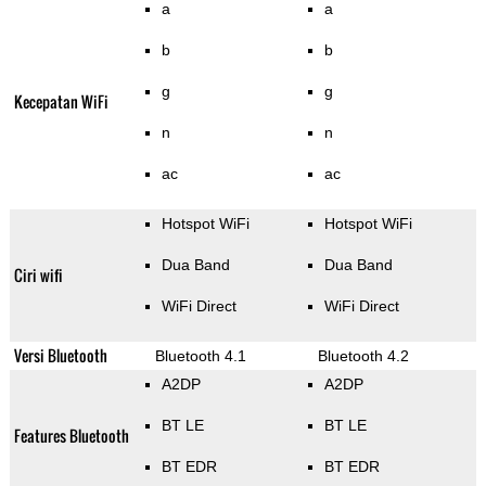
a
a
b
b
g
g
Kecepatan WiFi
n
n
ac
ac
Hotspot WiFi
Hotspot WiFi
Dua Band
Dua Band
Ciri wifi
WiFi Direct
WiFi Direct
Versi Bluetooth
Bluetooth 4.1
Bluetooth 4.2
A2DP
A2DP
BT LE
BT LE
Features Bluetooth
BT EDR
BT EDR