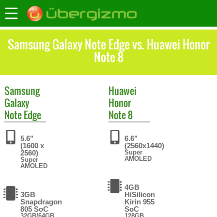
Samsung Galaxy Note Edge vs. Huawei Honor
Note 8
Samsung
Huawei
Galaxy
Honor
Note Edge
Note 8
5.6"
6.6"
(1600 x
(2560x1440)
2560)
Super
AMOLED
Super
AMOLED
4GB
3GB
HiSilicon
Snapdragon
Kirin 955
805 SoC
SoC
32GB/64GB
128GB