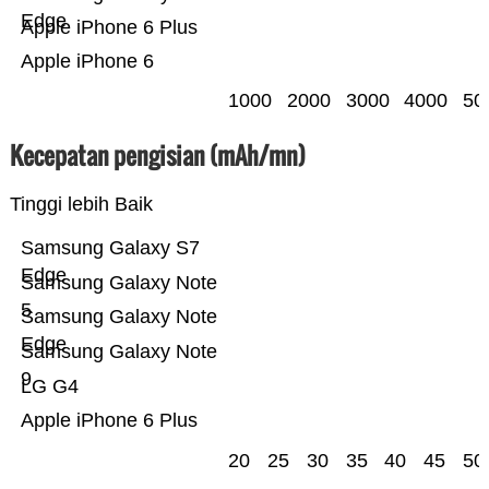
Edge
Apple iPhone 6 Plus
Apple iPhone 6
1000
2000
3000
4000
50
Kecepatan pengisian (mAh/mn)
Tinggi lebih Baik
Samsung Galaxy S7
Edge
Samsung Galaxy Note
5
Samsung Galaxy Note
Edge
Samsung Galaxy Note
9
LG G4
Apple iPhone 6 Plus
20
25
30
35
40
45
50