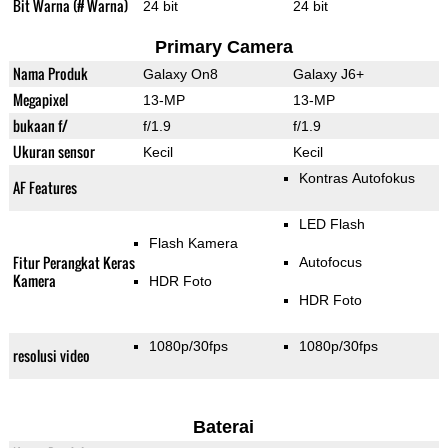
Bit Warna (# Warna)
24 bit
24 bit
Primary Camera
Nama Produk
Galaxy On8
Galaxy J6+
Megapixel
13-MP
13-MP
bukaan f/
f/1.9
f/1.9
Ukuran sensor
Kecil
Kecil
Kontras Autofokus
AF Features
LED Flash
Flash Kamera
Fitur Perangkat Keras
Autofocus
Kamera
HDR Foto
HDR Foto
1080p/30fps
1080p/30fps
resolusi video
Baterai