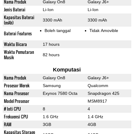
Nama Produk
Galaxy On8
Galaxy J6+
Jenis Baterai
Li-Ion
Li-Ion
Kapasitas Baterai
3300 mAh
3300 mAh
(mAh)
Boleh tanggal
Tidak Amovible
Baterai Features
Waktu Bicara
17 hours
Waktu Pemutaran
82 hours
Musik
Komputasi
Nama Produk
Galaxy On8
Galaxy J6+
Prosesor Merek
Samsung
Qualcomm
Nama Prosesor
Exynos 7580 Octa
Snapdragon 425
Model Prosesor
MSM8917
# Inti CPU
8
4
Frekuensi CPU
1.6 GHz
1.4 GHz
RAM
3GB
4GB
Kapasitas Storage