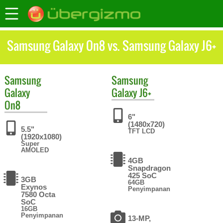
Samsung Galaxy On8 vs. Samsung Galaxy J6+
Samsung
Samsung
Galaxy
Galaxy J6+
On8
6"
(1480x720)
5.5"
TFT LCD
(1920x1080)
Super
AMOLED
4GB
Snapdragon
425 SoC
3GB
64GB
Exynos
Penyimpanan
7580 Octa
SoC
16GB
Penyimpanan
13-MP,