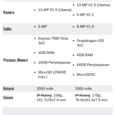
13-MP f/1.9
(Utama)
13-MP f/1.9
(Utama)
Kamera
5-MP f/2.2
5-MP
8-MP f/1.9
Selfie
Exynos 7580 Octa
Snapdragon 425
SoC
SoC
3GB RAM
4GB RAM
Prosesor, Memori
16GB Penyimpanan
64GB Penyimpanan
MicroSD (256GB
MicroSDXC
max.)
Baterai
3300 mAh
3300 mAh
IP Rating
, 169g
,
IP Rating
, 178g
,
Desain
151.7x76x7.8 mm
76.9x161.4x7.9 mm