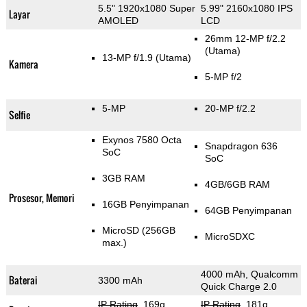
5.5" 1920x1080 Super
5.99" 2160x1080 IPS
Layar
AMOLED
LCD
26mm 12-MP f/2.2
(Utama)
13-MP f/1.9
(Utama)
Kamera
5-MP f/2
5-MP
20-MP f/2.2
Selfie
Exynos 7580 Octa
Snapdragon 636
SoC
SoC
3GB RAM
4GB/6GB RAM
Prosesor, Memori
16GB Penyimpanan
64GB Penyimpanan
MicroSD (256GB
MicroSDXC
max.)
4000 mAh, Qualcomm
Baterai
3300 mAh
Quick Charge 2.0
IP Rating
, 169g
,
IP Rating
, 181g
,