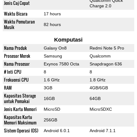
Qualcomm Quick
Jenis Caj Cepat
Charge 2.0
Waktu Bicara
17 hours
Waktu Pemutaran
82 hours
Musik
Komputasi
Nama Produk
Galaxy On8
Redmi Note 5 Pro
Prosesor Merek
Samsung
Qualcomm
Nama Prosesor
Exynos 7580 Octa
Snapdragon 636
# Inti CPU
8
8
Frekuensi CPU
1.6 GHz
1.8 GHz
RAM
3GB
4GB/6GB
Kapasitas Storage
16GB
64GB
untuk Pemakai
Jenis Kartu Memori
MicroSD
MicroSDXC
Kapasitas Kartu
256GB
Memori Maksimum
Sistem Operasi (OS)
Android 6.0.1
Android 7.1.1