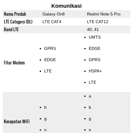
Komunikasi
Nama Produk
Galaxy On8
Redmi Note 5 Pro
LTE Category (DL)
LTE CAT4
LTE CAT12
Band LTE
40, 41
UMTS
GPRS
EDGE
EDGE
GPRS
Fitur Modem
LTE
HSPA+
LTE
a
b
b
g
g
Kecepatan WiFi
n
n