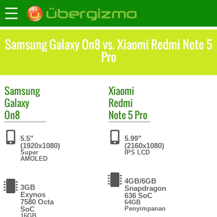
Samsung Galaxy On8 vs. Xiaomi Redmi Note 5
Pro
Samsung
Xiaomi
Galaxy
Redmi
On8
Note 5 Pro
5.5"
5.99"
(1920x1080)
(2160x1080)
Super
IPS LCD
AMOLED
4GB/6GB
3GB
Snapdragon
Exynos
636 SoC
7580 Octa
64GB
SoC
Penyimpanan
16GB