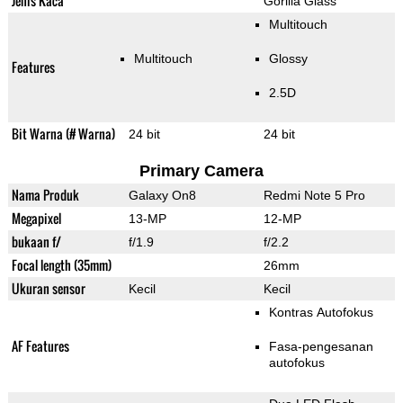
Jenis Kaca
Gorilla Glass
Multitouch
Multitouch
Glossy
Features
2.5D
Bit Warna (# Warna)
24 bit
24 bit
Primary Camera
Nama Produk
Galaxy On8
Redmi Note 5 Pro
Megapixel
13-MP
12-MP
bukaan f/
f/1.9
f/2.2
Focal length (35mm)
26mm
Ukuran sensor
Kecil
Kecil
Kontras Autofokus
AF Features
Fasa-pengesanan
autofokus