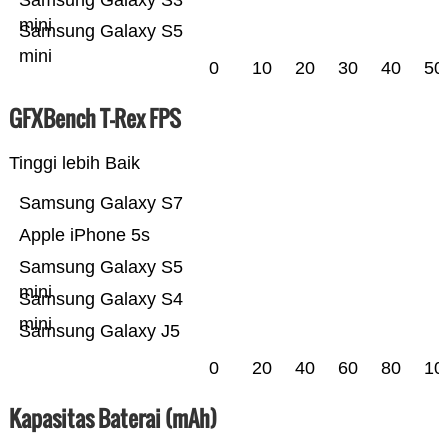
Samsung Galaxy S3
mini
Samsung Galaxy S5
mini
0
10
20
30
40
50
GFXBench T-Rex FPS
Tinggi lebih Baik
Samsung Galaxy S7
Apple iPhone 5s
Samsung Galaxy S5
mini
Samsung Galaxy S4
mini
Samsung Galaxy J5
0
20
40
60
80
10
Kapasitas Baterai (mAh)