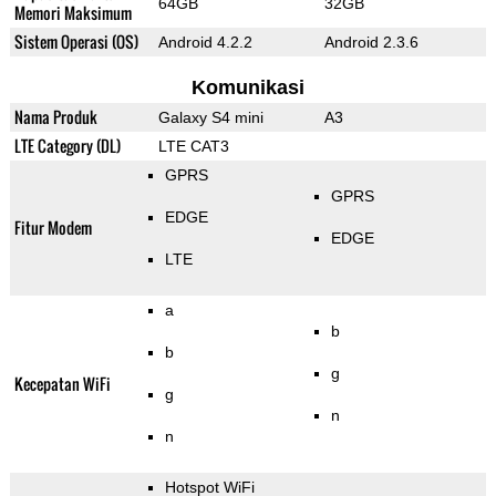
64GB
32GB
Memori Maksimum
Sistem Operasi (OS)
Android 4.2.2
Android 2.3.6
Komunikasi
Nama Produk
Galaxy S4 mini
A3
LTE Category (DL)
LTE CAT3
GPRS
GPRS
EDGE
Fitur Modem
EDGE
LTE
a
b
b
g
Kecepatan WiFi
g
n
n
Hotspot WiFi