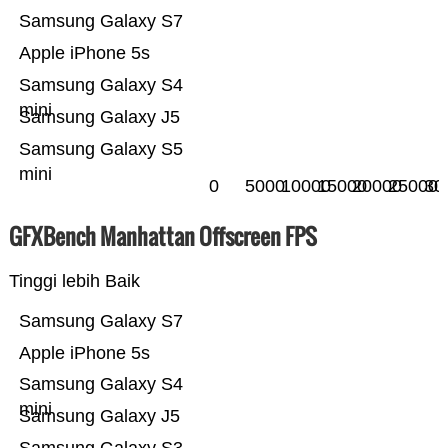
Samsung Galaxy S7
Apple iPhone 5s
Samsung Galaxy S4
mini
Samsung Galaxy J5
Samsung Galaxy S5
mini
0
5000
10000
15000
20000
25000
30
GFXBench Manhattan Offscreen FPS
Tinggi lebih Baik
Samsung Galaxy S7
Apple iPhone 5s
Samsung Galaxy S4
mini
Samsung Galaxy J5