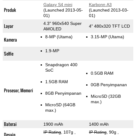
Galaxy S4 mini
Karbonn A3
Produk
(Launched 2013-05-
(Launched 2013-03-
01)
01)
4.3" 960x540 Super
Layar
4" 480x320 TFT LCD
AMOLED
8-MP
(Utama)
3.15-MP
(Utama)
Kamera
1.9-MP
Selfie
Snapdragon 400
SoC
0.5GB RAM
1.5GB RAM
0GB Penyimpanan
Prosesor, Memori
8GB Penyimpanan
MicroSD (32GB
max.)
MicroSD (64GB
max.)
Baterai
1900 mAh
1400 mAh
IP Rating
, 107g
,
IP Rating
, 90g
,
Desain