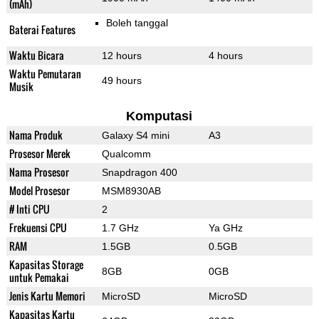
(mAh)
Boleh tanggal
Baterai Features
Waktu Bicara
12 hours
4 hours
Waktu Pemutaran
49 hours
Musik
Komputasi
Nama Produk
Galaxy S4 mini
A3
Prosesor Merek
Qualcomm
Nama Prosesor
Snapdragon 400
Model Prosesor
MSM8930AB
# Inti CPU
2
Frekuensi CPU
1.7 GHz
Ya GHz
RAM
1.5GB
0.5GB
Kapasitas Storage
8GB
0GB
untuk Pemakai
Jenis Kartu Memori
MicroSD
MicroSD
Kapasitas Kartu