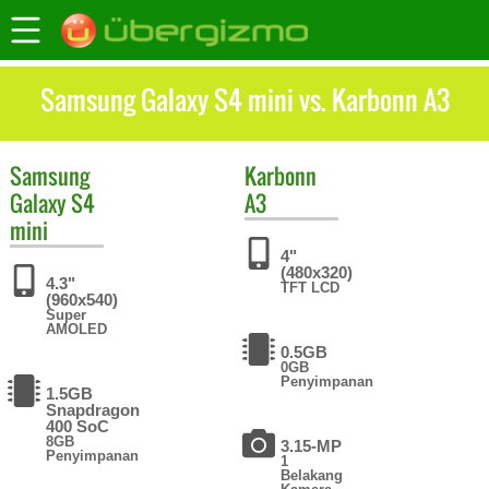
Samsung Galaxy S4 mini vs. Karbonn A3
Samsung
Karbonn
Galaxy S4
A3
mini
4"
(480x320)
4.3"
TFT LCD
(960x540)
Super
AMOLED
0.5GB
0GB
Penyimpanan
1.5GB
Snapdragon
400 SoC
8GB
3.15-MP
Penyimpanan
1
Belakang