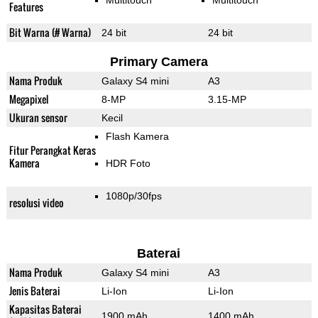
Multitouch
Multitouch
Features
Bit Warna (# Warna)
24 bit
24 bit
Primary Camera
Nama Produk
Galaxy S4 mini
A3
Megapixel
8-MP
3.15-MP
Ukuran sensor
Kecil
Flash Kamera
Fitur Perangkat Keras
Kamera
HDR Foto
1080p/30fps
resolusi video
Baterai
Nama Produk
Galaxy S4 mini
A3
Jenis Baterai
Li-Ion
Li-Ion
Kapasitas Baterai
1900 mAh
1400 mAh