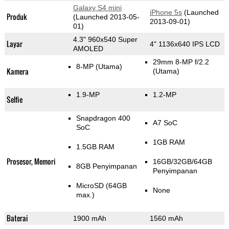
Galaxy S4 mini
iPhone 5s
(Launched
Produk
(Launched 2013-05-
2013-09-01)
01)
4.3" 960x540 Super
Layar
4" 1136x640 IPS LCD
AMOLED
29mm 8-MP f/2.2
8-MP
(Utama)
Kamera
(Utama)
1.9-MP
1.2-MP
Selfie
Snapdragon 400
A7 SoC
SoC
1GB RAM
1.5GB RAM
Prosesor, Memori
16GB/32GB/64GB
8GB Penyimpanan
Penyimpanan
MicroSD (64GB
None
max.)
Baterai
1900 mAh
1560 mAh