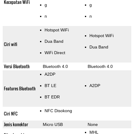
Kecepatan WiFi
g
g
n
n
Hotspot WiFi
Hotspot WiFi
Dua Band
Ciri wifi
Dua Band
WiFi Direct
Versi Bluetooth
Bluetooth 4.0
Bluetooth 4.0
A2DP
BT LE
A2DP
Features Bluetooth
BT EDR
NFC Disokong
Ciri NFC
Jenis konektor
Micro USB
None
MHL