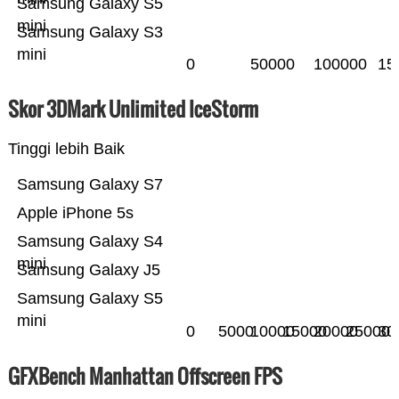
Samsung Galaxy S5
mini
Samsung Galaxy S3
mini
0
50000
100000
15
Skor 3DMark Unlimited IceStorm
Tinggi lebih Baik
Samsung Galaxy S7
Apple iPhone 5s
Samsung Galaxy S4
mini
Samsung Galaxy J5
Samsung Galaxy S5
mini
0
5000
10000
15000
20000
25000
30
GFXBench Manhattan Offscreen FPS