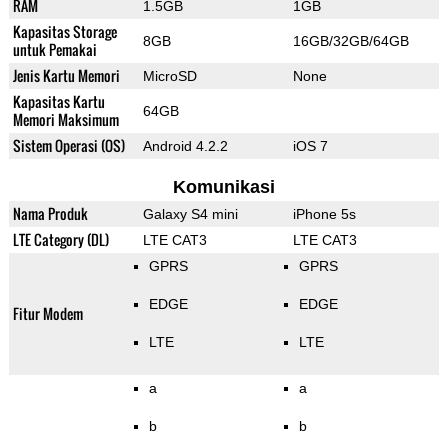
RAM
1.5GB
1GB
Kapasitas Storage
8GB
16GB/32GB/64GB
untuk Pemakai
Jenis Kartu Memori
MicroSD
None
Kapasitas Kartu
64GB
Memori Maksimum
Sistem Operasi (OS)
Android 4.2.2
iOS 7
Komunikasi
Nama Produk
Galaxy S4 mini
iPhone 5s
LTE Category (DL)
LTE CAT3
LTE CAT3
GPRS
GPRS
EDGE
EDGE
Fitur Modem
LTE
LTE
a
a
b
b