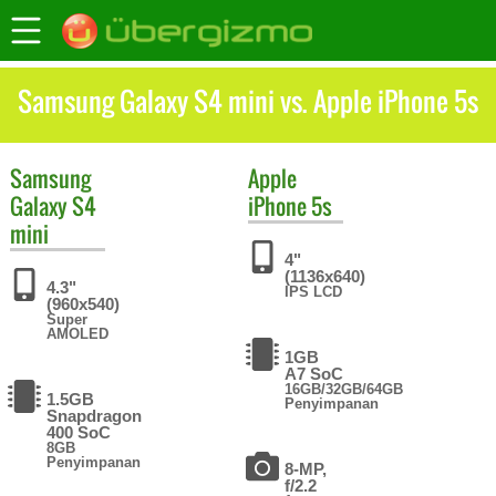
Samsung Galaxy S4 mini vs. Apple iPhone 5s
Samsung
Apple
Galaxy S4
iPhone 5s
mini
4"
(1136x640)
4.3"
IPS LCD
(960x540)
Super
AMOLED
1GB
A7 SoC
16GB/32GB/64GB
1.5GB
Penyimpanan
Snapdragon
400 SoC
8GB
Penyimpanan
8-MP,
f/2.2