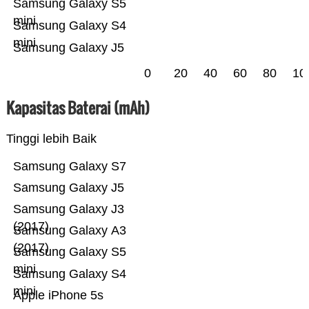
Samsung Galaxy S5
mini
Samsung Galaxy S4
mini
Samsung Galaxy J5
0
20
40
60
80
10
Kapasitas Baterai (mAh)
Tinggi lebih Baik
Samsung Galaxy S7
Samsung Galaxy J5
Samsung Galaxy J3
(2017)
Samsung Galaxy A3
(2017)
Samsung Galaxy S5
mini
Samsung Galaxy S4
mini
Apple iPhone 5s