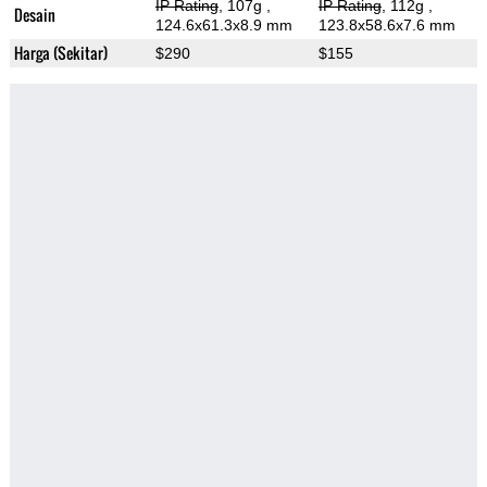
IP Rating
, 107g
,
IP Rating
, 112g
,
Desain
124.6x61.3x8.9 mm
123.8x58.6x7.6 mm
Harga (Sekitar)
$290
$155