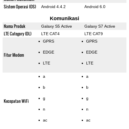
Sistem Operasi (OS)
Android 4.4.2
Android 6.0
Komunikasi
Nama Produk
Galaxy S5 Active
Galaxy S7 Active
LTE Category (DL)
LTE CAT4
LTE CAT9
GPRS
GPRS
EDGE
EDGE
Fitur Modem
LTE
LTE
a
a
b
b
g
g
Kecepatan WiFi
n
n
ac
ac