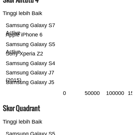
Tinggi lebih Baik
Samsung Galaxy S7
Active
Apple iPhone 6
Samsung Galaxy S5
Active
Sony Xperia Z2
Samsung Galaxy S4
Samsung Galaxy J7
(2015)
Samsung Galaxy J5
0
50000
100000
15
Skor Quadrant
Tinggi lebih Baik
Samsung Galaxy S5