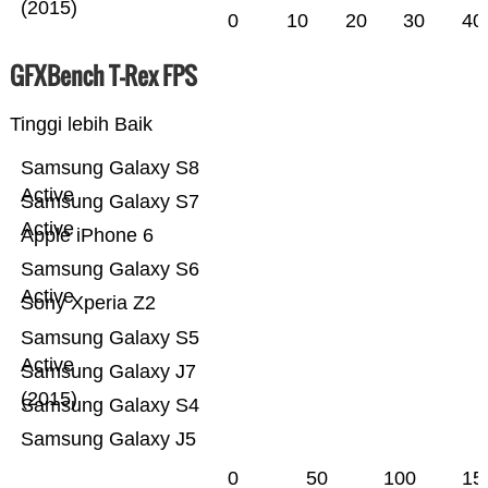
(2015)
0
10
20
30
40
GFXBench T-Rex FPS
Tinggi lebih Baik
Samsung Galaxy S8
Active
Samsung Galaxy S7
Active
Apple iPhone 6
Samsung Galaxy S6
Active
Sony Xperia Z2
Samsung Galaxy S5
Active
Samsung Galaxy J7
(2015)
Samsung Galaxy S4
Samsung Galaxy J5
0
50
100
15