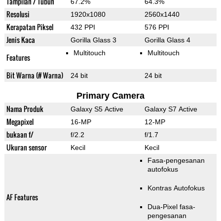
Tampilan / Tubuh
67.2%
64.3%
Resolusi
1920x1080
2560x1440
Kerapatan Piksel
432 PPI
576 PPI
Jenis Kaca
Gorilla Glass 3
Gorilla Glass 4
Multitouch
Multitouch
Features
Bit Warna (# Warna)
24 bit
24 bit
Primary Camera
Nama Produk
Galaxy S5 Active
Galaxy S7 Active
Megapixel
16-MP
12-MP
bukaan f/
f/2.2
f/1.7
Ukuran sensor
Kecil
Kecil
Fasa-pengesanan
autofokus
Kontras Autofokus
AF Features
Dua-Pixel fasa-
pengesanan