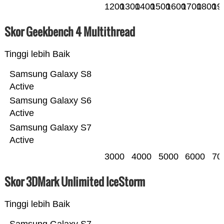
1200
1300
1400
1500
1600
1700
1800
19
Skor Geekbench 4 Multithread
Tinggi lebih Baik
Samsung Galaxy S8
Active
Samsung Galaxy S6
Active
Samsung Galaxy S7
Active
3000
4000
5000
6000
70
Skor 3DMark Unlimited IceStorm
Tinggi lebih Baik