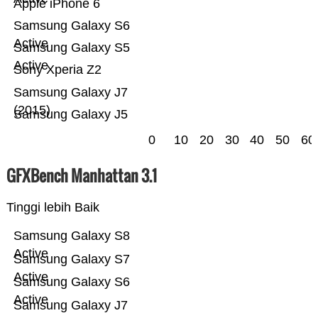
Apple iPhone 6
Samsung Galaxy S6
Active
Samsung Galaxy S5
Active
Sony Xperia Z2
Samsung Galaxy J7
(2015)
Samsung Galaxy J5
0
10
20
30
40
50
60
GFXBench Manhattan 3.1
Tinggi lebih Baik
Samsung Galaxy S8
Active
Samsung Galaxy S7
Active
Samsung Galaxy S6
Active
Samsung Galaxy J7