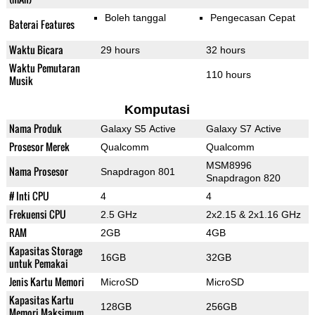
Boleh tanggal
Pengecasan Cepat
Baterai Features
Waktu Bicara
29 hours
32 hours
Waktu Pemutaran
110 hours
Musik
Komputasi
Nama Produk
Galaxy S5 Active
Galaxy S7 Active
Prosesor Merek
Qualcomm
Qualcomm
MSM8996
Nama Prosesor
Snapdragon 801
Snapdragon 820
# Inti CPU
4
4
Frekuensi CPU
2.5 GHz
2x2.15 & 2x1.16 GHz
RAM
2GB
4GB
Kapasitas Storage
16GB
32GB
untuk Pemakai
Jenis Kartu Memori
MicroSD
MicroSD
Kapasitas Kartu
128GB
256GB
Memori Maksimum