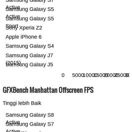
Samsung Galaxy S7
Active
Samsung Galaxy S5
Active
Samsung Galaxy S5
Sport
Sony Xperia Z2
Apple iPhone 6
Samsung Galaxy S4
Samsung Galaxy J7
(2015)
Samsung Galaxy J5
0
5000
10000
15000
20000
25000
30
GFXBench Manhattan Offscreen FPS
Tinggi lebih Baik
Samsung Galaxy S8
Active
Samsung Galaxy S7
Active