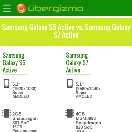
Samsung Galaxy S5 Active vs. Samsung Galaxy
S7 Active
Samsung
Samsung
Galaxy S5
Galaxy S7
Active
Active
5.1"
5.1"
(1920x1080)
(2560x1440)
Super
Super
AMOLED
AMOLED
2GB
4GB
Snapdragon
MSM8996
801 SoC
Snapdragon
16GB
820 SoC
Penyimpanan
32GB