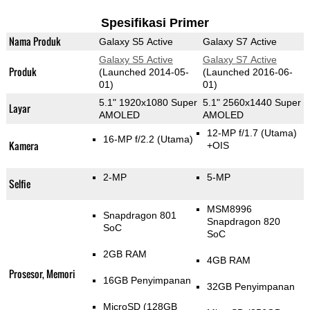
Spesifikasi Primer
Nama Produk
Galaxy S5 Active
Galaxy S7 Active
Galaxy S5 Active
Galaxy S7 Active
Produk
(Launched 2014-05-
(Launched 2016-06-
01)
01)
5.1" 1920x1080 Super
5.1" 2560x1440 Super
Layar
AMOLED
AMOLED
12-MP f/1.7
(Utama)
16-MP f/2.2
(Utama)
Kamera
+OIS
2-MP
5-MP
Selfie
MSM8996
Snapdragon 801
Snapdragon 820
SoC
SoC
2GB RAM
4GB RAM
Prosesor, Memori
16GB Penyimpanan
32GB Penyimpanan
MicroSD (128GB