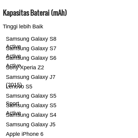
Kapasitas Baterai (mAh)
Tinggi lebih Baik
Samsung Galaxy S8
Active
Samsung Galaxy S7
Active
Samsung Galaxy S6
Active
Sony Xperia Z2
Samsung Galaxy J7
(2015)
Lenovo S5
Samsung Galaxy S5
Sport
Samsung Galaxy S5
Active
Samsung Galaxy S4
Samsung Galaxy J5
Apple iPhone 6