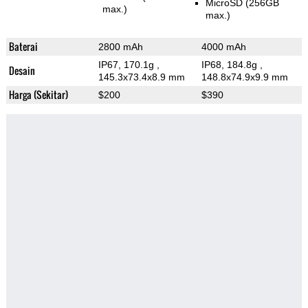
MicroSD (256GB
max.)
max.)
Baterai
2800 mAh
4000 mAh
IP67, 170.1g
,
IP68, 184.8g
,
Desain
145.3x73.4x8.9 mm
148.8x74.9x9.9 mm
Harga (Sekitar)
$200
$390