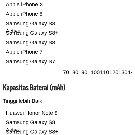
Apple iPhone X
Apple iPhone 8
Samsung Galaxy S8
Active
Samsung Galaxy S8+
Samsung Galaxy S8
Apple iPhone 7
Samsung Galaxy S7
70
80
90
100
110
120
130
14
Kapasitas Baterai (mAh)
Tinggi lebih Baik
Huawei Honor Note 8
Samsung Galaxy S8
Active
Samsung Galaxy S8+