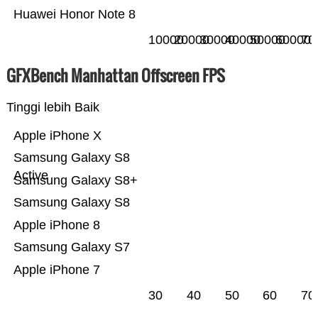
Huawei Honor Note 8
10000
20000
30000
40000
50000
60000
70
GFXBench Manhattan Offscreen FPS
Tinggi lebih Baik
Apple iPhone X
Samsung Galaxy S8
Active
Samsung Galaxy S8+
Samsung Galaxy S8
Apple iPhone 8
Samsung Galaxy S7
Apple iPhone 7
30
40
50
60
70