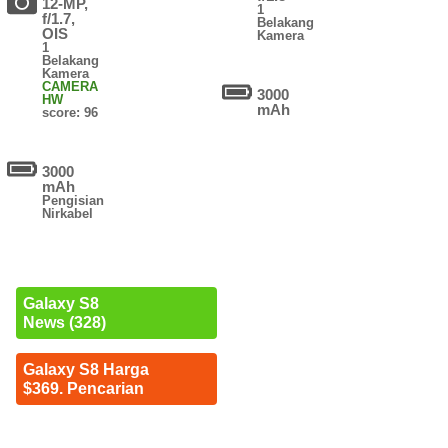
12-MP,
1
f/1.7,
Belakang
OIS
Kamera
1
Belakang
Kamera
CAMERA
3000
HW
mAh
score: 96
3000
mAh
Pengisian
Nirkabel
Galaxy S8
News (328)
Galaxy S8 Harga
$369. Pencarian