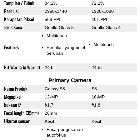
Tampilan / Tubuh
84.2%
72.2%
Resolusi
2960x1440
1920x1080
Kerapatan Piksel
568 PPI
401 PPI
Jenis Kaca
Gorilla Glass 5
Gorilla Glass 4
Multitouch
Multitouch
Features
Resolusi yang boleh
berubah
Bit Warna (# Warna)
24 bit
24 bit
Primary Camera
Nama Produk
Galaxy S8
S8
Megapixel
12-MP
16-MP
bukaan f/
f/1.7
f/1.8
Focal length (35mm)
26mm
Ukuran sensor
Kecil
Kecil
Fasa-pengesanan
autofokus