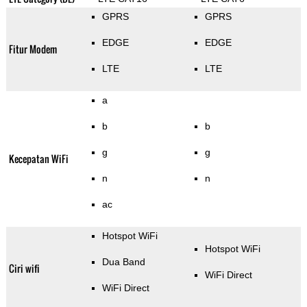
GPRS
GPRS
EDGE
EDGE
Fitur Modem
LTE
LTE
a
b
b
g
g
Kecepatan WiFi
n
n
ac
Hotspot WiFi
Hotspot WiFi
Dua Band
Ciri wifi
WiFi Direct
WiFi Direct