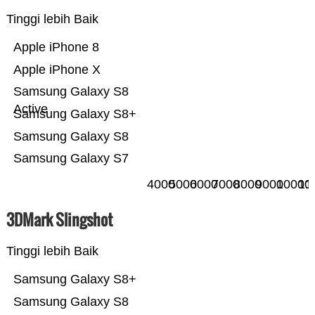
Tinggi lebih Baik
Apple iPhone 8
Apple iPhone X
Samsung Galaxy S8
Active
Samsung Galaxy S8+
Samsung Galaxy S8
Samsung Galaxy S7
4000
5000
6000
7000
8000
9000
10000
11
3DMark Slingshot
Tinggi lebih Baik
Samsung Galaxy S8+
Samsung Galaxy S8