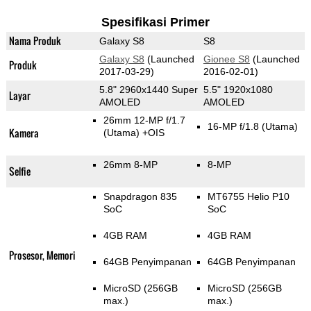
Spesifikasi Primer
Nama Produk
Galaxy S8
S8
Galaxy S8
(Launched
Gionee S8
(Launched
Produk
2017-03-29)
2016-02-01)
5.8" 2960x1440 Super
5.5" 1920x1080
Layar
AMOLED
AMOLED
26mm 12-MP f/1.7
16-MP f/1.8
(Utama)
Kamera
(Utama)
+OIS
26mm 8-MP
8-MP
Selfie
Snapdragon 835
MT6755 Helio P10
SoC
SoC
4GB RAM
4GB RAM
Prosesor, Memori
64GB Penyimpanan
64GB Penyimpanan
MicroSD (256GB
MicroSD (256GB
max.)
max.)