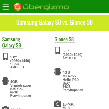
Samsung Galaxy S8 vs. Gionee S8
Samsung
Gionee
S8
Galaxy S8
5.5"
(1920x1080)
5.8"
AMOLED
(2960x1440)
Super
AMOLED
4GB
MT6755
Helio P10
4GB
SoC
Snapdragon
64GB
835 SoC
Penyimpanan
64GB
Penyimpanan
16-MP,
f/1.8