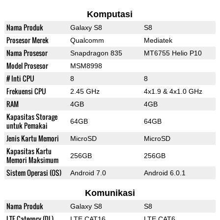
Komputasi
Nama Produk
Galaxy S8
S8
Prosesor Merek
Qualcomm
Mediatek
Nama Prosesor
Snapdragon 835
MT6755 Helio P10
Model Prosesor
MSM8998
# Inti CPU
8
8
Frekuensi CPU
2.45 GHz
4x1.9 & 4x1.0 GHz
RAM
4GB
4GB
Kapasitas Storage
64GB
64GB
untuk Pemakai
Jenis Kartu Memori
MicroSD
MicroSD
Kapasitas Kartu
256GB
256GB
Memori Maksimum
Sistem Operasi (OS)
Android 7.0
Android 6.0.1
Komunikasi
Nama Produk
Galaxy S8
S8
LTE Category (DL)
LTE CAT16
LTE CAT6