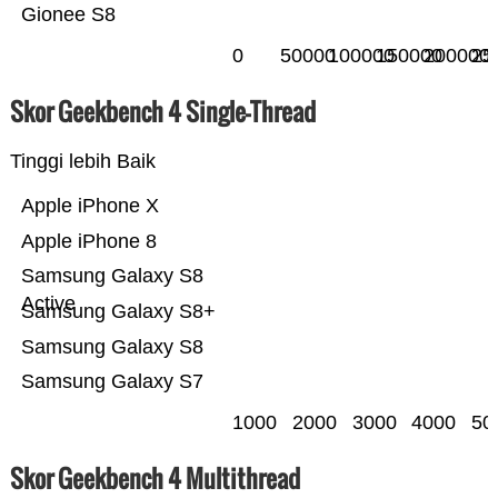
Gionee S8
0
50000
100000
150000
200000
25
Skor Geekbench 4 Single-Thread
Tinggi lebih Baik
Apple iPhone X
Apple iPhone 8
Samsung Galaxy S8
Active
Samsung Galaxy S8+
Samsung Galaxy S8
Samsung Galaxy S7
1000
2000
3000
4000
50
Skor Geekbench 4 Multithread