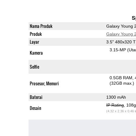
S
Nama Produk
Galaxy Young 
Produk
Galaxy Young 
Layar
3.5" 480x320 
3.15-MP
(Ut
Kamera
Selfie
0.5GB RAM
Prosesor, Memori
(32GB max.)
Baterai
1300 mAh
IP Rating
, 108
Desain
(4.32 x 2.36 x 0.46 