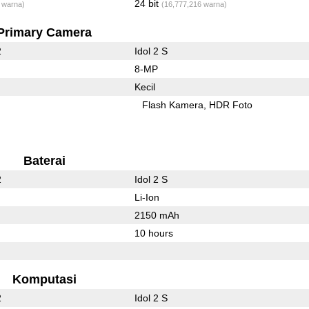
24 bit
 warna)
(16,777,216 warna)
Primary Camera
2
Idol 2 S
8-MP
Kecil
Flash Kamera
HDR Foto
Baterai
2
Idol 2 S
Li-Ion
2150 mAh
10 hours
Komputasi
2
Idol 2 S