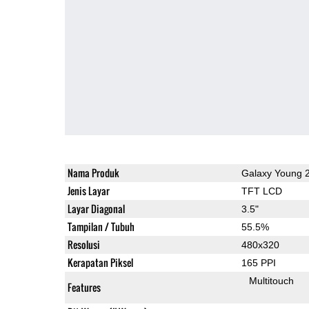
Nama Produk
Galaxy Young 
Jenis Layar
TFT LCD
Layar Diagonal
3.5"
Tampilan / Tubuh
55.5%
Resolusi
480x320
Kerapatan Piksel
165 PPI
Multitouch
Features