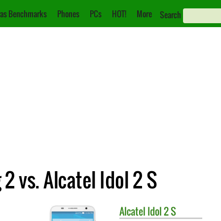
as Benchmarks
Phones
PCs
HOT!
More
Search
 vs. Alcatel Idol 2 S
Alcatel
Idol 2 S