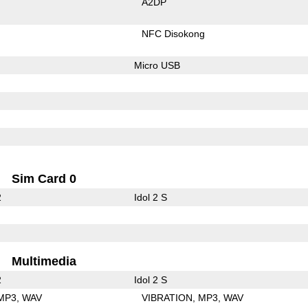
A2DP
NFC Disokong
Micro USB
Sim Card 0
2
Idol 2 S
Multimedia
2
Idol 2 S
MP3
WAV
VIBRATION
MP3
WAV