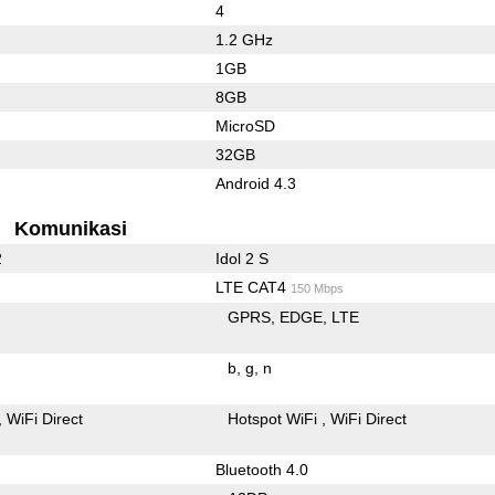
4
1.2 GHz
1GB
8GB
MicroSD
32GB
Android 4.3
Komunikasi
2
Idol 2 S
LTE CAT4
150 Mbps
GPRS
EDGE
LTE
b
g
n
WiFi Direct
Hotspot WiFi
WiFi Direct
Bluetooth 4.0