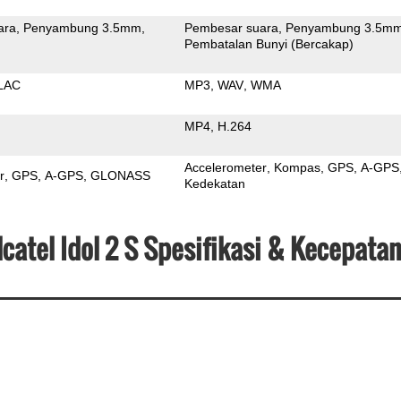
ara
Penyambung 3.5mm
Pembesar suara
Penyambung 3.5m
Pembatalan Bunyi (Bercakap)
LAC
MP3
WAV
WMA
MP4
H.264
Accelerometer
Kompas
GPS
A-GPS
r
GPS
A-GPS
GLONASS
Kedekatan
catel Idol 2 S Spesifikasi & Kecepata