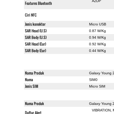
A2DP
Features Bluetooth
Ciri NFC
Jenis konektor
Micro USB
SAR Head (U.S)
0.87 W/Kg
SAR Body (U.S)
0.94 W/Kg
SAR Head (Eur)
0.92 W/Kg
SAR Body (Eur)
0.44 W/Kg
Nama Produk
Galaxy Young 
Nama
SIM0
Jenis SIM
Micro SIM
Nama Produk
Galaxy Young 
VIBRATION
Daftar Alert