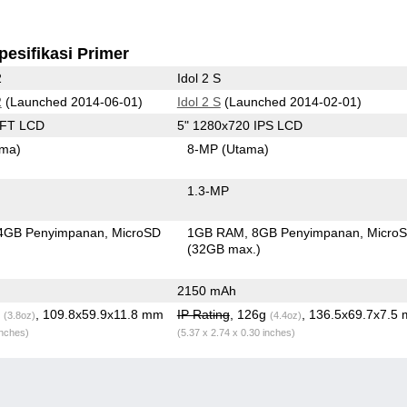
pesifikasi Primer
2
Idol 2 S
2
(Launched 2014-06-01)
Idol 2 S
(Launched 2014-02-01)
TFT LCD
5" 1280x720 IPS LCD
ama)
8-MP
(Utama)
1.3-MP
4GB Penyimpanan
MicroSD
1GB RAM
8GB Penyimpanan
Micro
(32GB max.)
2150 mAh
g
, 109.8x59.9x11.8 mm
IP Rating
, 126g
, 136.5x69.7x7.5
(3.8oz)
(4.4oz)
inches)
(5.37 x 2.74 x 0.30 inches)