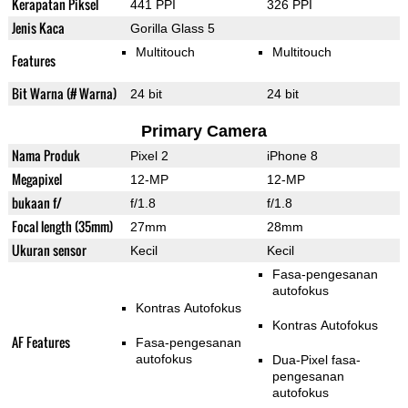
Kerapatan Piksel
441 PPI
326 PPI
Jenis Kaca
Gorilla Glass 5
Multitouch
Multitouch
Features
Bit Warna (# Warna)
24 bit
24 bit
Primary Camera
Nama Produk
Pixel 2
iPhone 8
Megapixel
12-MP
12-MP
bukaan f/
f/1.8
f/1.8
Focal length (35mm)
27mm
28mm
Ukuran sensor
Kecil
Kecil
Fasa-pengesanan
autofokus
Kontras Autofokus
Kontras Autofokus
AF Features
Fasa-pengesanan
autofokus
Dua-Pixel fasa-
pengesanan
autofokus