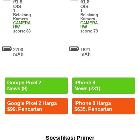
f/1.8,
f/1.8,
OIS
OIS
1
1
Belakang
Belakang
Kamera
Kamera
CAMERA
CAMERA
HW
HW
score: 88
score: 79
2700
1821
mAh
mAh
Google Pixel 2
iPhone 8
News (9)
News (231)
Google Pixel 2 Harga
iPhone 8 Harga
$99. Pencarian
$635. Pencarian
Spesifikasi Primer