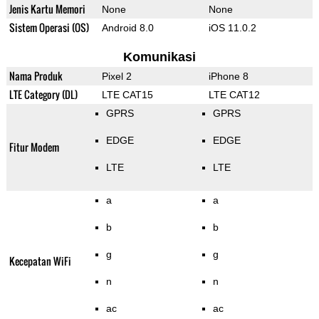
Jenis Kartu Memori
None
None
Sistem Operasi (OS)
Android 8.0
iOS 11.0.2
Komunikasi
Nama Produk
Pixel 2
iPhone 8
LTE Category (DL)
LTE CAT15
LTE CAT12
GPRS
GPRS
EDGE
EDGE
Fitur Modem
LTE
LTE
a
a
b
b
g
g
Kecepatan WiFi
n
n
ac
ac