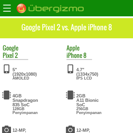
Google Pixel 2 vs. Apple iPhone 8
Google
Apple
Pixel 2
iPhone 8
5"
4.7"
(1920x1080)
(1334x750)
AMOLED
IPS LCD
4GB
2GB
Snapdragon
A11 Bionic
835 SoC
SoC
128GB
256GB
Penyimpanan
Penyimpanan
12-MP,
12-MP,