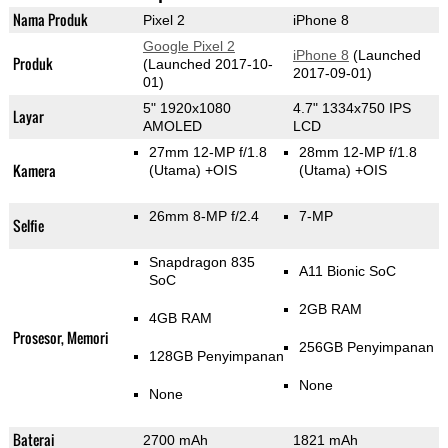
Nama Produk
Pixel 2
iPhone 8
Google Pixel 2
iPhone 8
(Launched
Produk
(Launched 2017-10-
2017-09-01)
01)
5" 1920x1080
4.7" 1334x750 IPS
Layar
AMOLED
LCD
27mm 12-MP f/1.8
28mm 12-MP f/1.8
Kamera
(Utama)
+OIS
(Utama)
+OIS
26mm 8-MP f/2.4
7-MP
Selfie
Snapdragon 835
A11 Bionic SoC
SoC
2GB RAM
4GB RAM
Prosesor, Memori
256GB Penyimpanan
128GB Penyimpanan
None
None
Baterai
2700 mAh
1821 mAh