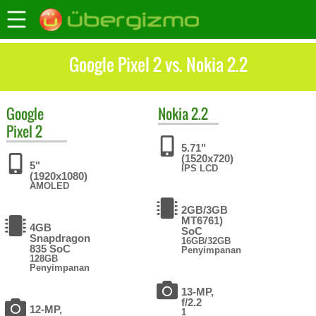
Google Pixel 2 vs. Nokia 2.2
Google
Nokia
2.2
Pixel 2
5.71"
(1520x720)
5"
IPS LCD
(1920x1080)
AMOLED
2GB/3GB
MT6761)
4GB
SoC
Snapdragon
16GB/32GB
835 SoC
Penyimpanan
128GB
Penyimpanan
13-MP,
f/2.2
12-MP,
1