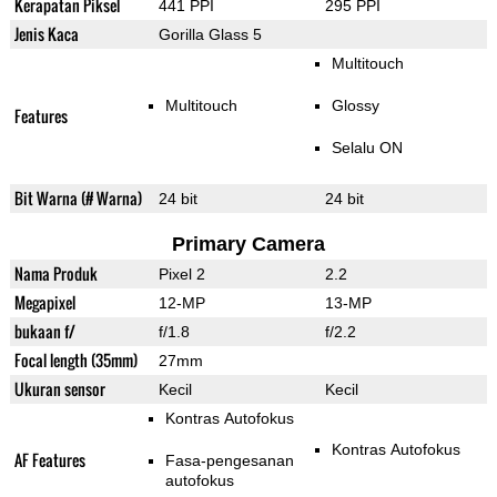
Kerapatan Piksel
441 PPI
295 PPI
Jenis Kaca
Gorilla Glass 5
Multitouch
Multitouch
Glossy
Features
Selalu ON
Bit Warna (# Warna)
24 bit
24 bit
Primary Camera
Nama Produk
Pixel 2
2.2
Megapixel
12-MP
13-MP
bukaan f/
f/1.8
f/2.2
Focal length (35mm)
27mm
Ukuran sensor
Kecil
Kecil
Kontras Autofokus
Kontras Autofokus
AF Features
Fasa-pengesanan
autofokus