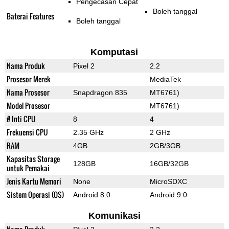
Pengecasan Cepat
Boleh tanggal
Baterai Features
Boleh tanggal
Komputasi
Nama Produk
Pixel 2
2.2
Prosesor Merek
MediaTek
Nama Prosesor
Snapdragon 835
MT6761)
Model Prosesor
MT6761)
# Inti CPU
8
4
Frekuensi CPU
2.35 GHz
2 GHz
RAM
4GB
2GB/3GB
Kapasitas Storage
128GB
16GB/32GB
untuk Pemakai
Jenis Kartu Memori
None
MicroSDXC
Sistem Operasi (OS)
Android 8.0
Android 9.0
Komunikasi