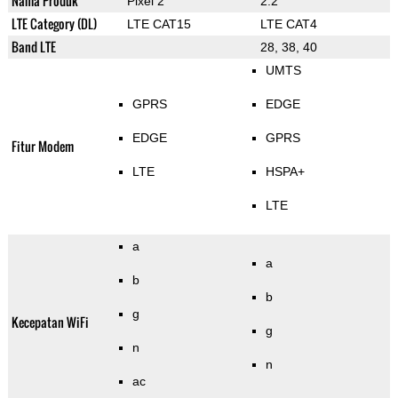
Nama Produk
Pixel 2
2.2
LTE Category (DL)
LTE CAT15
LTE CAT4
Band LTE
28, 38, 40
UMTS
GPRS
EDGE
EDGE
GPRS
Fitur Modem
LTE
HSPA+
LTE
a
a
b
b
g
Kecepatan WiFi
g
n
n
ac