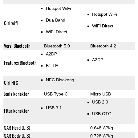
Hotspot WiFi
Hotspot WiFi
Dua Band
Ciri wifi
WiFi Direct
WiFi Direct
Versi Bluetooth
Bluetooth 5.0
Bluetooth 4.2
A2DP
A2DP
Features Bluetooth
BT LE
NFC Disokong
Ciri NFC
Jenis konektor
USB Type C
Micro USB
USB 2.0
USB 3.1
Fitur konektor
USB OTG
SAR Head (U.S)
0.648 W/Kg
SAR Body (U.S)
0.728 W/Kg