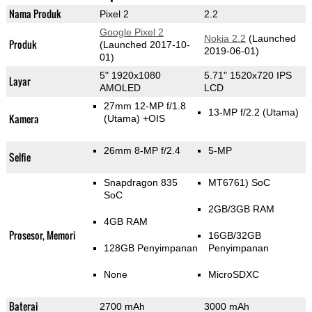
Nama Produk
Pixel 2
2.2
Google Pixel 2
Nokia 2.2
(Launched
Produk
(Launched 2017-10-
2019-06-01)
01)
5" 1920x1080
5.71" 1520x720 IPS
Layar
AMOLED
LCD
27mm 12-MP f/1.8
13-MP f/2.2
(Utama)
Kamera
(Utama)
+OIS
26mm 8-MP f/2.4
5-MP
Selfie
Snapdragon 835
MT6761) SoC
SoC
2GB/3GB RAM
4GB RAM
Prosesor, Memori
16GB/32GB
128GB Penyimpanan
Penyimpanan
None
MicroSDXC
Baterai
2700 mAh
3000 mAh