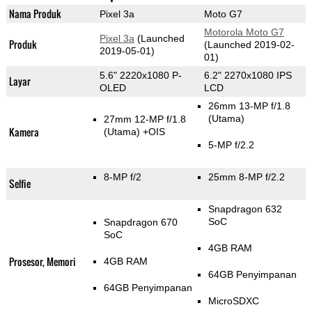
Nama Produk
Pixel 3a
Moto G7
Motorola Moto G7
Pixel 3a
(Launched
Produk
(Launched 2019-02-
2019-05-01)
01)
5.6" 2220x1080 P-
6.2" 2270x1080 IPS
Layar
OLED
LCD
26mm 13-MP f/1.8
(Utama)
27mm 12-MP f/1.8
Kamera
(Utama)
+OIS
5-MP f/2.2
8-MP f/2
25mm 8-MP f/2.2
Selfie
Snapdragon 632
SoC
Snapdragon 670
SoC
4GB RAM
Prosesor, Memori
4GB RAM
64GB Penyimpanan
64GB Penyimpanan
MicroSDXC