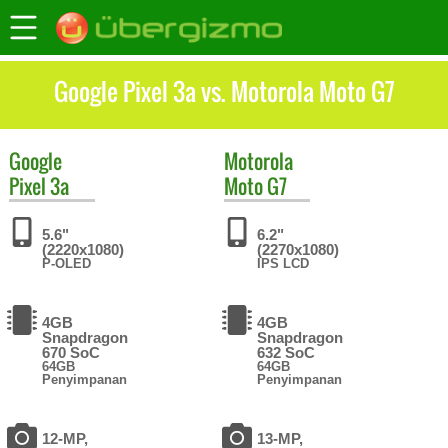
Google Pixel 3a vs. Motorola Moto G7
Google
Motorola
Pixel 3a
Moto G7
5.6"
6.2"
(2220x1080)
(2270x1080)
P-OLED
IPS LCD
4GB
4GB
Snapdragon
Snapdragon
670 SoC
632 SoC
64GB
64GB
Penyimpanan
Penyimpanan
12-MP,
13-MP,