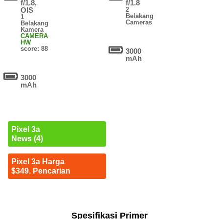
f/1.8,
f/1.8
OIS
2
Belakang
1
Cameras
Belakang
Kamera
CAMERA
HW
score: 88
3000
mAh
3000
mAh
Pixel 3a
News (4)
Pixel 3a Harga
$349. Pencarian
Spesifikasi Primer