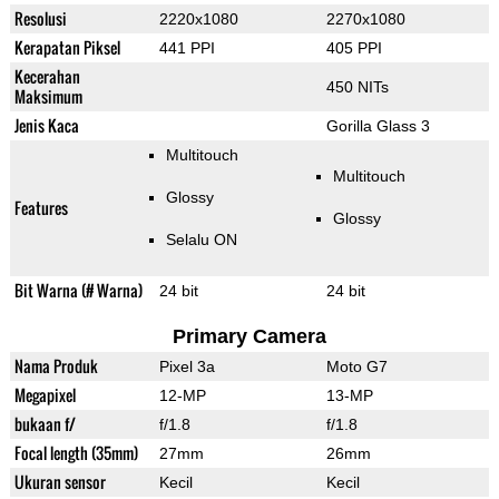
Resolusi
2220x1080
2270x1080
Kerapatan Piksel
441 PPI
405 PPI
Kecerahan
450 NITs
Maksimum
Jenis Kaca
Gorilla Glass 3
Multitouch
Multitouch
Glossy
Features
Glossy
Selalu ON
Bit Warna (# Warna)
24 bit
24 bit
Primary Camera
Nama Produk
Pixel 3a
Moto G7
Megapixel
12-MP
13-MP
bukaan f/
f/1.8
f/1.8
Focal length (35mm)
27mm
26mm
Ukuran sensor
Kecil
Kecil