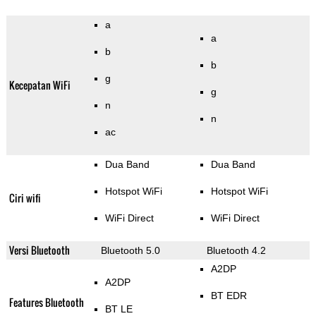
a
a
b
b
g
Kecepatan WiFi
g
n
n
ac
Dua Band
Dua Band
Hotspot WiFi
Hotspot WiFi
Ciri wifi
WiFi Direct
WiFi Direct
Versi Bluetooth
Bluetooth 5.0
Bluetooth 4.2
A2DP
A2DP
BT EDR
Features Bluetooth
BT LE