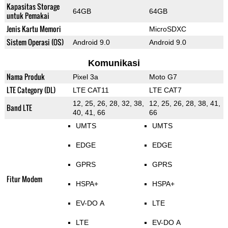
Kapasitas Storage
64GB
64GB
untuk Pemakai
Jenis Kartu Memori
MicroSDXC
Sistem Operasi (OS)
Android 9.0
Android 9.0
Komunikasi
Nama Produk
Pixel 3a
Moto G7
LTE Category (DL)
LTE CAT11
LTE CAT7
12, 25, 26, 28, 32, 38,
12, 25, 26, 28, 38, 41,
Band LTE
40, 41, 66
66
UMTS
UMTS
EDGE
EDGE
GPRS
GPRS
Fitur Modem
HSPA+
HSPA+
EV-DO A
LTE
LTE
EV-DO A