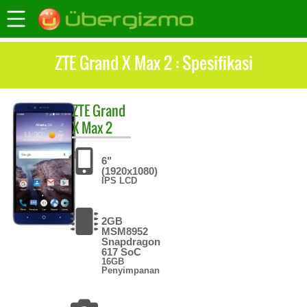
ZTE Grand X Max 2 : Spesifikasi
ZTE
Grand
X Max 2
6"
(1920x1080)
IPS LCD
2GB
MSM8952
Snapdragon
617 SoC
16GB
Penyimpanan