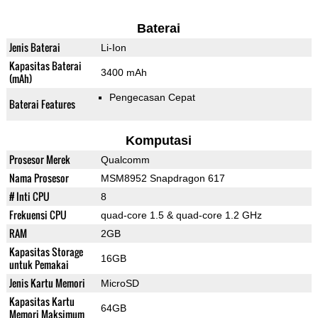
Baterai
Jenis Baterai
Li-Ion
Kapasitas Baterai
3400 mAh
(mAh)
Pengecasan Cepat
Baterai Features
Komputasi
Prosesor Merek
Qualcomm
Nama Prosesor
MSM8952 Snapdragon 617
# Inti CPU
8
Frekuensi CPU
quad-core 1.5 & quad-core 1.2 GHz
RAM
2GB
Kapasitas Storage
16GB
untuk Pemakai
Jenis Kartu Memori
MicroSD
Kapasitas Kartu
64GB
Memori Maksimum