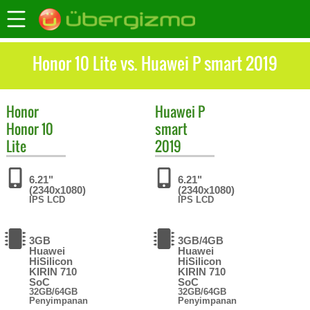
Honor 10 Lite vs. Huawei P smart 2019
Honor
Huawei
P
Honor 10
smart
Lite
2019
6.21"
6.21"
(2340x1080)
(2340x1080)
IPS LCD
IPS LCD
3GB
3GB/4GB
Huawei
Huawei
HiSilicon
HiSilicon
KIRIN 710
KIRIN 710
SoC
SoC
32GB/64GB
32GB/64GB
Penyimpanan
Penyimpanan