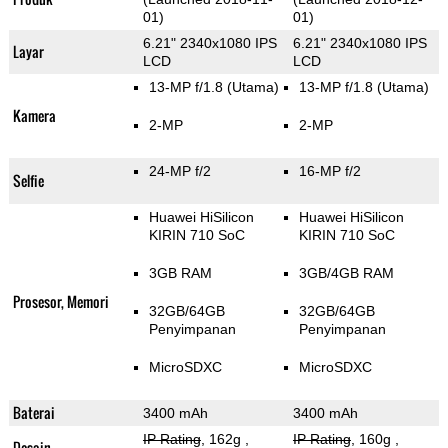
01)
01)
6.21" 2340x1080 IPS
6.21" 2340x1080 IPS
Layar
LCD
LCD
13-MP f/1.8
(Utama)
13-MP f/1.8
(Utama)
Kamera
2-MP
2-MP
24-MP f/2
16-MP f/2
Selfie
Huawei HiSilicon
Huawei HiSilicon
KIRIN 710 SoC
KIRIN 710 SoC
3GB RAM
3GB/4GB RAM
Prosesor, Memori
32GB/64GB
32GB/64GB
Penyimpanan
Penyimpanan
MicroSDXC
MicroSDXC
Baterai
3400 mAh
3400 mAh
IP Rating
, 162g
,
IP Rating
, 160g
,
Desain