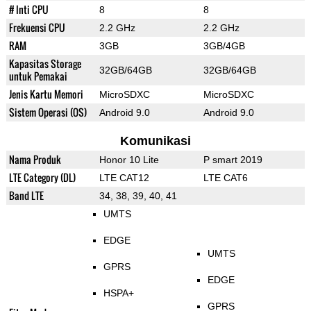
# Inti CPU
8
8
Frekuensi CPU
2.2 GHz
2.2 GHz
RAM
3GB
3GB/4GB
Kapasitas Storage
32GB/64GB
32GB/64GB
untuk Pemakai
Jenis Kartu Memori
MicroSDXC
MicroSDXC
Sistem Operasi (OS)
Android 9.0
Android 9.0
Komunikasi
Nama Produk
Honor 10 Lite
P smart 2019
LTE Category (DL)
LTE CAT12
LTE CAT6
Band LTE
34, 38, 39, 40, 41
UMTS
EDGE
UMTS
GPRS
EDGE
HSPA+
GPRS