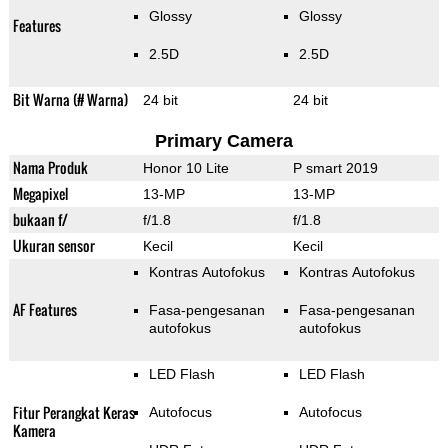
Glossy
Glossy
Features
2.5D
2.5D
Bit Warna (# Warna)
24 bit
24 bit
Primary Camera
Nama Produk
Honor 10 Lite
P smart 2019
Megapixel
13-MP
13-MP
bukaan f/
f/1.8
f/1.8
Ukuran sensor
Kecil
Kecil
Kontras Autofokus
Kontras Autofokus
AF Features
Fasa-pengesanan
Fasa-pengesanan
autofokus
autofokus
LED Flash
LED Flash
Fitur Perangkat Keras
Autofocus
Autofocus
Kamera