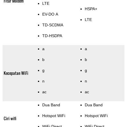
Fitur Modem
LTE
HSPA+
EV-DO A
LTE
TD-SCDMA
TD-HSDPA
a
a
b
b
g
g
Kecepatan WiFi
n
n
ac
ac
Dua Band
Dua Band
Hotspot WiFi
Hotspot WiFi
Ciri wifi
WiFi Direct
WiFi Direct