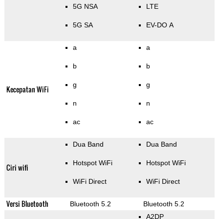
5G NSA
LTE
5G SA
EV-DO A
a
a
b
b
g
g
Kecepatan WiFi
n
n
ac
ac
Dua Band
Dua Band
Hotspot WiFi
Hotspot WiFi
Ciri wifi
WiFi Direct
WiFi Direct
Versi Bluetooth
Bluetooth 5.2
Bluetooth 5.2
A2DP