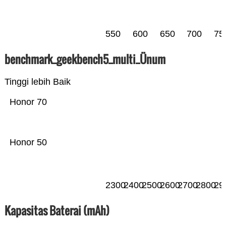
550
600
650
700
75
benchmark_geekbench5_multi_Ünum
Tinggi lebih Baik
Honor 70
Honor 50
2300
2400
2500
2600
2700
2800
29
Kapasitas Baterai (mAh)