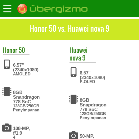
Honor 50 vs. Huawei nova 9
Honor
50
Huawei
nova 9
6.57"
(2340x1080)
6.57"
AMOLED
(2340x1080)
P-OLED
8GB
Snapdragon
8GB
778 SoC
Snapdragon
128GB/256GB
778 SoC
Penyimpanan
128GB/256GB
Penyimpanan
108-MP,
f/1.9
50-MP,
4