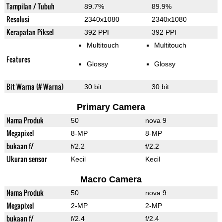
Tampilan / Tubuh
89.7%
89.9%
Resolusi
2340x1080
2340x1080
Kerapatan Piksel
392 PPI
392 PPI
Multitouch
Multitouch
Features
Glossy
Glossy
Bit Warna (# Warna)
30 bit
30 bit
Primary Camera
Nama Produk
50
nova 9
Megapixel
8-MP
8-MP
bukaan f/
f/2.2
f/2.2
Ukuran sensor
Kecil
Kecil
Macro Camera
Nama Produk
50
nova 9
Megapixel
2-MP
2-MP
bukaan f/
f/2.4
f/2.4