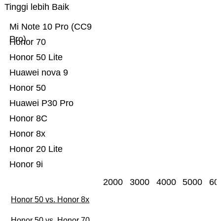
Tinggi lebih Baik
Mi Note 10 Pro (CC9
Pro)
Honor 70
Honor 50 Lite
Huawei nova 9
Honor 50
Huawei P30 Pro
Honor 8C
Honor 8x
Honor 20 Lite
Honor 9i
2000
3000
4000
5000
60
Honor 50 vs. Honor 8x
Honor 50 vs. Honor 70