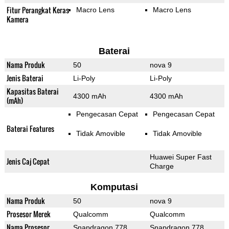
Fitur Perangkat Keras
Macro Lens
Macro Lens
Kamera
Baterai
Nama Produk
50
nova 9
Jenis Baterai
Li-Poly
Li-Poly
Kapasitas Baterai
4300 mAh
4300 mAh
(mAh)
Pengecasan Cepat
Pengecasan Cepat
Baterai Features
Tidak Amovible
Tidak Amovible
Huawei Super Fast
Jenis Caj Cepat
Charge
Komputasi
Nama Produk
50
nova 9
Prosesor Merek
Qualcomm
Qualcomm
Nama Prosesor
Snapdragon 778
Snapdragon 778