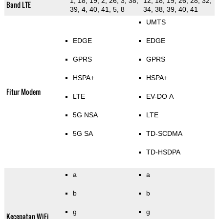
1, 18, 19, 2, 26, 3, 38,
12, 18, 19, 26, 28, 32,
Band LTE
39, 4, 40, 41, 5, 8
34, 38, 39, 40, 41
UMTS
EDGE
EDGE
GPRS
GPRS
HSPA+
HSPA+
Fitur Modem
LTE
EV-DO A
5G NSA
LTE
5G SA
TD-SCDMA
TD-HSDPA
a
a
b
b
g
g
Kecepatan WiFi