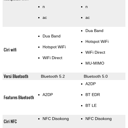
n
n
ac
ac
Dua Band
Dua Band
Hotspot WiFi
Hotspot WiFi
Ciri wifi
WiFi Direct
WiFi Direct
MU-MIMO
Versi Bluetooth
Bluetooth 5.2
Bluetooth 5.0
A2DP
A2DP
BT EDR
Features Bluetooth
BT LE
NFC Disokong
NFC Disokong
Ciri NFC