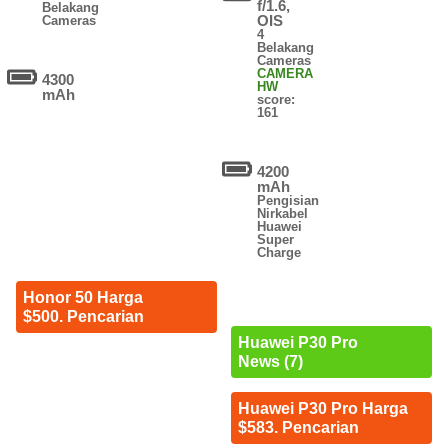
f/1.6,
Belakang
OIS
Cameras
4
Belakang
Cameras
CAMERA
4300
HW
mAh
score:
161
4200
mAh
Pengisian
Nirkabel
Huawei
Super
Charge
Honor 50 Harga
$500. Pencarian
Huawei P30 Pro
News (7)
Huawei P30 Pro Harga
$583. Pencarian