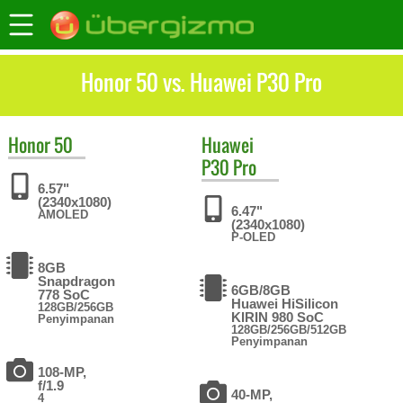
Honor 50 vs. Huawei P30 Pro
Honor
50
Huawei
P30 Pro
6.57"
(2340x1080)
6.47"
AMOLED
(2340x1080)
P-OLED
8GB
Snapdragon
6GB/8GB
778 SoC
Huawei HiSilicon
128GB/256GB
KIRIN 980 SoC
Penyimpanan
128GB/256GB/512GB
Penyimpanan
108-MP,
f/1.9
40-MP,
4