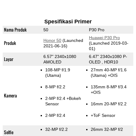
Spesifikasi Primer
Nama Produk
50
P30 Pro
Huawei P30 Pro
Honor 50
(Launched
Produk
(Launched 2019-03-
2021-06-16)
01)
6.57" 2340x1080
6.47" 2340x1080 P-
Layar
AMOLED
OLED , HDR10
108-MP f/1.9
27mm 40-MP f/1.6
(Utama)
(Utama)
+OIS
8-MP f/2.2
135mm 8-MP f/3.4
+OIS
Kamera
2-MP f/2.4
+Bokeh
Sensor
16mm 20-MP f/2.2
2-MP f/2.4
+ToF Sensor
32-MP f/2.2
26mm 32-MP f/2
Selfie