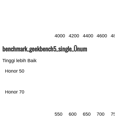
4000
4200
4400
4600
48
benchmark_geekbench5_single_Ünum
Tinggi lebih Baik
Honor 50
Honor 70
550
600
650
700
75