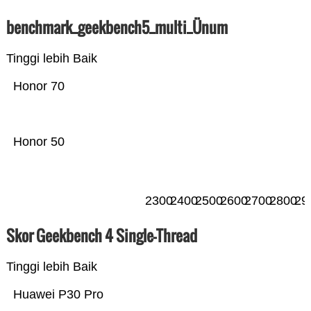
benchmark_geekbench5_multi_Ünum
Tinggi lebih Baik
Honor 70
Honor 50
2300
2400
2500
2600
2700
2800
29
Skor Geekbench 4 Single-Thread
Tinggi lebih Baik
Huawei P30 Pro