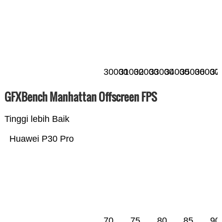
30000
31000
32000
33000
34000
35000
36000
37
GFXBench Manhattan Offscreen FPS
Tinggi lebih Baik
Huawei P30 Pro
70
75
80
85
90