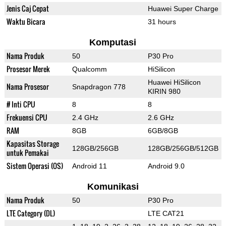
Jenis Caj Cepat
Huawei Super Charge
Waktu Bicara
31 hours
Komputasi
Nama Produk
50
P30 Pro
Prosesor Merek
Qualcomm
HiSilicon
Huawei HiSilicon
Nama Prosesor
Snapdragon 778
KIRIN 980
# Inti CPU
8
8
Frekuensi CPU
2.4 GHz
2.6 GHz
RAM
8GB
6GB/8GB
Kapasitas Storage
128GB/256GB
128GB/256GB/512GB
untuk Pemakai
Sistem Operasi (OS)
Android 11
Android 9.0
Komunikasi
Nama Produk
50
P30 Pro
LTE Category (DL)
LTE CAT21