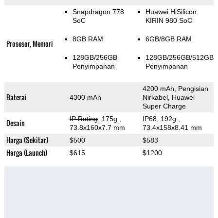
Snapdragon 778
Huawei HiSilicon
SoC
KIRIN 980 SoC
8GB RAM
6GB/8GB RAM
Prosesor, Memori
128GB/256GB
128GB/256GB/512GB
Penyimpanan
Penyimpanan
4200 mAh, Pengisian
Baterai
4300 mAh
Nirkabel, Huawei
Super Charge
IP Rating
, 175g
,
IP68, 192g
,
Desain
73.8x160x7.7 mm
73.4x158x8.41 mm
Harga (Sekitar)
$500
$583
Harga (Launch)
$615
$1200