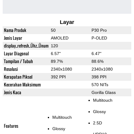
Layar
Nama Produk
50
P30 Pro
Jenis Layar
AMOLED
P-OLED
display_refresh_Ühz_Ünum
120
Layar Diagonal
6.57"
6.47"
Tampilan / Tubuh
89.7%
88.6%
Resolusi
2340x1080
2340x1080
Kerapatan Piksel
392 PPI
398 PPI
Kecerahan Maksimum
570 NITs
Jenis Kaca
Gorilla Glass
Multitouch
Glossy
Multitouch
2.5D
Features
Glossy