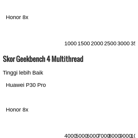
Honor 8x
1000
1500
2000
2500
3000
35
Skor Geekbench 4 Multithread
Tinggi lebih Baik
Huawei P30 Pro
Honor 8x
4000
5000
6000
7000
8000
9000
10