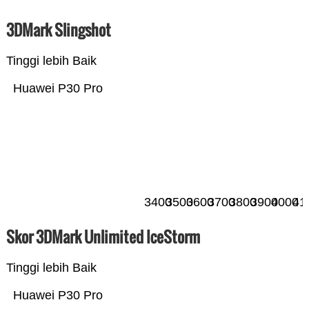
3DMark Slingshot
Tinggi lebih Baik
Huawei P30 Pro
3400
3500
3600
3700
3800
3900
4000
41
Skor 3DMark Unlimited IceStorm
Tinggi lebih Baik
Huawei P30 Pro