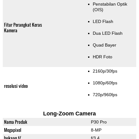
Penstabilan Optik
(OIS)
LED Flash
Fitur Perangkat Keras
Kamera
Dua LED Flash
Quad Bayer
HDR Foto
2160p/30fps
1080p/60fps
resolusi video
720p/960fps
Long-Zoom Camera
Nama Produk
P30 Pro
Megapixel
8-MP
bukaan f/
f/3.4