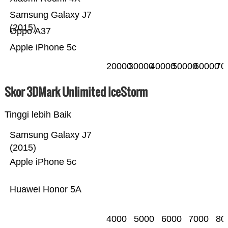
Samsung Galaxy J7
(2015)
Oppo A37
Apple iPhone 5c
20000
30000
40000
50000
60000
70
Skor 3DMark Unlimited IceStorm
Tinggi lebih Baik
Samsung Galaxy J7
(2015)
Apple iPhone 5c
Huawei Honor 5A
4000
5000
6000
7000
80