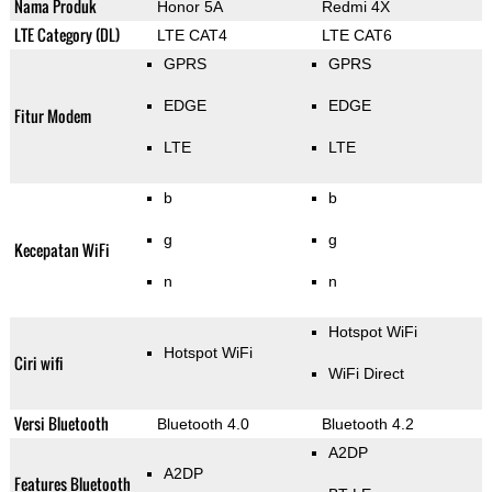
Nama Produk
Honor 5A
Redmi 4X
LTE Category (DL)
LTE CAT4
LTE CAT6
GPRS
GPRS
EDGE
EDGE
Fitur Modem
LTE
LTE
b
b
g
g
Kecepatan WiFi
n
n
Hotspot WiFi
Hotspot WiFi
Ciri wifi
WiFi Direct
Versi Bluetooth
Bluetooth 4.0
Bluetooth 4.2
A2DP
A2DP
Features Bluetooth