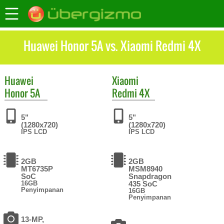
Huawei Honor 5A vs. Xiaomi Redmi 4X
Huawei
Xiaomi
Honor 5A
Redmi 4X
5"
5"
(1280x720)
(1280x720)
IPS LCD
IPS LCD
2GB
2GB
MT6735P
MSM8940
SoC
Snapdragon
16GB
435 SoC
Penyimpanan
16GB
Penyimpanan
13-MP,