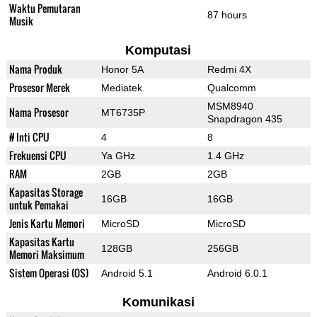
Waktu Pemutaran
87 hours
Musik
Komputasi
Nama Produk
Honor 5A
Redmi 4X
Prosesor Merek
Mediatek
Qualcomm
MSM8940
Nama Prosesor
MT6735P
Snapdragon 435
# Inti CPU
4
8
Frekuensi CPU
Ya GHz
1.4 GHz
RAM
2GB
2GB
Kapasitas Storage
16GB
16GB
untuk Pemakai
Jenis Kartu Memori
MicroSD
MicroSD
Kapasitas Kartu
128GB
256GB
Memori Maksimum
Sistem Operasi (OS)
Android 5.1
Android 6.0.1
Komunikasi