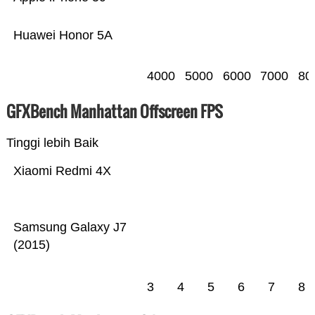
Huawei Honor 5A
4000
5000
6000
7000
80
GFXBench Manhattan Offscreen FPS
Tinggi lebih Baik
Xiaomi Redmi 4X
Samsung Galaxy J7
(2015)
3
4
5
6
7
8