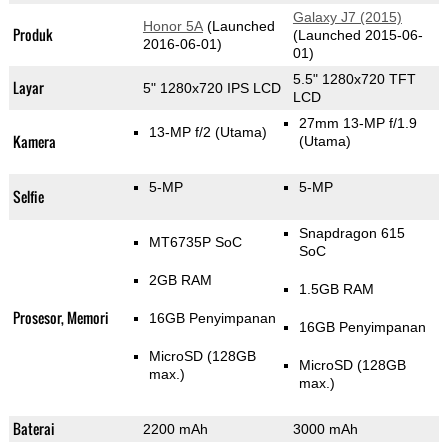
Galaxy J7 (2015)
Honor 5A
(Launched
Produk
(Launched 2015-06-
2016-06-01)
01)
5.5" 1280x720 TFT
Layar
5" 1280x720 IPS LCD
LCD
27mm 13-MP f/1.9
13-MP f/2
(Utama)
Kamera
(Utama)
5-MP
5-MP
Selfie
Snapdragon 615
MT6735P SoC
SoC
2GB RAM
1.5GB RAM
Prosesor, Memori
16GB Penyimpanan
16GB Penyimpanan
MicroSD (128GB
MicroSD (128GB
max.)
max.)
Baterai
2200 mAh
3000 mAh