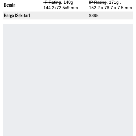
IP Rating
, 140g
,
IP Rating
, 171g
,
Desain
144.2x72.5x9 mm
152.2 x 78.7 x 7.5 mm
Harga (Sekitar)
$395