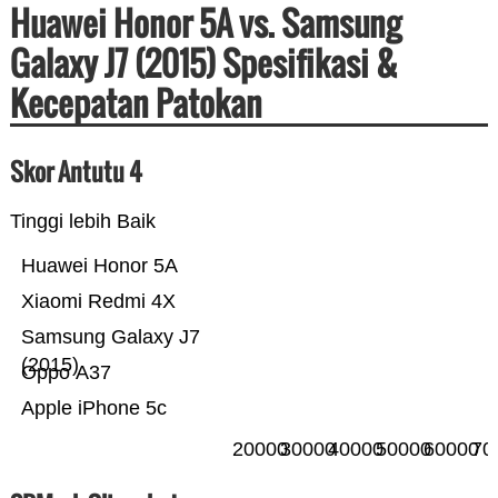
Huawei Honor 5A vs. Samsung
Galaxy J7 (2015) Spesifikasi &
Kecepatan Patokan
Skor Antutu 4
Tinggi lebih Baik
Huawei Honor 5A
Xiaomi Redmi 4X
Samsung Galaxy J7
(2015)
Oppo A37
Apple iPhone 5c
20000
30000
40000
50000
60000
70