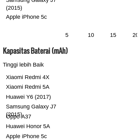
Samsung Galaxy J7
(2015)
Apple iPhone 5c
5
10
15
20
Kapasitas Baterai (mAh)
Tinggi lebih Baik
Xiaomi Redmi 4X
Xiaomi Redmi 5A
Huawei Y6 (2017)
Samsung Galaxy J7
(2015)
Oppo A37
Huawei Honor 5A
Apple iPhone 5c