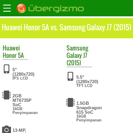
Huawei Honor 5A vs. Samsung Galaxy J7 (2015)
Huawei
Samsung
Honor 5A
Galaxy J7
(2015)
5"
(1280x720)
5.5"
IPS LCD
(1280x720)
TFT LCD
2GB
MT6735P
1.5GB
SoC
Snapdragon
16GB
615 SoC
Penyimpanan
16GB
Penyimpanan
13-MP,