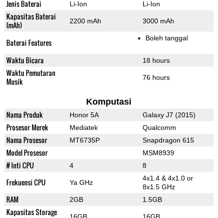
Jenis Baterai
Li-Ion
Li-Ion
Kapasitas Baterai
2200 mAh
3000 mAh
(mAh)
Boleh tanggal
Baterai Features
Waktu Bicara
18 hours
Waktu Pemutaran
76 hours
Musik
Komputasi
Nama Produk
Honor 5A
Galaxy J7 (2015)
Prosesor Merek
Mediatek
Qualcomm
Nama Prosesor
MT6735P
Snapdragon 615
Model Prosesor
MSM8939
# Inti CPU
4
8
4x1.4 & 4x1.0 or
Frekuensi CPU
Ya GHz
8x1.5 GHz
RAM
2GB
1.5GB
Kapasitas Storage
16GB
16GB