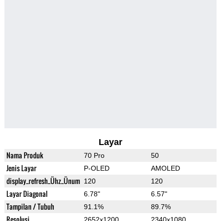
Layar
Nama Produk
70 Pro
50
Jenis Layar
P-OLED
AMOLED
display_refresh_Ühz_Ünum
120
120
Layar Diagonal
6.78"
6.57"
Tampilan / Tubuh
91.1%
89.7%
Resolusi
2652x1200
2340x1080