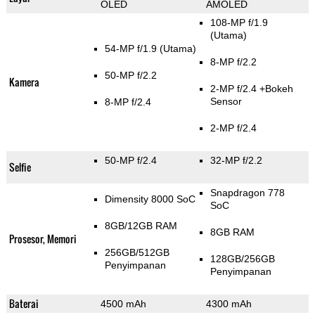
OLED
AMOLED
108-MP f/1.9
(Utama)
54-MP f/1.9
(Utama)
8-MP f/2.2
50-MP f/2.2
Kamera
2-MP f/2.4
+Bokeh
Sensor
8-MP f/2.4
2-MP f/2.4
50-MP f/2.4
32-MP f/2.2
Selfie
Snapdragon 778
Dimensity 8000 SoC
SoC
8GB/12GB RAM
8GB RAM
Prosesor, Memori
256GB/512GB
128GB/256GB
Penyimpanan
Penyimpanan
Baterai
4500 mAh
4300 mAh