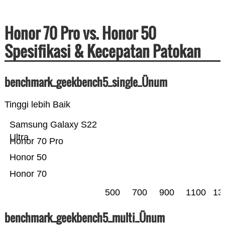
Honor 70 Pro vs. Honor 50
Spesifikasi & Kecepatan Patokan
benchmark_geekbench5_single_Ünum
Tinggi lebih Baik
Samsung Galaxy S22
Ultra
Honor 70 Pro
Honor 50
Honor 70
500
700
900
1100
13
benchmark_geekbench5_multi_Ünum