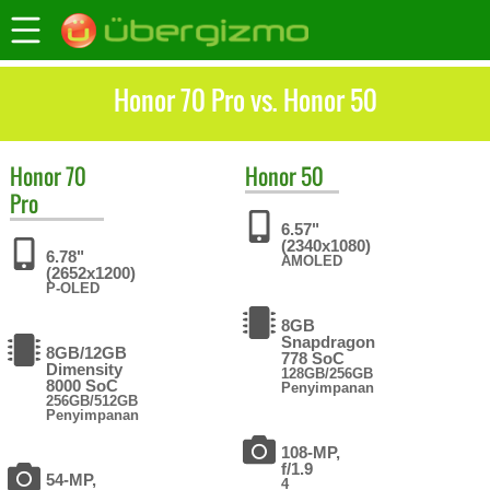
Honor 70 Pro vs. Honor 50
Honor
70
Honor
50
Pro
6.57"
(2340x1080)
6.78"
AMOLED
(2652x1200)
P-OLED
8GB
Snapdragon
8GB/12GB
778 SoC
Dimensity
128GB/256GB
8000 SoC
Penyimpanan
256GB/512GB
Penyimpanan
108-MP,
f/1.9
54-MP,
4