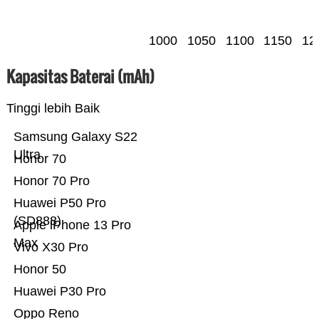
1000
1050
1100
1150
12
Kapasitas Baterai (mAh)
Tinggi lebih Baik
Samsung Galaxy S22
Ultra
Honor 70
Honor 70 Pro
Huawei P50 Pro
(SD888)
Apple iPhone 13 Pro
Max
Vivo X30 Pro
Honor 50
Huawei P30 Pro
Oppo Reno