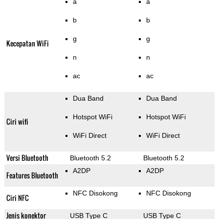
a
a
b
b
g
g
Kecepatan WiFi
n
n
ac
ac
Dua Band
Dua Band
Hotspot WiFi
Hotspot WiFi
Ciri wifi
WiFi Direct
WiFi Direct
Versi Bluetooth
Bluetooth 5.2
Bluetooth 5.2
A2DP
A2DP
Features Bluetooth
NFC Disokong
NFC Disokong
Ciri NFC
Jenis konektor
USB Type C
USB Type C