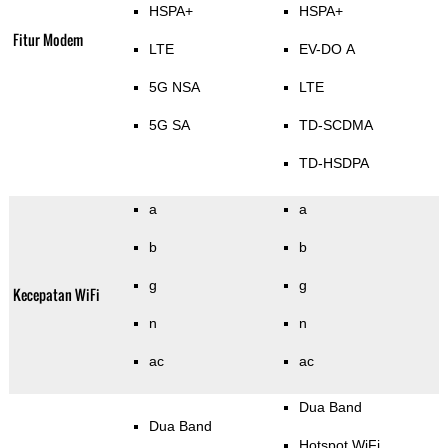
HSPA+
HSPA+
Fitur Modem
LTE
EV-DO A
5G NSA
LTE
5G SA
TD-SCDMA
TD-HSDPA
a
a
b
b
g
g
Kecepatan WiFi
n
n
ac
ac
Dua Band
Dua Band
Hotspot WiFi