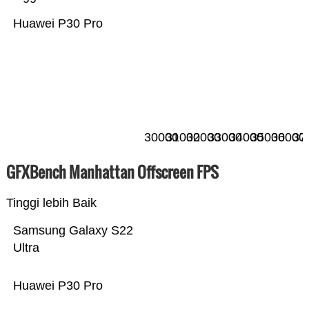
Huawei P30 Pro
30000
31000
32000
33000
34000
35000
36000
37
GFXBench Manhattan Offscreen FPS
Tinggi lebih Baik
Samsung Galaxy S22
Ultra
Huawei P30 Pro