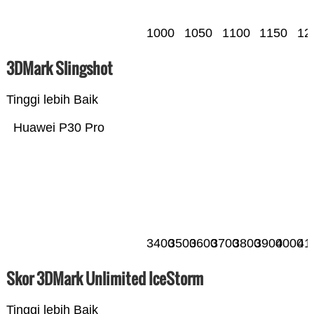
1000
1050
1100
1150
12
3DMark Slingshot
Tinggi lebih Baik
Huawei P30 Pro
3400
3500
3600
3700
3800
3900
4000
41
Skor 3DMark Unlimited IceStorm
Tinggi lebih Baik