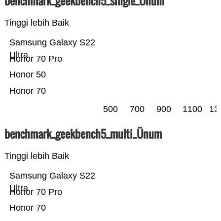
benchmark_geekbench5_single_Ünum
Tinggi lebih Baik
Samsung Galaxy S22
Ultra
Honor 70 Pro
Honor 50
Honor 70
500
700
900
1100
13
benchmark_geekbench5_multi_Ünum
Tinggi lebih Baik
Samsung Galaxy S22
Ultra
Honor 70 Pro
Honor 70