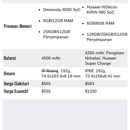
Huawei HiSilicon
Dimensity 8000 SoC
KIRIN 980 SoC
8GB/12GB RAM
6GB/8GB RAM
Prosesor, Memori
256GB/512GB
128GB/256GB/512GB
Penyimpanan
Penyimpanan
4200 mAh, Pengisian
Baterai
4500 mAh
Nirkabel, Huawei
Super Charge
IP Rating
, 192g
,
IP68, 192g
,
Desain
74.6x163.9x8.18 mm
73.4x158x8.41 mm
Harga (Sekitar)
$555
$583
Harga (Launch)
$555
$1200