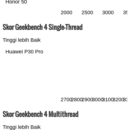
Honor 50
2000
2500
3000
35
Skor Geekbench 4 Single-Thread
Tinggi lebih Baik
Huawei P30 Pro
2700
2800
2900
3000
3100
3200
33
Skor Geekbench 4 Multithread
Tinggi lebih Baik