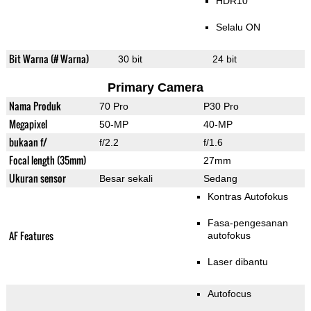
HDR10
Selalu ON
Bit Warna (# Warna)
30 bit
24 bit
Primary Camera
Nama Produk
70 Pro
P30 Pro
Megapixel
50-MP
40-MP
bukaan f/
f/2.2
f/1.6
Focal length (35mm)
27mm
Ukuran sensor
Besar sekali
Sedang
Kontras Autofokus
Fasa-pengesanan
AF Features
autofokus
Laser dibantu
Autofocus