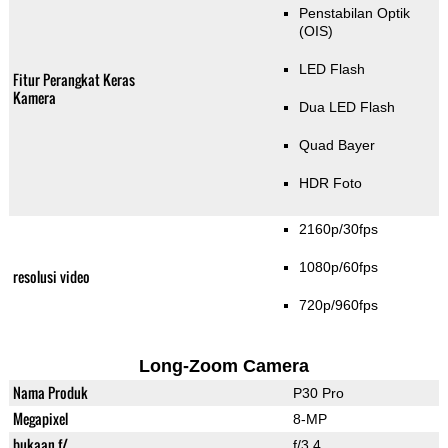
Penstabilan Optik
(OIS)
LED Flash
Fitur Perangkat Keras
Kamera
Dua LED Flash
Quad Bayer
HDR Foto
2160p/30fps
1080p/60fps
resolusi video
720p/960fps
Long-Zoom Camera
Nama Produk
P30 Pro
Megapixel
8-MP
bukaan f/
f/3.4