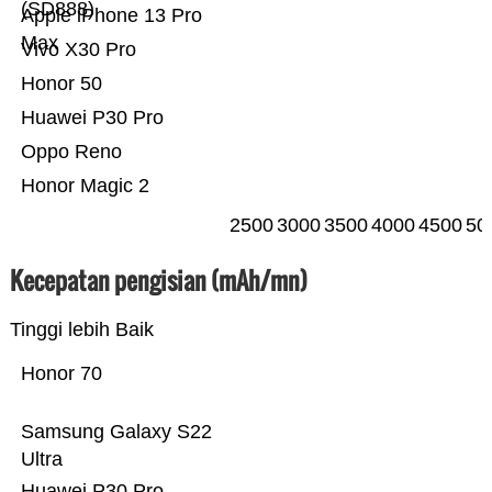
(SD888)
Apple iPhone 13 Pro
Max
Vivo X30 Pro
Honor 50
Huawei P30 Pro
Oppo Reno
Honor Magic 2
2500
3000
3500
4000
4500
50
Kecepatan pengisian (mAh/mn)
Tinggi lebih Baik
Honor 70
Samsung Galaxy S22
Ultra
Huawei P30 Pro