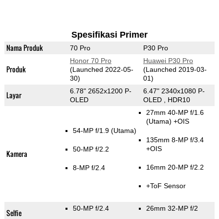
Spesifikasi Primer
Nama Produk
70 Pro
P30 Pro
Honor 70 Pro
Huawei P30 Pro
Produk
(Launched 2022-05-
(Launched 2019-03-
30)
01)
6.78" 2652x1200 P-
6.47" 2340x1080 P-
Layar
OLED
OLED , HDR10
27mm 40-MP f/1.6
(Utama)
+OIS
54-MP f/1.9
(Utama)
135mm 8-MP f/3.4
+OIS
50-MP f/2.2
Kamera
16mm 20-MP f/2.2
8-MP f/2.4
+ToF Sensor
50-MP f/2.4
26mm 32-MP f/2
Selfie