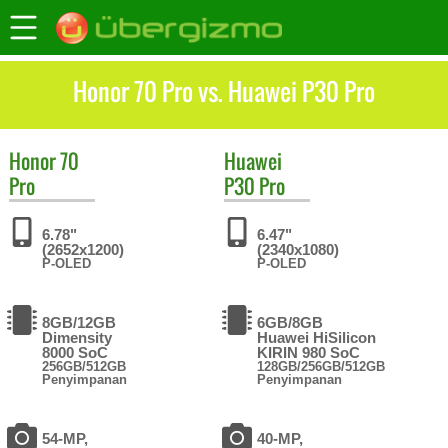
Honor 70 Pro vs. Huawei P30 Pro
Honor
70
Huawei
Pro
P30 Pro
6.78"
6.47"
(2652x1200)
(2340x1080)
P-OLED
P-OLED
8GB/12GB
6GB/8GB
Dimensity
Huawei HiSilicon
8000 SoC
KIRIN 980 SoC
256GB/512GB
128GB/256GB/512GB
Penyimpanan
Penyimpanan
54-MP,
40-MP,