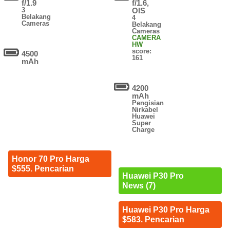
f/1.9
f/1.6,
3
OIS
Belakang
4
Cameras
Belakang
Cameras
CAMERA
HW
score:
4500
161
mAh
4200
mAh
Pengisian
Nirkabel
Huawei
Super
Charge
Honor 70 Pro Harga
$555. Pencarian
Huawei P30 Pro
News (7)
Huawei P30 Pro Harga
$583. Pencarian