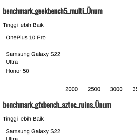
benchmark_geekbench5_multi_Ünum
Tinggi lebih Baik
OnePlus 10 Pro
Samsung Galaxy S22
Ultra
Honor 50
2000
2500
3000
35
benchmark_gfxbench_aztec_ruins_Ünum
Tinggi lebih Baik
Samsung Galaxy S22
Ultra