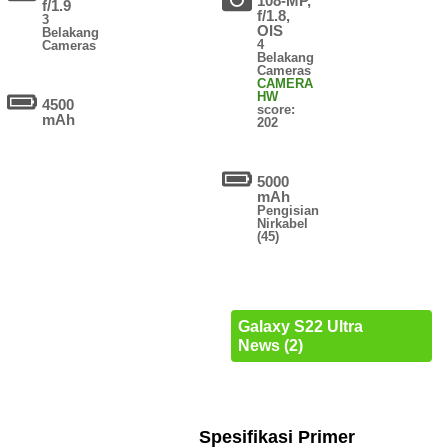
108-MP,
f/1.9
f/1.8,
3
OIS
Belakang
4
Cameras
Belakang
Cameras
CAMERA
HW
4500
score:
mAh
202
5000
mAh
Pengisian
Nirkabel
(45)
Galaxy S22 Ultra
News (2)
Spesifikasi Primer