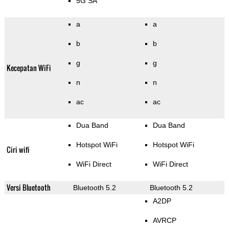
5G SA
a
a
b
b
g
g
Kecepatan WiFi
n
n
ac
ac
Dua Band
Dua Band
Hotspot WiFi
Hotspot WiFi
Ciri wifi
WiFi Direct
WiFi Direct
Versi Bluetooth
Bluetooth 5.2
Bluetooth 5.2
A2DP
AVRCP