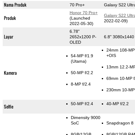
Nama Produk
70 Pro+
Galaxy S22 Ultr
Honor 70 Pro+
Galaxy S22 Ultr
Produk
(Launched
2022-02-09)
2022-05-30)
6.78"
Layar
2652x1200 P-
6.8" 3080x144
OLED
24mm 108-MP 
+OIS
54-MP f/1.9
(Utama)
13mm 12.2-MP 
Kamera
50-MP f/2.2
69mm 10-MP f
8-MP f/2.4
230mm 10-MP 
50-MP f/2.4
40-MP f/2.2
Selfie
Dimensity 9000
SoC
Snapdragon 8
8GB/12GB
8GB/12GB RA