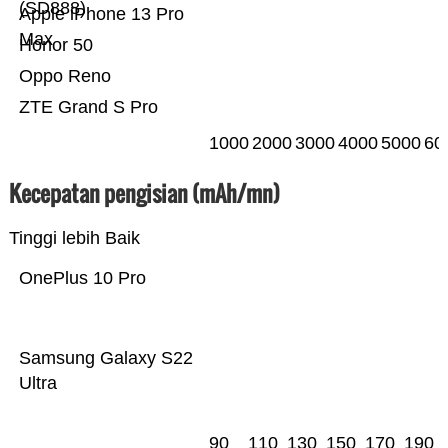
(SD888)
Apple iPhone 13 Pro
Max
Honor 50
Oppo Reno
ZTE Grand S Pro
1000
2000
3000
4000
5000
60
Kecepatan pengisian (mAh/mn)
Tinggi lebih Baik
OnePlus 10 Pro
Samsung Galaxy S22
Ultra
90
110
130
150
170
190