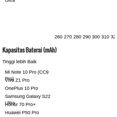
Ultra
260
270
280
290
300
310
32
Kapasitas Baterai (mAh)
Tinggi lebih Baik
Mi Note 10 Pro (CC9
Pro)
Vivo Z1 Pro
OnePlus 10 Pro
Samsung Galaxy S22
Ultra
Honor 70 Pro+
Huawei P50 Pro