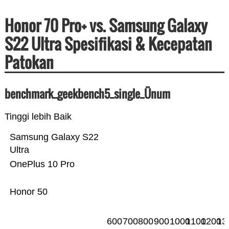
Honor 70 Pro+ vs. Samsung Galaxy
S22 Ultra Spesifikasi & Kecepatan
Patokan
benchmark_geekbench5_single_Ünum
Tinggi lebih Baik
Samsung Galaxy S22
Ultra
OnePlus 10 Pro
Honor 50
600
700
800
900
1000
1100
1200
13