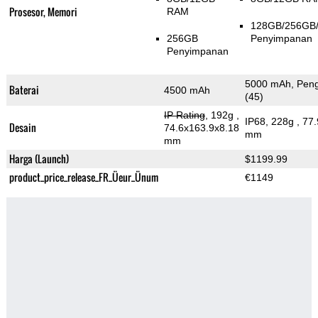
Prosesor, Memori
RAM
128GB/256GB
256GB
Penyimpanan
Penyimpanan
5000 mAh, Pengi
Baterai
4500 mAh
(45)
IP Rating
, 192g
,
IP68, 228g
, 77
Desain
74.6x163.9x8.18
mm
mm
Harga (Launch)
$1199.99
product_price_release_FR_Üeur_Ünum
€1149