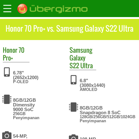
Honor 70 Pro+ vs. Samsung Galaxy S22 Ultra
Honor
70
Samsung
Pro+
Galaxy
S22 Ultra
6.78"
(2652x1200)
6.8"
P-OLED
(3080x1440)
AMOLED
8GB/12GB
Dimensity
8GB/12GB
9000 SoC
Snapdragon 8 SoC
256GB
128GB/256GB/512GB/1024GB
Penyimpanan
Penyimpanan
54-MP,