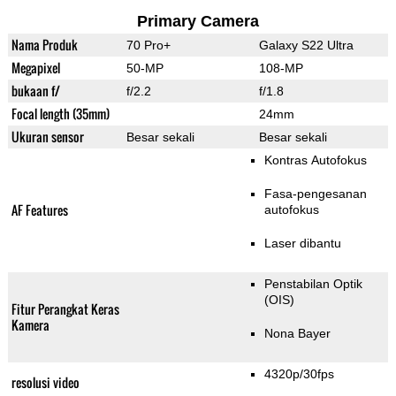
Primary Camera
Nama Produk
70 Pro+
Galaxy S22 Ultra
Megapixel
50-MP
108-MP
bukaan f/
f/2.2
f/1.8
Focal length (35mm)
24mm
Ukuran sensor
Besar sekali
Besar sekali
Kontras Autofokus
Fasa-pengesanan
AF Features
autofokus
Laser dibantu
Penstabilan Optik
(OIS)
Fitur Perangkat Keras
Kamera
Nona Bayer
4320p/30fps
resolusi video