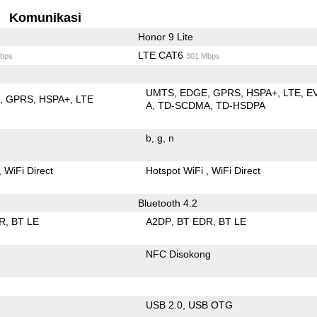
Komunikasi
Honor 9 Lite
LTE CAT6
bps
301 Mbps
UMTS
EDGE
GPRS
HSPA+
LTE
E
E
GPRS
HSPA+
LTE
A
TD-SCDMA
TD-HSDPA
b
g
n
WiFi Direct
Hotspot WiFi
WiFi Direct
Bluetooth 4.2
R
BT LE
A2DP
BT EDR
BT LE
NFC Disokong
USB 2.0
USB OTG