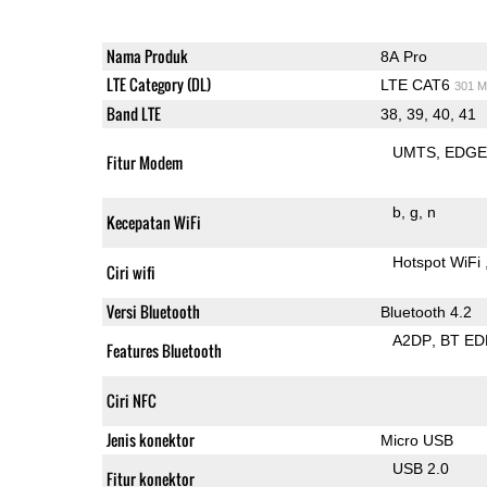
Nama Produk
8A Pro
LTE Category (DL)
LTE CAT6
301 M
Band LTE
38, 39, 40, 41
UMTS
EDG
Fitur Modem
b
g
n
Kecepatan WiFi
Hotspot WiFi
Ciri wifi
Versi Bluetooth
Bluetooth 4.2
A2DP
BT ED
Features Bluetooth
Ciri NFC
Jenis konektor
Micro USB
USB 2.0
Fitur konektor