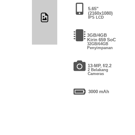
5.65"
(2160x1080)
IPS LCD
3GB/4GB
Kirin 659 SoC
32GB/64GB
Penyimpanan
13-MP, f/2.2
2 Belakang
Cameras
3000 mAh