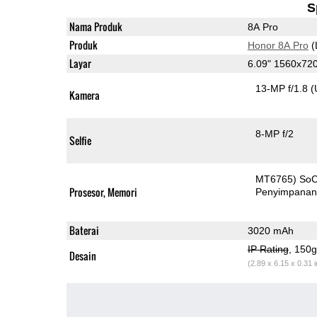
S
Nama Produk
8A Pro
Produk
Honor 8A Pro
(
Layar
6.09" 1560x72
13-MP f/1.8
(
Kamera
8-MP f/2
Selfie
MT6765) So
Prosesor, Memori
Penyimpana
Baterai
3020 mAh
IP Rating
, 150
Desain
(2.89 x 6.15 x 0.31 