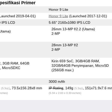
pesifikasi Primer
Honor 9 Lite
Launched 2019-04-01)
Honor 9 Lite
(Launched 2017-12-01)
0 IPS LCD
5.65" 2160x1080 IPS LCD
26mm 13-MP f/2.2
(Utama)
Utama)
2-MP
28mm 13-MP f/2
2-MP
Kirin 659 SoC
3GB/4GB RAM
C
3GB RAM
64GB
32GB/64GB Penyimpanan
MicroSD
n
MicroSDXC
(256GB max.)
3000 mAh
g
, 73.5x156.28x8 mm
IP Rating
, 149g
, 151x71.9x7.6 m
(5.3oz)
(5.3oz)
inches)
(5.94 x 2.83 x 0.30 inches)