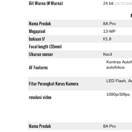
Bit Warna (# Warna)
24 bit
(16,777,216
Nama Produk
8A Pro
Megapixel
13-MP
bukaan f/
f/1.8
Focal length (35mm)
Ukuran sensor
Kecil
Kontras Auto
AF Features
autofokus
LED Flash
A
Fitur Perangkat Keras Kamera
1080p/30fps
resolusi video
Nama Produk
8A Pro