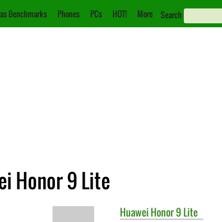
as Benchmarks
Phones
PCs
HOT!
More
Search
i Honor 9 Lite
Huawei
Honor 9 Lite