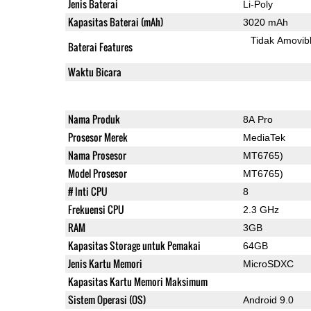
Jenis Baterai
Li-Poly
Kapasitas Baterai (mAh)
3020 mAh
Tidak Amovib
Baterai Features
Waktu Bicara
Nama Produk
8A Pro
Prosesor Merek
MediaTek
Nama Prosesor
MT6765)
Model Prosesor
MT6765)
# Inti CPU
8
Frekuensi CPU
2.3 GHz
RAM
3GB
Kapasitas Storage untuk Pemakai
64GB
Jenis Kartu Memori
MicroSDXC
Kapasitas Kartu Memori Maksimum
Sistem Operasi (OS)
Android 9.0