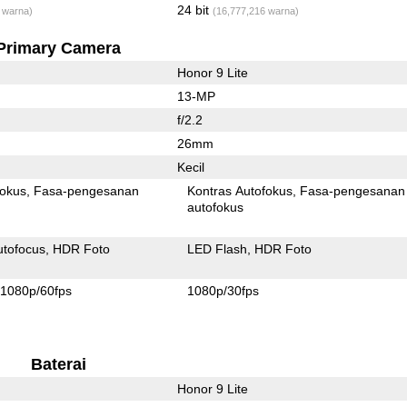
24 bit
 warna)
(16,777,216 warna)
Primary Camera
Honor 9 Lite
13-MP
f/2.2
26mm
Kecil
fokus
Fasa-pengesanan
Kontras Autofokus
Fasa-pengesanan
autofokus
utofocus
HDR Foto
LED Flash
HDR Foto
1080p/60fps
1080p/30fps
Baterai
Honor 9 Lite