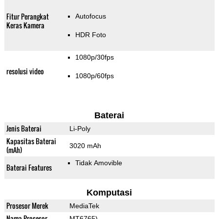
Fitur Perangkat
Autofocus
Keras Kamera
HDR Foto
1080p/30fps
resolusi video
1080p/60fps
Baterai
Jenis Baterai
Li-Poly
Kapasitas Baterai
3020 mAh
(mAh)
Tidak Amovible
Baterai Features
Komputasi
Prosesor Merek
MediaTek
Nama Prosesor
MT6765)