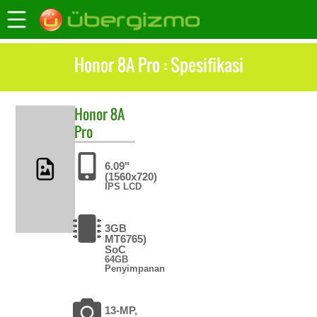
Honor 8A Pro : Spesifikasi
Honor
8A
Pro
6.09"
(1560x720)
IPS LCD
3GB
MT6765)
SoC
64GB
Penyimpanan
13-MP,