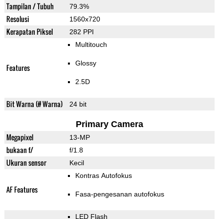
Tampilan / Tubuh
79.3%
Resolusi
1560x720
Kerapatan Piksel
282 PPI
Multitouch
Glossy
Features
2.5D
Bit Warna (# Warna)
24 bit
Primary Camera
Megapixel
13-MP
bukaan f/
f/1.8
Ukuran sensor
Kecil
Kontras Autofokus
AF Features
Fasa-pengesanan autofokus
LED Flash