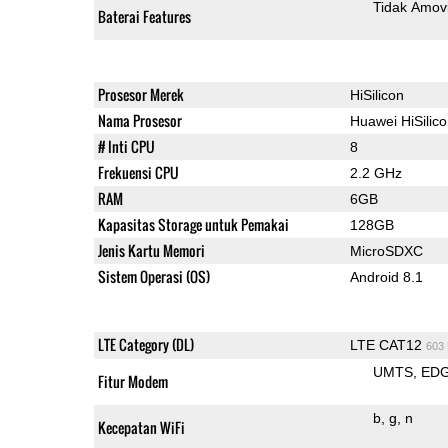
Tidak Amov
Baterai Features
Prosesor Merek
HiSilicon
Nama Prosesor
Huawei HiSilic
# Inti CPU
8
Frekuensi CPU
2.2 GHz
RAM
6GB
Kapasitas Storage untuk Pemakai
128GB
Jenis Kartu Memori
MicroSDXC
Sistem Operasi (OS)
Android 8.1
LTE Category (DL)
LTE CAT12
603
UMTS
ED
Fitur Modem
b
g
n
Kecepatan WiFi