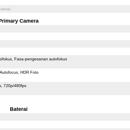
 warna)
Primary Camera
ofokus
Fasa-pengesanan autofokus
Autofocus
HDR Foto
s
720p/480fps
Baterai