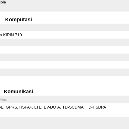
ible
Komputasi
on KIRIN 710
Komunikasi
 Mbps
GE
GPRS
HSPA+
LTE
EV-DO A
TD-SCDMA
TD-HSDPA