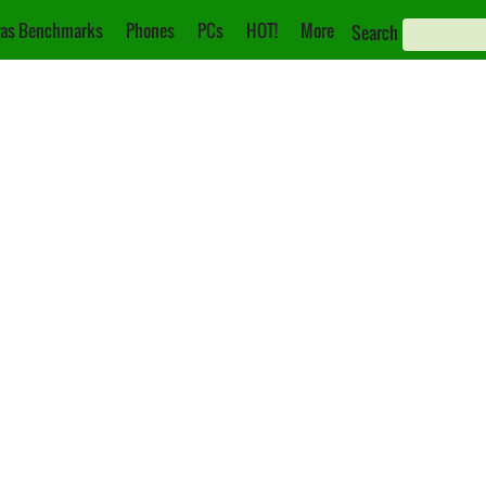
as Benchmarks
Phones
PCs
HOT!
More
Search