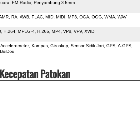
uara
FM Radio
Penyambung 3.5mm
AMR
RA
AWB
FLAC
MID
MIDI
MP3
OGA
OGG
WMA
WAV
3
H.264
MPEG-4
H.265
MP4
VP8
VP9
XVID
Accelerometer
Kompas
Giroskop
Sensor Sidik Jari
GPS
A-GPS
BeiDou
 Kecepatan Patokan