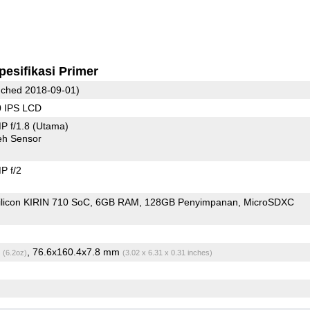
pesifikasi Primer
ched 2018-09-01)
0 IPS LCD
P f/1.8
(Utama)
eh Sensor
P f/2
ilicon KIRIN 710 SoC
6GB RAM
128GB Penyimpanan
MicroSDXC
g
, 76.6x160.4x7.8 mm
(6.2oz)
(3.02 x 6.31 x 0.31 inches)