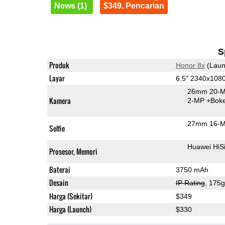
News (1)
$349. Pencarian
S
Produk
Honor 8x
(Laun
Layar
6.5" 2340x108
26mm 20-M
Kamera
2-MP
+Bok
27mm 16-M
Selfie
Huawei HiS
Prosesor, Memori
Baterai
3750 mAh
Desain
IP Rating
, 175
Harga (Sekitar)
$349
Harga (Launch)
$330