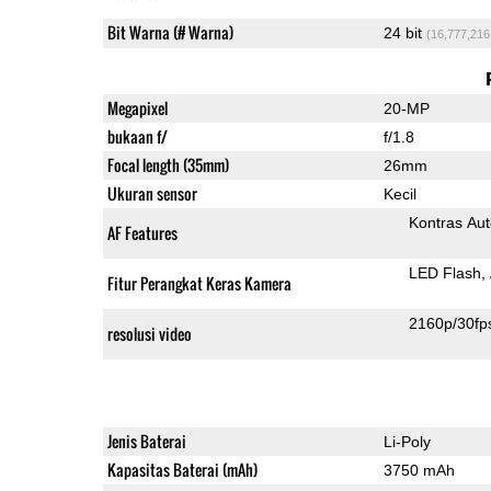
Bit Warna (# Warna)
24 bit
(16,777,216
Megapixel
20-MP
bukaan f/
f/1.8
Focal length (35mm)
26mm
Ukuran sensor
Kecil
Kontras Aut
AF Features
LED Flash
Fitur Perangkat Keras Kamera
2160p/30fp
resolusi video
Jenis Baterai
Li-Poly
Kapasitas Baterai (mAh)
3750 mAh