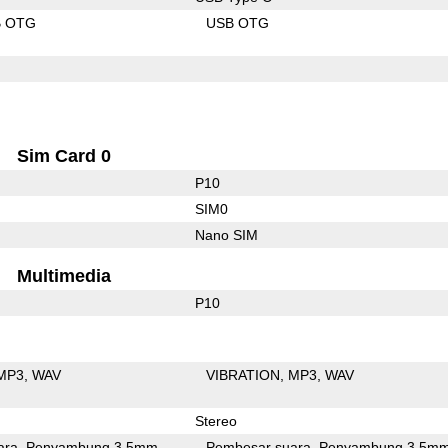
B OTG
USB OTG
Sim Card 0
P10
SIM0
Nano SIM
Multimedia
P10
MP3
WAV
VIBRATION
MP3
WAV
Stereo
ara
Penyambung 3.5mm
Pembesar suara
Penyambung 3.5m