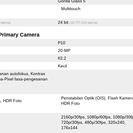
Gorilla Glass 5
Multitouch
24 bit
 warna)
(16,777,216 warna)
Primary Camera
P10
20-MP
f/2.2
Kecil
anan autofokus
Kontras
xel fasa-pengesanan
Penstabilan Optik (OIS)
Flash Kamer
a
HDR Foto
HDR Foto
2160p/30fps
1080p/60fps
1080p/30f
720p/30fps
480p/30fps
320x240
176x144