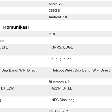
MicroSD
256GB
Android 7.0
Komunikasi
P10
bps
LTE
GPRS
EDGE
a
b
g
n
ac
Dua Band
WiFi Direct
Hotspot WiFi
Dua Band
WiFi Direct
Bluetooth 4.2
BT EDR
A2DP
BT LE
g
NFC Disokong
USB Type C