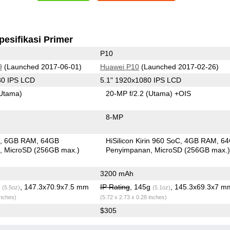
pesifikasi Primer
P10
9
(Launched 2017-06-01)
Huawei P10
(Launched 2017-02-26)
80 IPS LCD
5.1" 1920x1080 IPS LCD
Utama)
20-MP f/2.2
(Utama)
+OIS
8-MP
C
6GB RAM
64GB
HiSilicon Kirin 960 SoC
4GB RAM
6
n
MicroSD (256GB max.)
Penyimpanan
MicroSD (256GB max.
3200 mAh
g
, 147.3x70.9x7.5 mm
IP Rating
, 145g
, 145.3x69.3x7 m
(5.5oz)
(5.1oz)
inches)
(5.72 x 2.73 x 0.28 inches)
$305