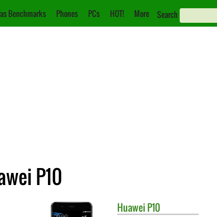
as Benchmarks
Phones
PCs
HOT!
More
Search
awei P10
Huawei
P10