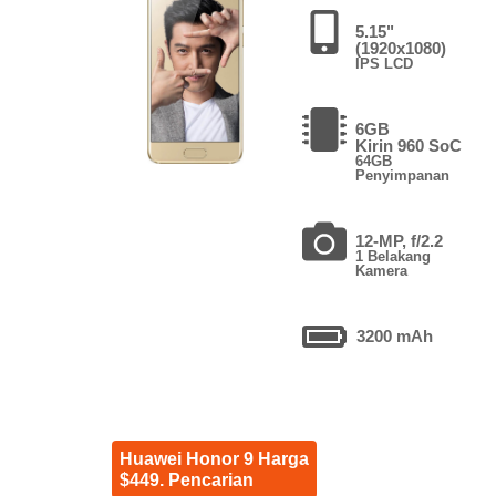
5.15"
(1920x1080)
IPS LCD
6GB
Kirin 960 SoC
64GB
Penyimpanan
12-MP, f/2.2
1 Belakang
Kamera
3200 mAh
Huawei Honor 9 Harga
$449. Pencarian