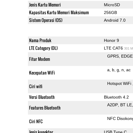
Jenis Kartu Memori
MicroSD
Kapasitas Kartu Memori Maksimum
256GB
Sistem Operasi (OS)
Android 7.0
Nama Produk
Honor 9
LTE Category (DL)
LTE CAT6
301 M
GPRS
EDGE
Fitur Modem
a
b
g
n
ac
Kecepatan WiFi
Hotspot WiFi
Ciri wifi
Versi Bluetooth
Bluetooth 4.2
A2DP
BT LE
Features Bluetooth
NFC Disokon
Ciri NFC
Jenis konektor
USB Type C