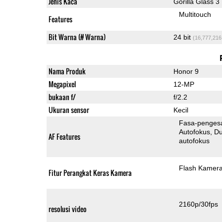
Jenis Kaca
Gorilla Glass 3
Multitouch
Features
Bit Warna (# Warna)
24 bit
(16,777,216
Nama Produk
Honor 9
Megapixel
12-MP
bukaan f/
f/2.2
Ukuran sensor
Kecil
Fasa-penges
Autofokus
Dua-Pi
AF Features
autofokus
Flash Kamer
Fitur Perangkat Keras Kamera
2160p/30fps
resolusi video