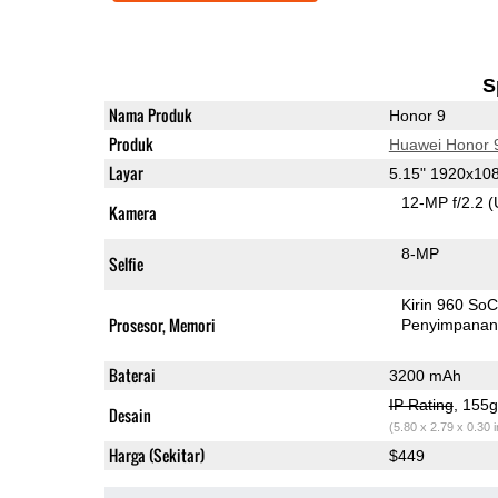
S
Nama Produk
Honor 9
Produk
Huawei Honor 
Layar
5.15" 1920x10
12-MP f/2.2
(
Kamera
8-MP
Selfie
Kirin 960 So
Prosesor, Memori
Penyimpana
Baterai
3200 mAh
IP Rating
, 155
Desain
(5.80 x 2.79 x 0.30 
Harga (Sekitar)
$449