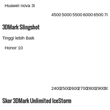
Huawei nova 3i
4500
5000
5500
6000
6500
70
3DMark Slingshot
Tinggi lebih Baik
Honor 10
2400
2500
2600
2700
2800
2900
30
Skor 3DMark Unlimited IceStorm