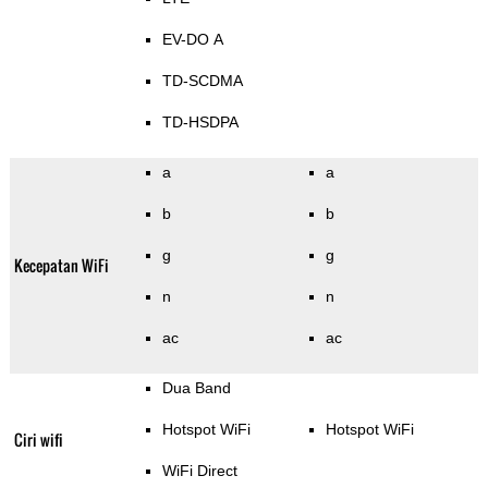
EV-DO A
TD-SCDMA
TD-HSDPA
a
a
b
b
g
g
Kecepatan WiFi
n
n
ac
ac
Dua Band
Hotspot WiFi
Hotspot WiFi
Ciri wifi
WiFi Direct