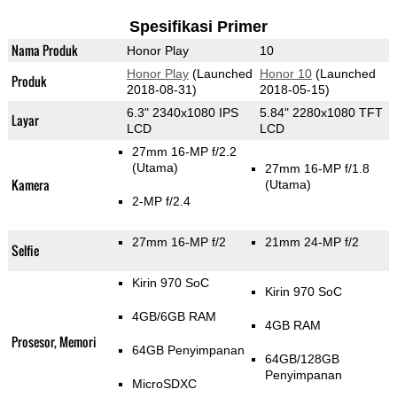
Spesifikasi Primer
Nama Produk
Honor Play
10
Honor Play
(Launched
Honor 10
(Launched
Produk
2018-08-31)
2018-05-15)
6.3" 2340x1080 IPS
5.84" 2280x1080 TFT
Layar
LCD
LCD
27mm 16-MP f/2.2
(Utama)
27mm 16-MP f/1.8
Kamera
(Utama)
2-MP f/2.4
27mm 16-MP f/2
21mm 24-MP f/2
Selfie
Kirin 970 SoC
Kirin 970 SoC
4GB/6GB RAM
4GB RAM
Prosesor, Memori
64GB Penyimpanan
64GB/128GB
Penyimpanan
MicroSDXC