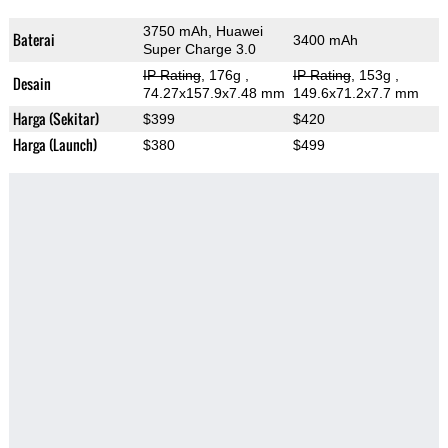
3750 mAh, Huawei
Baterai
3400 mAh
Super Charge 3.0
IP Rating
, 176g
,
IP Rating
, 153g
,
Desain
74.27x157.9x7.48 mm
149.6x71.2x7.7 mm
Harga (Sekitar)
$399
$420
Harga (Launch)
$380
$499