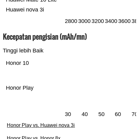
Huawei nova 3i
2800
3000
3200
3400
3600
38
Kecepatan pengisian (mAh/mn)
Tinggi lebih Baik
Honor 10
Honor Play
30
40
50
60
70
Honor Play vs. Huawei nova 3i
Honor Play vs. Honor 8x