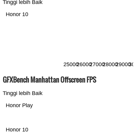
Tinggi lebih Baik
Honor 10
25000
26000
27000
28000
29000
30
GFXBench Manhattan Offscreen FPS
Tinggi lebih Baik
Honor Play
Honor 10