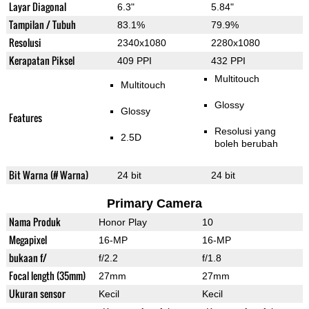
Layar Diagonal
6.3"
5.84"
Tampilan / Tubuh
83.1%
79.9%
Resolusi
2340x1080
2280x1080
Kerapatan Piksel
409 PPI
432 PPI
Multitouch
Multitouch
Glossy
Glossy
Features
Resolusi yang
2.5D
boleh berubah
Bit Warna (# Warna)
24 bit
24 bit
Primary Camera
Nama Produk
Honor Play
10
Megapixel
16-MP
16-MP
bukaan f/
f/2.2
f/1.8
Focal length (35mm)
27mm
27mm
Ukuran sensor
Kecil
Kecil