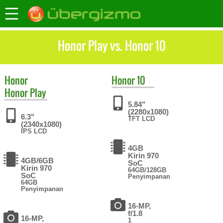
Honor Play vs. Honor 10
Honor
Honor
10
Honor Play
5.84"
(2280x1080)
6.3"
TFT LCD
(2340x1080)
IPS LCD
4GB
Kirin 970
4GB/6GB
SoC
Kirin 970
64GB/128GB
SoC
Penyimpanan
64GB
Penyimpanan
16-MP,
f/1.8
16-MP,
1