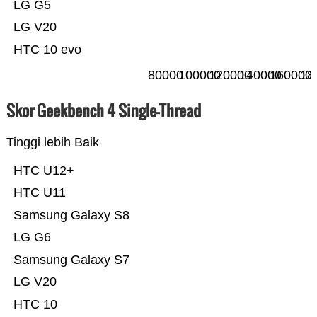
LG G5
LG V20
HTC 10 evo
80000
100000
120000
140000
160000
18
Skor Geekbench 4 Single-Thread
Tinggi lebih Baik
HTC U12+
HTC U11
Samsung Galaxy S8
LG G6
Samsung Galaxy S7
LG V20
HTC 10