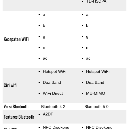
TD-HSDPA
a
a
b
b
g
g
Kecepatan WiFi
n
n
ac
ac
Hotspot WiFi
Hotspot WiFi
Dua Band
Dua Band
Ciri wifi
WiFi Direct
MU-MIMO
Versi Bluetooth
Bluetooth 4.2
Bluetooth 5.0
A2DP
Features Bluetooth
NFC Disokong
NFC Disokong