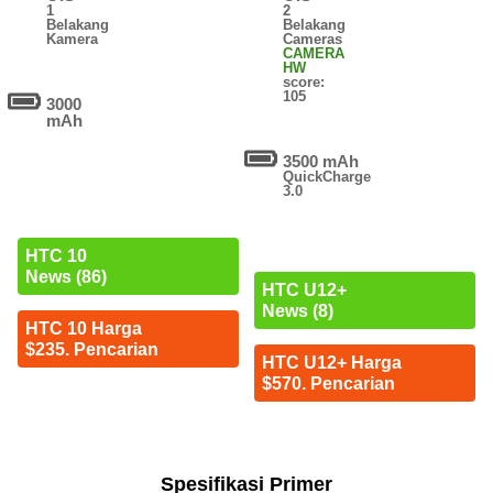
1
2
Belakang
Belakang
Kamera
Cameras
CAMERA
HW
score:
105
3000
mAh
3500 mAh
QuickCharge
3.0
HTC 10
News (86)
HTC U12+
News (8)
HTC 10 Harga
$235. Pencarian
HTC U12+ Harga
$570. Pencarian
Spesifikasi Primer