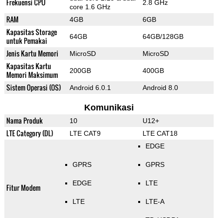
Frekuensi CPU
2.8 GHz
core 1.6 GHz
RAM
4GB
6GB
Kapasitas Storage
64GB
64GB/128GB
untuk Pemakai
Jenis Kartu Memori
MicroSD
MicroSD
Kapasitas Kartu
200GB
400GB
Memori Maksimum
Sistem Operasi (OS)
Android 6.0.1
Android 8.0
Komunikasi
Nama Produk
10
U12+
LTE Category (DL)
LTE CAT9
LTE CAT18
EDGE
GPRS
GPRS
EDGE
LTE
Fitur Modem
LTE
LTE-A