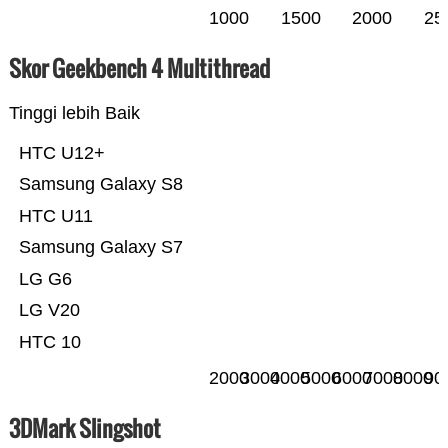
1000
1500
2000
25
Skor Geekbench 4 Multithread
Tinggi lebih Baik
HTC U12+
Samsung Galaxy S8
HTC U11
Samsung Galaxy S7
LG G6
LG V20
HTC 10
2000
3000
4000
5000
6000
7000
8000
90
3DMark Slingshot