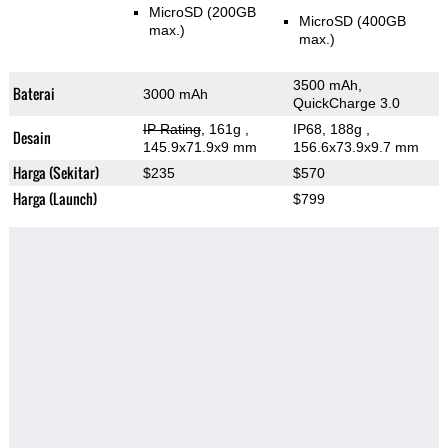
MicroSD (200GB
MicroSD (400GB
max.)
max.)
3500 mAh,
Baterai
3000 mAh
QuickCharge 3.0
IP Rating
, 161g
,
IP68, 188g
,
Desain
145.9x71.9x9 mm
156.6x73.9x9.7 mm
Harga (Sekitar)
$235
$570
Harga (Launch)
$799