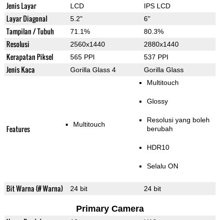
Jenis Layar
LCD
IPS LCD
Layar Diagonal
5.2"
6"
Tampilan / Tubuh
71.1%
80.3%
Resolusi
2560x1440
2880x1440
Kerapatan Piksel
565 PPI
537 PPI
Jenis Kaca
Gorilla Glass 4
Gorilla Glass
Multitouch
Glossy
Resolusi yang boleh
Multitouch
Features
berubah
HDR10
Selalu ON
Bit Warna (# Warna)
24 bit
24 bit
Primary Camera