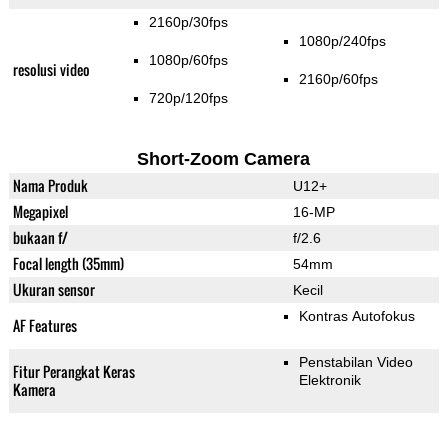
2160p/30fps
1080p/240fps
1080p/60fps
resolusi video
2160p/60fps
720p/120fps
Short-Zoom Camera
Nama Produk
U12+
Megapixel
16-MP
bukaan f/
f/2.6
Focal length (35mm)
54mm
Ukuran sensor
Kecil
Kontras Autofokus
AF Features
Penstabilan Video
Fitur Perangkat Keras
Elektronik
Kamera