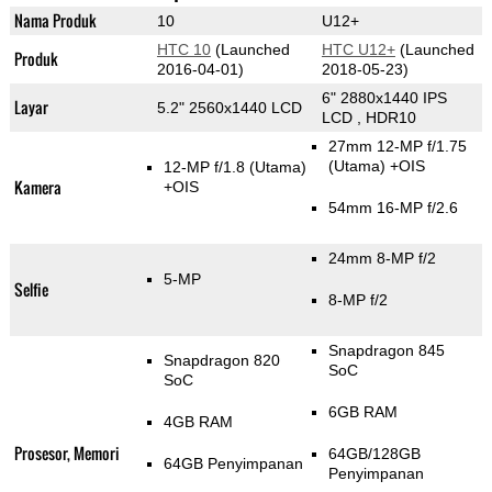
Nama Produk
10
U12+
HTC 10
(Launched
HTC U12+
(Launched
Produk
2016-04-01)
2018-05-23)
6" 2880x1440 IPS
Layar
5.2" 2560x1440 LCD
LCD , HDR10
27mm 12-MP f/1.75
(Utama)
+OIS
12-MP f/1.8
(Utama)
Kamera
+OIS
54mm 16-MP f/2.6
24mm 8-MP f/2
5-MP
Selfie
8-MP f/2
Snapdragon 845
Snapdragon 820
SoC
SoC
6GB RAM
4GB RAM
Prosesor, Memori
64GB/128GB
64GB Penyimpanan
Penyimpanan