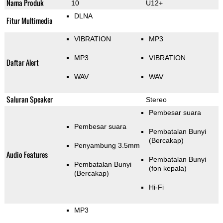
Nama Produk
10
U12+
DLNA
Fitur Multimedia
VIBRATION
MP3
MP3
VIBRATION
Daftar Alert
WAV
WAV
Saluran Speaker
Stereo
Pembesar suara
Pembesar suara
Pembatalan Bunyi
(Bercakap)
Penyambung 3.5mm
Audio Features
Pembatalan Bunyi
Pembatalan Bunyi
(fon kepala)
(Bercakap)
Hi-Fi
MP3