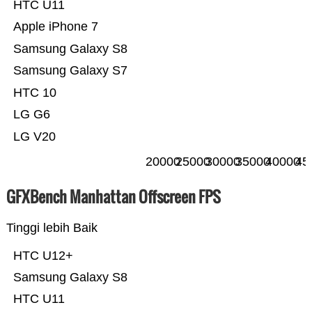
HTC U11
Apple iPhone 7
Samsung Galaxy S8
Samsung Galaxy S7
HTC 10
LG G6
LG V20
20000
25000
30000
35000
40000
45
GFXBench Manhattan Offscreen FPS
Tinggi lebih Baik
HTC U12+
Samsung Galaxy S8
HTC U11