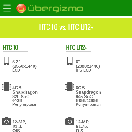
HTC 10 vs. HTC U12+
HTC
10
HTC
U12+
5.2"
6"
(2560x1440)
(2880x1440)
LCD
IPS LCD
4GB
6GB
Snapdragon
Snapdragon
820 SoC
845 SoC
64GB
64GB/128GB
Penyimpanan
Penyimpanan
12-MP,
12-MP,
f/1.8,
f/1.75,
OIS
OIS