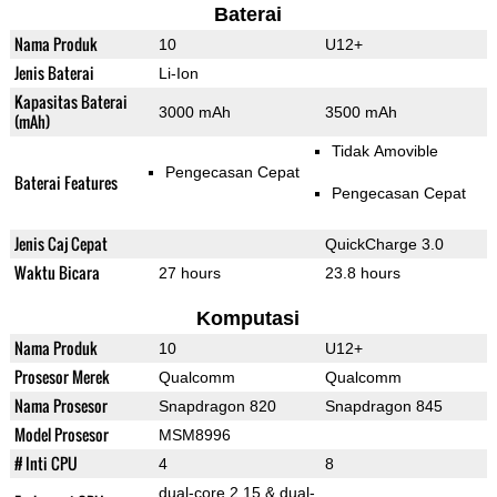
Baterai
Nama Produk
10
U12+
Jenis Baterai
Li-Ion
Kapasitas Baterai
3000 mAh
3500 mAh
(mAh)
Tidak Amovible
Pengecasan Cepat
Baterai Features
Pengecasan Cepat
Jenis Caj Cepat
QuickCharge 3.0
Waktu Bicara
27 hours
23.8 hours
Komputasi
Nama Produk
10
U12+
Prosesor Merek
Qualcomm
Qualcomm
Nama Prosesor
Snapdragon 820
Snapdragon 845
Model Prosesor
MSM8996
# Inti CPU
4
8
dual-core 2.15 & dual-