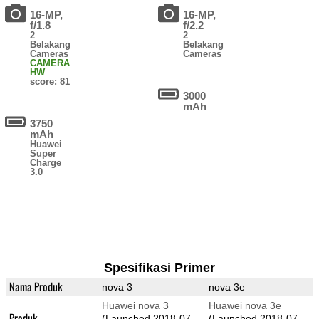
16-MP,
16-MP,
f/1.8
f/2.2
2
2
Belakang
Belakang
Cameras
Cameras
CAMERA
HW
score: 81
3000
mAh
3750
mAh
Huawei
Super
Charge
3.0
Spesifikasi Primer
Nama Produk
nova 3
nova 3e
Huawei nova 3
Huawei nova 3e
Produk
(Launched 2018-07-
(Launched 2018-07-