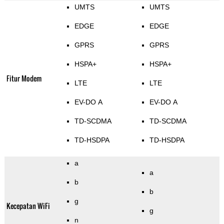
UMTS
UMTS
EDGE
EDGE
GPRS
GPRS
HSPA+
HSPA+
Fitur Modem
LTE
LTE
EV-DO A
EV-DO A
TD-SCDMA
TD-SCDMA
TD-HSDPA
TD-HSDPA
a
a
b
b
g
Kecepatan WiFi
g
n