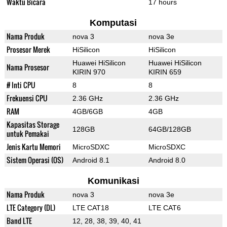
Waktu Bicara
17 hours
Komputasi
Nama Produk
nova 3
nova 3e
Prosesor Merek
HiSilicon
HiSilicon
Huawei HiSilicon
Huawei HiSilicon
Nama Prosesor
KIRIN 970
KIRIN 659
# Inti CPU
8
8
Frekuensi CPU
2.36 GHz
2.36 GHz
RAM
4GB/6GB
4GB
Kapasitas Storage
128GB
64GB/128GB
untuk Pemakai
Jenis Kartu Memori
MicroSDXC
MicroSDXC
Sistem Operasi (OS)
Android 8.1
Android 8.0
Komunikasi
Nama Produk
nova 3
nova 3e
LTE Category (DL)
LTE CAT18
LTE CAT6
Band LTE
12, 28, 38, 39, 40, 41