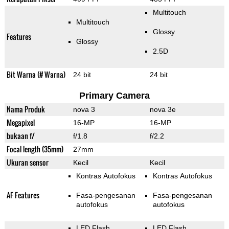
Multitouch
Multitouch
Glossy
Features
Glossy
2.5D
Bit Warna (# Warna)
24 bit
24 bit
Primary Camera
Nama Produk
nova 3
nova 3e
Megapixel
16-MP
16-MP
bukaan f/
f/1.8
f/2.2
Focal length (35mm)
27mm
Ukuran sensor
Kecil
Kecil
Kontras Autofokus
Kontras Autofokus
AF Features
Fasa-pengesanan
Fasa-pengesanan
autofokus
autofokus
LED Flash
LED Flash