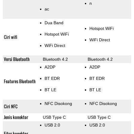
n
ac
Dua Band
Hotspot WiFi
Hotspot WiFi
Ciri wifi
WiFi Direct
WiFi Direct
Versi Bluetooth
Bluetooth 4.2
Bluetooth 4.2
A2DP
A2DP
BT EDR
BT EDR
Features Bluetooth
BT LE
BT LE
NFC Disokong
NFC Disokong
Ciri NFC
Jenis konektor
USB Type C
USB Type C
USB 2.0
USB 2.0
Fitur konektor