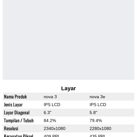
Layar
Nama Produk
nova 3
nova 3e
Jenis Layar
IPS LCD
IPS LCD
Layar Diagonal
6.3"
5.8"
Tampilan / Tubuh
84.2%
79.4%
Resolusi
2340x1080
2280x1080
Kerapatan Piksel
409 PPI
435 PPI