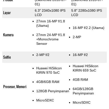
01)
01)
6.3" 2340x1080 IPS
5.8" 2280x1080 IPS
Layar
LCD
LCD
27mm 16-MP f/1.8
(Utama)
16-MP f/2.2
(Utama)
Kamera
27mm 24-MP f/1.8
2-MP
+Monochrome
Sensor
2-MP f/2
16-MP f/2
Selfie
Huawei HiSilicon
Huawei HiSilicon
KIRIN 659 SoC
KIRIN 970 SoC
4GB RAM
4GB/6GB RAM
Prosesor, Memori
64GB/128GB
128GB Penyimpanan
Penyimpanan
MicroSDXC
MicroSDXC