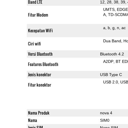
Band LTE
12, 28, 38, 39,
UMTS
EDG
Fitur Modem
A
TD-SCDM
a
b
g
n
ac
Kecepatan WiFi
Dua Band
Ho
Ciri wifi
Versi Bluetooth
Bluetooth 4.2
A2DP
BT ED
Features Bluetooth
Jenis konektor
USB Type C
USB 2.0
US
Fitur konektor
Nama Produk
nova 4
Nama
SIM0
Jenis SIM
Nano SIM