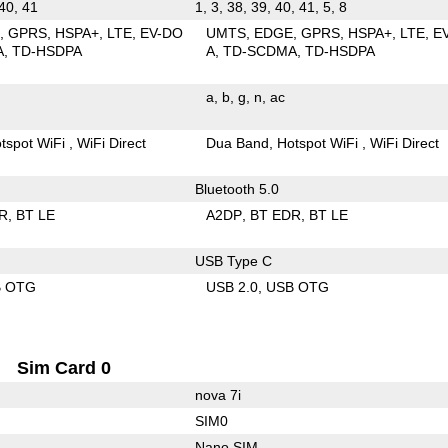
 40, 41
1, 3, 38, 39, 40, 41, 5, 8
E
GPRS
HSPA+
LTE
EV-DO
UMTS
EDGE
GPRS
HSPA+
LTE
E
A
TD-HSDPA
A
TD-SCDMA
TD-HSDPA
a
b
g
n
ac
tspot WiFi
WiFi Direct
Dua Band
Hotspot WiFi
WiFi Direct
Bluetooth 5.0
R
BT LE
A2DP
BT EDR
BT LE
USB Type C
B OTG
USB 2.0
USB OTG
Sim Card 0
nova 7i
SIM0
Nano SIM