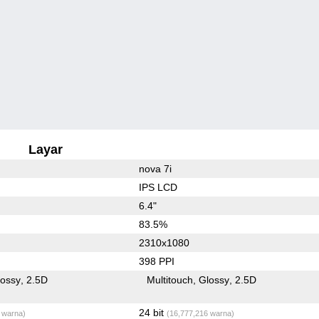
Layar
nova 7i
IPS LCD
6.4"
83.5%
2310x1080
398 PPI
lossy
2.5D
Multitouch
Glossy
2.5D
24 bit
 warna)
(16,777,216 warna)