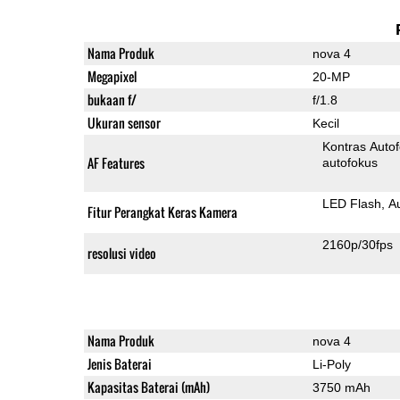
Nama Produk
nova 4
Megapixel
20-MP
bukaan f/
f/1.8
Ukuran sensor
Kecil
Kontras Auto
AF Features
autofokus
LED Flash
A
Fitur Perangkat Keras Kamera
2160p/30fps
resolusi video
Nama Produk
nova 4
Jenis Baterai
Li-Poly
Kapasitas Baterai (mAh)
3750 mAh