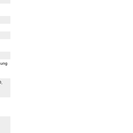
ung
D