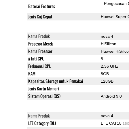
Pengecasan 
Baterai Features
Jenis Caj Cepat
Huawei Super 
Nama Produk
nova 4
Prosesor Merek
HiSilicon
Nama Prosesor
Huawei HiSilic
# Inti CPU
8
Frekuensi CPU
2.36 GHz
RAM
8GB
Kapasitas Storage untuk Pemakai
128GB
Jenis Kartu Memori
Sistem Operasi (OS)
Android 9.0
Nama Produk
nova 4
LTE Category (DL)
LTE CAT18
120