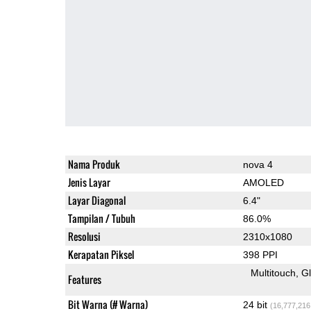
Nama Produk
nova 4
Jenis Layar
AMOLED
Layar Diagonal
6.4"
Tampilan / Tubuh
86.0%
Resolusi
2310x1080
Kerapatan Piksel
398 PPI
Multitouch
G
Features
Bit Warna (# Warna)
24 bit
(16,777,216