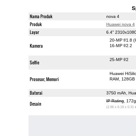
S
Nama Produk
nova 4
Produk
Huawei nova 4
Layar
6.4" 2310x10
20-MP f/1.8
(
Kamera
16-MP f/2.2
25-MP f/2
Selfie
Huawei HiSil
Prosesor, Memori
RAM
128GB 
Baterai
3750 mAh, Hua
IP Rating
, 172
Desain
(2.96 x 6.18 x 0.31 