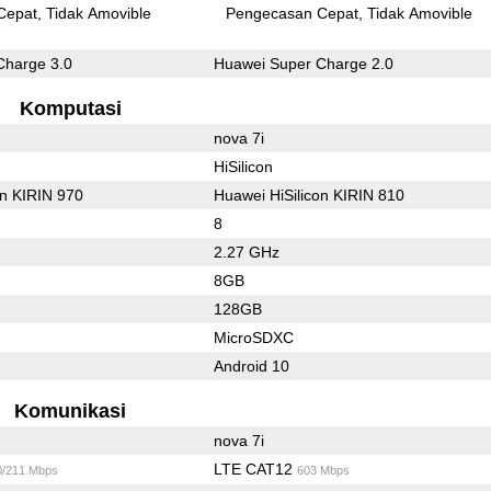
Cepat
Tidak Amovible
Pengecasan Cepat
Tidak Amovible
Charge 3.0
Huawei Super Charge 2.0
Komputasi
nova 7i
HiSilicon
on KIRIN 970
Huawei HiSilicon KIRIN 810
8
2.27 GHz
8GB
128GB
MicroSDXC
Android 10
Komunikasi
nova 7i
LTE CAT12
0/211 Mbps
603 Mbps