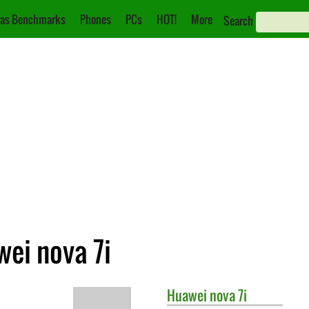
as Benchmarks
Phones
PCs
HOT!
More
Search
ei nova 7i
Huawei
nova 7i