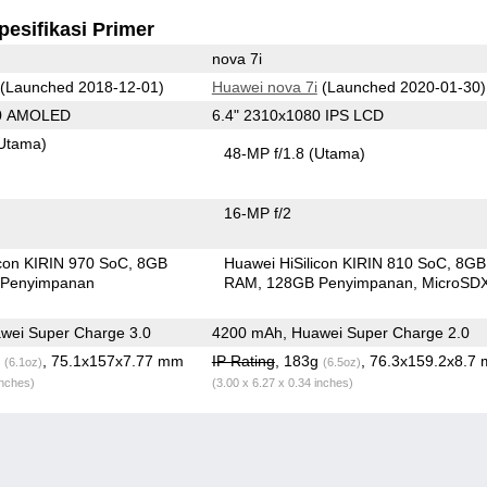
pesifikasi Primer
nova 7i
(Launched 2018-12-01)
Huawei nova 7i
(Launched 2020-01-30)
80 AMOLED
6.4" 2310x1080 IPS LCD
Utama)
48-MP f/1.8
(Utama)
16-MP f/2
icon KIRIN 970 SoC
8GB
Huawei HiSilicon KIRIN 810 SoC
8GB
Penyimpanan
RAM
128GB Penyimpanan
MicroSD
wei Super Charge 3.0
4200 mAh, Huawei Super Charge 2.0
g
, 75.1x157x7.77 mm
IP Rating
, 183g
, 76.3x159.2x8.7
(6.1oz)
(6.5oz)
inches)
(3.00 x 6.27 x 0.34 inches)