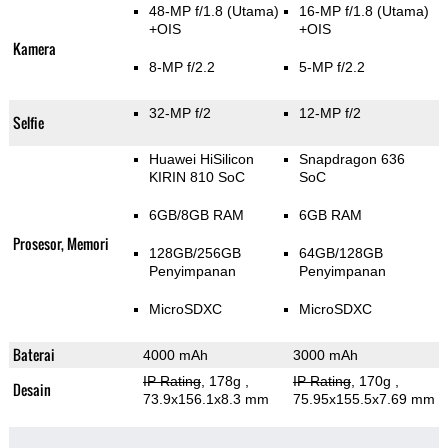
48-MP f/1.8
(Utama)
16-MP f/1.8
(Utama)
+OIS
+OIS
Kamera
8-MP f/2.2
5-MP f/2.2
32-MP f/2
12-MP f/2
Selfie
Huawei HiSilicon
Snapdragon 636
KIRIN 810 SoC
SoC
6GB/8GB RAM
6GB RAM
Prosesor, Memori
128GB/256GB
64GB/128GB
Penyimpanan
Penyimpanan
MicroSDXC
MicroSDXC
Baterai
4000 mAh
3000 mAh
IP Rating
, 178g
,
IP Rating
, 170g
,
Desain
73.9x156.1x8.3 mm
75.95x155.5x7.69 mm