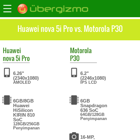
Huawei nova 5i Pro vs. Motorola P30
Huawei
Motorola
nova 5i Pro
P30
6.26"
6.2"
(2340x1080)
(2246x1080)
AMOLED
IPS LCD
6GB/8GB
6GB
Huawei
Snapdragon
HiSilicon
636 SoC
KIRIN 810
64GB/128GB
Penyimpanan
SoC
128GB/256GB
Penyimpanan
16-MP,