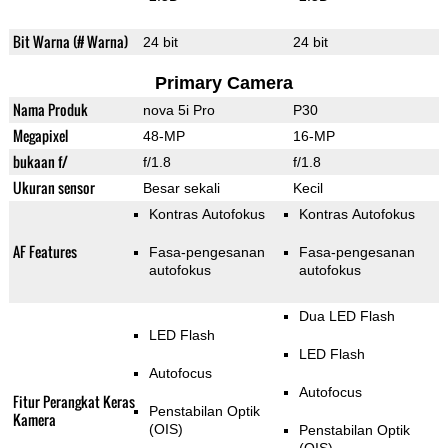
Bit Warna (# Warna)
24 bit
24 bit
Primary Camera
Nama Produk
nova 5i Pro
P30
Megapixel
48-MP
16-MP
bukaan f/
f/1.8
f/1.8
Ukuran sensor
Besar sekali
Kecil
Kontras Autofokus
Kontras Autofokus
AF Features
Fasa-pengesanan
Fasa-pengesanan
autofokus
autofokus
Dua LED Flash
LED Flash
LED Flash
Autofocus
Autofocus
Fitur Perangkat Keras
Penstabilan Optik
Kamera
(OIS)
Penstabilan Optik