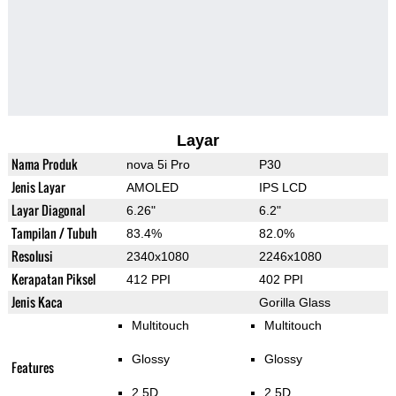
Layar
Nama Produk
nova 5i Pro
P30
Jenis Layar
AMOLED
IPS LCD
Layar Diagonal
6.26"
6.2"
Tampilan / Tubuh
83.4%
82.0%
Resolusi
2340x1080
2246x1080
Kerapatan Piksel
412 PPI
402 PPI
Jenis Kaca
Gorilla Glass
Multitouch
Multitouch
Glossy
Glossy
Features
2.5D
2.5D