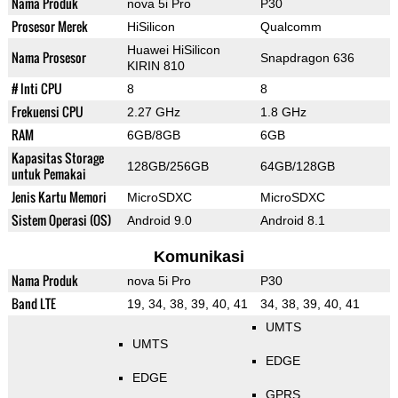
Nama Produk
nova 5i Pro
P30
Prosesor Merek
HiSilicon
Qualcomm
Huawei HiSilicon
Nama Prosesor
Snapdragon 636
KIRIN 810
# Inti CPU
8
8
Frekuensi CPU
2.27 GHz
1.8 GHz
RAM
6GB/8GB
6GB
Kapasitas Storage
128GB/256GB
64GB/128GB
untuk Pemakai
Jenis Kartu Memori
MicroSDXC
MicroSDXC
Sistem Operasi (OS)
Android 9.0
Android 8.1
Komunikasi
Nama Produk
nova 5i Pro
P30
Band LTE
19, 34, 38, 39, 40, 41
34, 38, 39, 40, 41
UMTS
UMTS
EDGE
EDGE
GPRS