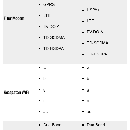
GPRS
HSPA+
LTE
Fitur Modem
LTE
EV-DO A
EV-DO A
TD-SCDMA
TD-SCDMA
TD-HSDPA
TD-HSDPA
a
a
b
b
g
g
Kecepatan WiFi
n
n
ac
ac
Dua Band
Dua Band