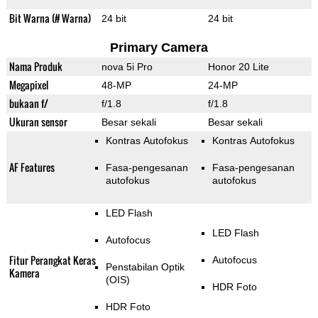
Bit Warna (# Warna)
24 bit
24 bit
Primary Camera
Nama Produk
nova 5i Pro
Honor 20 Lite
Megapixel
48-MP
24-MP
bukaan f/
f/1.8
f/1.8
Ukuran sensor
Besar sekali
Besar sekali
Kontras Autofokus
Kontras Autofokus
AF Features
Fasa-pengesanan
Fasa-pengesanan
autofokus
autofokus
LED Flash
LED Flash
Autofocus
Fitur Perangkat Keras
Autofocus
Penstabilan Optik
Kamera
(OIS)
HDR Foto
HDR Foto