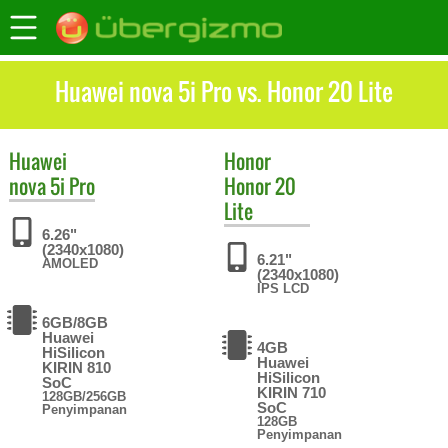
Huawei nova 5i Pro vs. Honor 20 Lite
Huawei
Honor
nova 5i Pro
Honor 20
Lite
6.26"
(2340x1080)
6.21"
AMOLED
(2340x1080)
IPS LCD
6GB/8GB
Huawei
4GB
HiSilicon
Huawei
KIRIN 810
HiSilicon
SoC
KIRIN 710
128GB/256GB
SoC
Penyimpanan
128GB
Penyimpanan