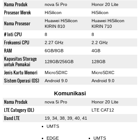
Nama Produk
nova 5i Pro
Honor 20 Lite
Prosesor Merek
HiSilicon
HiSilicon
Huawei HiSilicon
Huawei HiSilicon
Nama Prosesor
KIRIN 810
KIRIN 710
# Inti CPU
8
8
Frekuensi CPU
2.27 GHz
2.2 GHz
RAM
6GB/8GB
4GB
Kapasitas Storage
128GB/256GB
128GB
untuk Pemakai
Jenis Kartu Memori
MicroSDXC
MicroSDXC
Sistem Operasi (OS)
Android 9.0
Android 9.0
Komunikasi
Nama Produk
nova 5i Pro
Honor 20 Lite
LTE Category (DL)
LTE CAT12
Band LTE
19, 34, 38, 39, 40, 41
UMTS
EDGE
UMTS