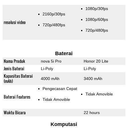
1080p/30fps
2160p/30fps
1080p/60fps
resolusi video
720p/480fps
720p/480fps
Baterai
Nama Produk
nova 5i Pro
Honor 20 Lite
Jenis Baterai
Li-Poly
Li-Poly
Kapasitas Baterai
4000 mAh
3400 mAh
(mAh)
Pengecasan Cepat
Tidak Amovible
Baterai Features
Tidak Amovible
Waktu Bicara
22 hours
Komputasi