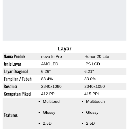
Layar
Nama Produk
nova 5i Pro
Honor 20 Lite
Jenis Layar
AMOLED
IPS LCD
Layar Diagonal
6.26"
6.21"
Tampilan / Tubuh
83.4%
83.0%
Resolusi
2340x1080
2340x1080
Kerapatan Piksel
412 PPI
415 PPI
Multitouch
Multitouch
Glossy
Glossy
Features
2.5D
2.5D