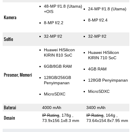
48-MP f/1.8
(Utama)
24-MP f/1.8
(Utama)
+OIS
Kamera
8-MP f/2.4
8-MP f/2.2
32-MP f/2
32-MP f/2
Selfie
Huawei HiSilicon
Huawei HiSilicon
KIRIN 810 SoC
KIRIN 710 SoC
6GB/8GB RAM
4GB RAM
Prosesor, Memori
128GB/256GB
128GB Penyimpanan
Penyimpanan
MicroSDXC
MicroSDXC
Baterai
4000 mAh
3400 mAh
IP Rating
, 178g
,
IP Rating
, 164g
,
Desain
73.9x156.1x8.3 mm
73.64x154.8x7.95 mm