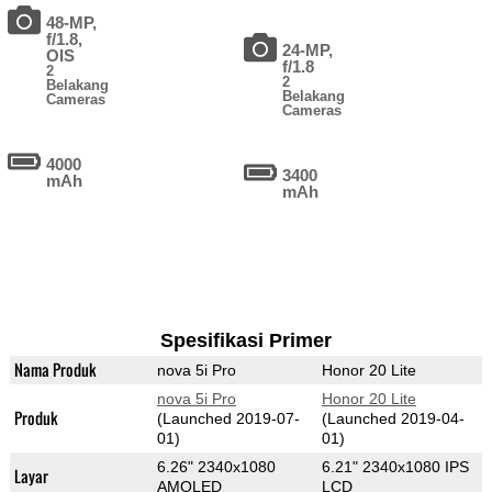
48-MP,
f/1.8,
24-MP,
OIS
f/1.8
2
2
Belakang
Belakang
Cameras
Cameras
4000
3400
mAh
mAh
Spesifikasi Primer
Nama Produk
nova 5i Pro
Honor 20 Lite
nova 5i Pro
Honor 20 Lite
Produk
(Launched 2019-07-
(Launched 2019-04-
01)
01)
6.26" 2340x1080
6.21" 2340x1080 IPS
Layar
AMOLED
LCD