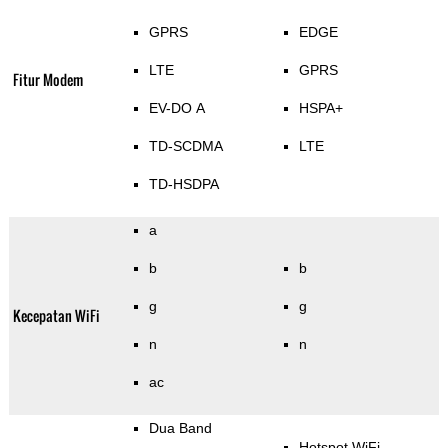
GPRS
EDGE
LTE
GPRS
Fitur Modem
EV-DO A
HSPA+
TD-SCDMA
LTE
TD-HSDPA
a
b
b
g
g
Kecepatan WiFi
n
n
ac
Dua Band
Hotspot WiFi