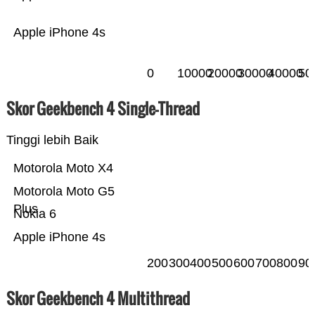
Apple iPhone 4s
0
10000
20000
30000
40000
50
Skor Geekbench 4 Single-Thread
Tinggi lebih Baik
Motorola Moto X4
Motorola Moto G5
Plus
Nokia 6
Apple iPhone 4s
200
300
400
500
600
700
800
90
Skor Geekbench 4 Multithread