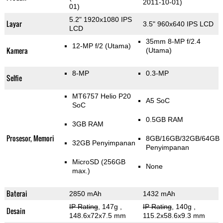
2011-10-01)
01)
5.2" 1920x1080 IPS
Layar
3.5" 960x640 IPS LCD
LCD
35mm 8-MP f/2.4
12-MP f/2
(Utama)
Kamera
(Utama)
8-MP
0.3-MP
Selfie
MT6757 Helio P20
A5 SoC
SoC
0.5GB RAM
3GB RAM
Prosesor, Memori
8GB/16GB/32GB/64GB
32GB Penyimpanan
Penyimpanan
MicroSD (256GB
None
max.)
Baterai
2850 mAh
1432 mAh
IP Rating
, 147g
,
IP Rating
, 140g
,
Desain
148.6x72x7.5 mm
115.2x58.6x9.3 mm