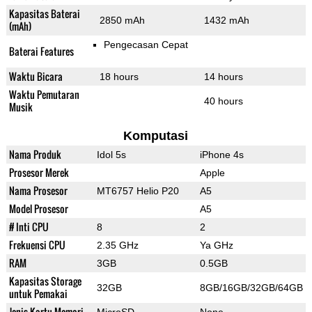
Kapasitas Baterai
2850 mAh
1432 mAh
(mAh)
Pengecasan Cepat
Baterai Features
Waktu Bicara
18 hours
14 hours
Waktu Pemutaran
40 hours
Musik
Komputasi
Nama Produk
Idol 5s
iPhone 4s
Prosesor Merek
Apple
Nama Prosesor
MT6757 Helio P20
A5
Model Prosesor
A5
# Inti CPU
8
2
Frekuensi CPU
2.35 GHz
Ya GHz
RAM
3GB
0.5GB
Kapasitas Storage
32GB
8GB/16GB/32GB/64GB
untuk Pemakai
Jenis Kartu Memori