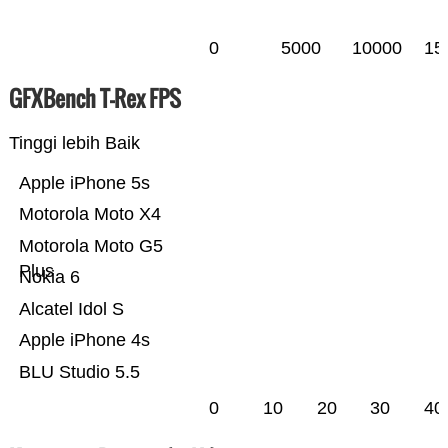
0
5000
10000
15
GFXBench T-Rex FPS
Tinggi lebih Baik
Apple iPhone 5s
Motorola Moto X4
Motorola Moto G5
Plus
Nokia 6
Alcatel Idol S
Apple iPhone 4s
BLU Studio 5.5
0
10
20
30
40