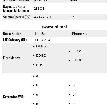
MicroSD
None
Kapasitas Kartu
256GB
Memori Maksimum
Sistem Operasi (OS)
Android 7.1
iOS 5
Komunikasi
Nama Produk
Idol 5s
iPhone 4s
LTE Category (DL)
LTE CAT4
GPRS
GPRS
EDGE
Fitur Modem
EDGE
LTE
a
b
b
g
g
Kecepatan WiFi
n
n