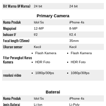
Bit Warna (# Warna)
24 bit
24 bit
Primary Camera
Nama Produk
Idol 5s
iPhone 4s
Megapixel
12-MP
8-MP
bukaan f/
f/2
f/2.4
Focal length (35mm)
35mm
Ukuran sensor
Kecil
Kecil
Flash Kamera
Flash Kamera
Fitur Perangkat Keras
Kamera
HDR Foto
HDR Foto
1080p/30fps
1080p/30fps
resolusi video
Baterai
Nama Produk
Idol 5s
iPhone 4s
Jenis Baterai
Li-Ion
Li-Poly