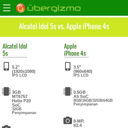
Alcatel Idol 5s vs. Apple iPhone 4s
Alcatel
Idol
Apple
5s
iPhone 4s
5.2"
3.5"
(1920x1080)
(960x640)
IPS LCD
IPS LCD
3GB
0.5GB
MT6757
A5 SoC
Helio P20
8GB/16GB/32GB/64GB
Penyimpanan
SoC
32GB
Penyimpanan
8-MP,
f/2.4