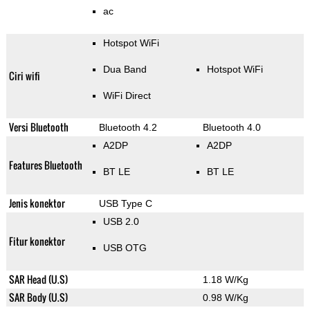
ac
Hotspot WiFi
Dua Band
Hotspot WiFi
Ciri wifi
WiFi Direct
Versi Bluetooth
Bluetooth 4.2
Bluetooth 4.0
A2DP
A2DP
Features Bluetooth
BT LE
BT LE
Jenis konektor
USB Type C
USB 2.0
Fitur konektor
USB OTG
SAR Head (U.S)
1.18 W/Kg
SAR Body (U.S)
0.98 W/Kg