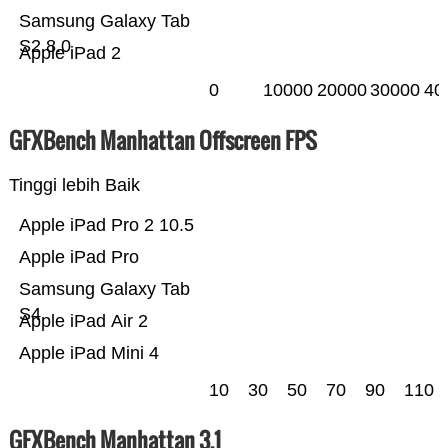
Samsung Galaxy Tab
S2 8.0
Apple iPad 2
0
10000
20000
30000
40
GFXBench Manhattan Offscreen FPS
Tinggi lebih Baik
Apple iPad Pro 2 10.5
Apple iPad Pro
Samsung Galaxy Tab
S4
Apple iPad Air 2
Apple iPad Mini 4
10
30
50
70
90
110
GFXBench Manhattan 3.1