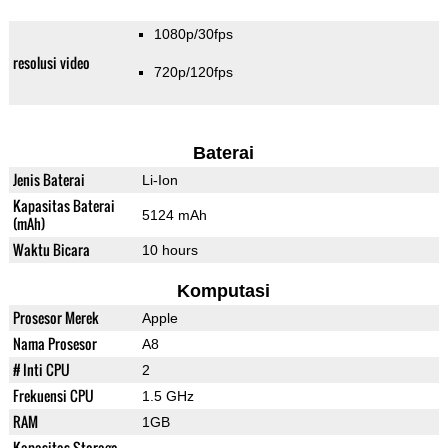
1080p/30fps
resolusi video
720p/120fps
Baterai
Jenis Baterai
Li-Ion
Kapasitas Baterai
5124 mAh
(mAh)
Waktu Bicara
10 hours
Komputasi
Prosesor Merek
Apple
Nama Prosesor
A8
# Inti CPU
2
Frekuensi CPU
1.5 GHz
RAM
1GB
Kapasitas Storage