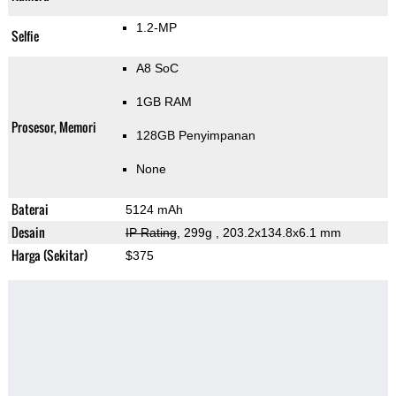
1.2-MP
Selfie
A8 SoC
1GB RAM
Prosesor, Memori
128GB Penyimpanan
None
Baterai
5124 mAh
Desain
IP Rating
, 299g
, 203.2x134.8x6.1 mm
Harga (Sekitar)
$375