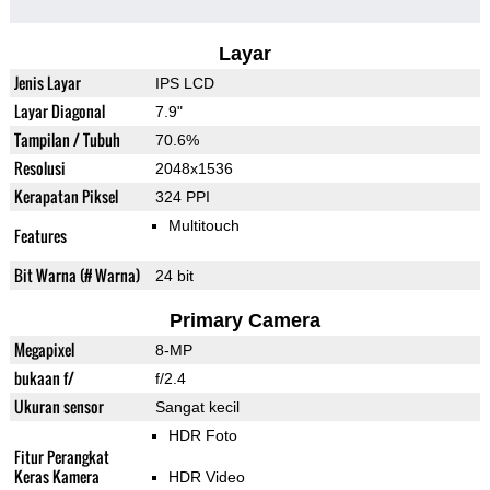
Layar
Jenis Layar
IPS LCD
Layar Diagonal
7.9"
Tampilan / Tubuh
70.6%
Resolusi
2048x1536
Kerapatan Piksel
324 PPI
Multitouch
Features
Bit Warna (# Warna)
24 bit
Primary Camera
Megapixel
8-MP
bukaan f/
f/2.4
Ukuran sensor
Sangat kecil
HDR Foto
Fitur Perangkat
Keras Kamera
HDR Video