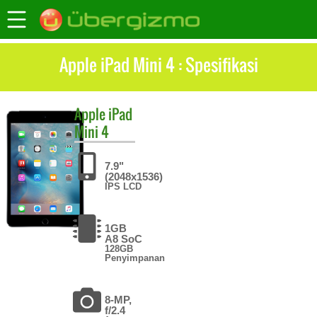
Apple iPad Mini 4 : Spesifikasi
Apple
iPad
Mini 4
7.9"
(2048x1536)
IPS LCD
1GB
A8 SoC
128GB
Penyimpanan
8-MP,
f/2.4