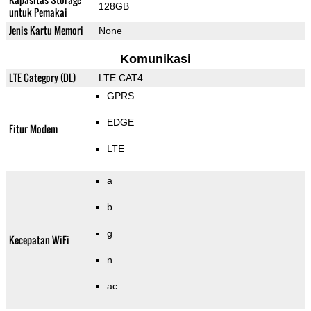
128GB
untuk Pemakai
Jenis Kartu Memori
None
Komunikasi
LTE Category (DL)
LTE CAT4
GPRS
EDGE
Fitur Modem
LTE
a
b
g
Kecepatan WiFi
n
ac