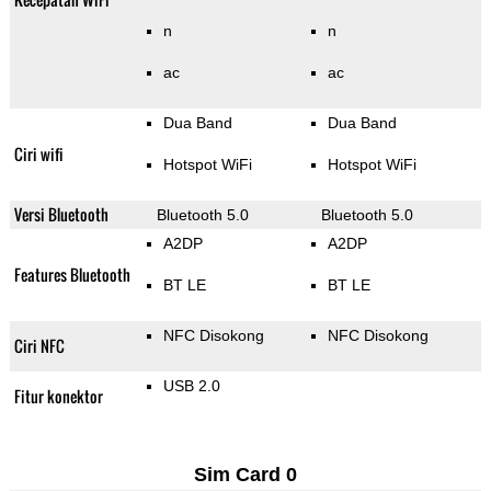
n
n
ac
ac
Dua Band
Dua Band
Ciri wifi
Hotspot WiFi
Hotspot WiFi
Versi Bluetooth
Bluetooth 5.0
Bluetooth 5.0
A2DP
A2DP
Features Bluetooth
BT LE
BT LE
NFC Disokong
NFC Disokong
Ciri NFC
USB 2.0
Fitur konektor
Sim Card 0