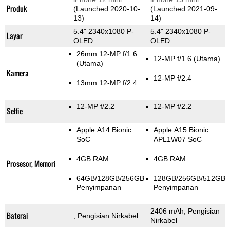
Produk
(Launched 2020-10-
(Launched 2021-09-
13)
14)
5.4" 2340x1080 P-
5.4" 2340x1080 P-
Layar
OLED
OLED
26mm 12-MP f/1.6
12-MP f/1.6
(Utama)
(Utama)
Kamera
12-MP f/2.4
13mm 12-MP f/2.4
12-MP f/2.2
12-MP f/2.2
Selfie
Apple A14 Bionic
Apple A15 Bionic
SoC
APL1W07 SoC
4GB RAM
4GB RAM
Prosesor, Memori
64GB/128GB/256GB
128GB/256GB/512GB
Penyimpanan
Penyimpanan
2406 mAh, Pengisian
Baterai
, Pengisian Nirkabel
Nirkabel