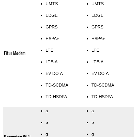
UMTS
UMTS
EDGE
EDGE
GPRS
GPRS
HSPA+
HSPA+
LTE
LTE
Fitur Modem
LTE-A
LTE-A
EV-DO A
EV-DO A
TD-SCDMA
TD-SCDMA
TD-HSDPA
TD-HSDPA
a
a
b
b
g
g
Kecepatan WiFi