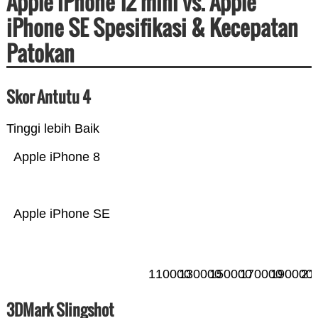
Apple iPhone 12 mini vs. Apple
iPhone SE Spesifikasi & Kecepatan
Patokan
Skor Antutu 4
Tinggi lebih Baik
Apple iPhone 8
Apple iPhone SE
110000
130000
150000
170000
190000
21
3DMark Slingshot