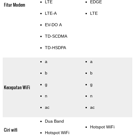
LTE
EDGE
Fitur Modem
LTE-A
LTE
EV-DO A
TD-SCDMA
TD-HSDPA
a
a
b
b
g
g
Kecepatan WiFi
n
n
ac
ac
Dua Band
Hotspot WiFi
Ciri wifi
Hotspot WiFi