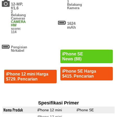
1
12-MP,
Belakang
f/1.6
Kamera
2
Belakang
Cameras
CAMERA
1624
HW
mAh
score:
114
Pengisian
Nirkabel
iPhone SE
News (88)
iPhone SE Harga
iPhone 12 mini Harga
$415. Pencarian
$729. Pencarian
Spesifikasi Primer
Nama Produk
iPhone 12 mini
iPhone SE
iPhone 12 mini