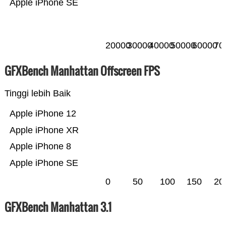
Apple iPhone SE
20000
30000
40000
50000
60000
70
GFXBench Manhattan Offscreen FPS
Tinggi lebih Baik
Apple iPhone 12
Apple iPhone XR
Apple iPhone 8
Apple iPhone SE
0
50
100
150
20
GFXBench Manhattan 3.1