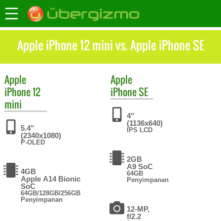
Apple iPhone 12 mini vs. Apple iPhone SE
Apple
Apple
iPhone 12
iPhone SE
mini
4"
(1136x640)
5.4"
IPS LCD
(2340x1080)
P-OLED
2GB
A9 SoC
4GB
64GB
Apple A14 Bionic
Penyimpanan
SoC
64GB/128GB/256GB
Penyimpanan
12-MP,
f/2.2