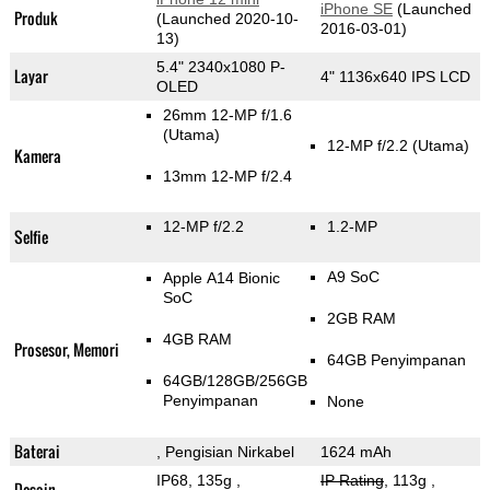
iPhone SE
(Launched
Produk
(Launched 2020-10-
2016-03-01)
13)
5.4" 2340x1080 P-
Layar
4" 1136x640 IPS LCD
OLED
26mm 12-MP f/1.6
(Utama)
12-MP f/2.2
(Utama)
Kamera
13mm 12-MP f/2.4
12-MP f/2.2
1.2-MP
Selfie
A9 SoC
Apple A14 Bionic
SoC
2GB RAM
4GB RAM
Prosesor, Memori
64GB Penyimpanan
64GB/128GB/256GB
Penyimpanan
None
Baterai
, Pengisian Nirkabel
1624 mAh
IP68, 135g
,
IP Rating
, 113g
,
Desain