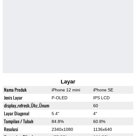
Layar
Nama Produk
iPhone 12 mini
iPhone SE
Jenis Layar
P-OLED
IPS LCD
display_refresh_Ühz_Ünum
60
Layar Diagonal
5.4"
4"
Tampilan / Tubuh
84.8%
60.8%
Resolusi
2340x1080
1136x640