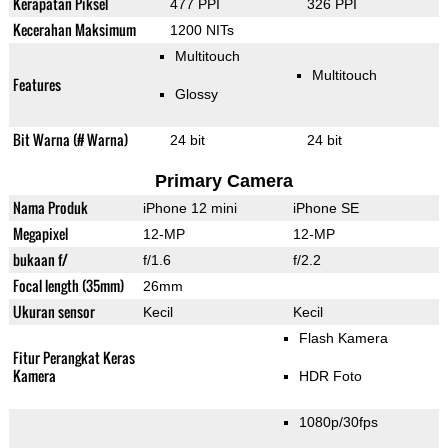
Kerapatan Piksel
477 PPI
326 PPI
Kecerahan Maksimum
1200 NITs
Multitouch
Multitouch
Features
Glossy
Bit Warna (# Warna)
24 bit
24 bit
Primary Camera
Nama Produk
iPhone 12 mini
iPhone SE
Megapixel
12-MP
12-MP
bukaan f/
f/1.6
f/2.2
Focal length (35mm)
26mm
Ukuran sensor
Kecil
Kecil
Flash Kamera
Fitur Perangkat Keras
Kamera
HDR Foto
1080p/30fps