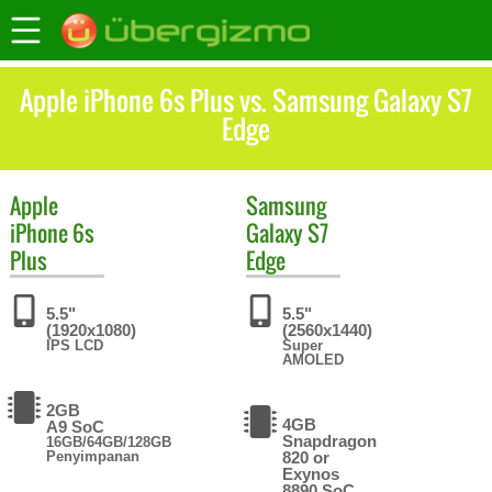
Apple iPhone 6s Plus vs. Samsung Galaxy S7
Edge
Apple
Samsung
iPhone 6s
Galaxy S7
Plus
Edge
5.5"
5.5"
(1920x1080)
(2560x1440)
IPS LCD
Super
AMOLED
2GB
4GB
A9 SoC
Snapdragon
16GB/64GB/128GB
Penyimpanan
820 or
Exynos
8890 SoC