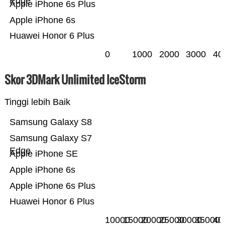
Edge
Apple iPhone 6s Plus
Apple iPhone 6s
Huawei Honor 6 Plus
0
1000
2000
3000
40
Skor 3DMark Unlimited IceStorm
Tinggi lebih Baik
Samsung Galaxy S8
Samsung Galaxy S7
Edge
Apple iPhone SE
Apple iPhone 6s
Apple iPhone 6s Plus
Huawei Honor 6 Plus
10000
15000
20000
25000
30000
35000
40