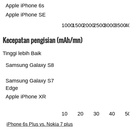
Apple iPhone 6s
Apple iPhone SE
1000
1500
2000
2500
3000
3500
40
Kecepatan pengisian (mAh/mn)
Tinggi lebih Baik
Samsung Galaxy S8
Samsung Galaxy S7
Edge
Apple iPhone XR
10
20
30
40
50
iPhone 6s Plus vs. Nokia 7 plus