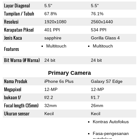
Layar Diagonal
5.5"
5.5"
Tampilan / Tubuh
67.8%
76.1%
Resolusi
1920x1080
2560x1440
Kerapatan Piksel
401 PPI
534 PPI
Jenis Kaca
sapphire
Gorilla Glass 4
Multitouch
Multitouch
Features
Bit Warna (# Warna)
24 bit
24 bit
Primary Camera
Nama Produk
iPhone 6s Plus
Galaxy S7 Edge
Megapixel
12-MP
12-MP
bukaan f/
f/2.2
f/1.7
Focal length (35mm)
32mm
26mm
Ukuran sensor
Kecil
Kecil
Kontras Autofokus
Fasa-pengesanan