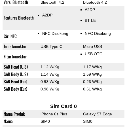
Versi Bluetooth
Bluetooth 4.2
Bluetooth 4.2
A2DP
A2DP
Features Bluetooth
BT LE
NFC Disokong
NFC Disokong
Ciri NFC
Jenis konektor
USB Type C
Micro USB
USB OTG
Fitur konektor
SAR Head (U.S)
1.12 W/Kg
1.17 W/Kg
SAR Body (U.S)
1.14 W/Kg
1.59 W/Kg
SAR Head (Eur)
0.93 W/Kg
0.26 W/Kg
SAR Body (Eur)
0.98 W/Kg
0.51 W/Kg
Sim Card 0
Nama Produk
iPhone 6s Plus
Galaxy S7 Edge
Nama
SIM0
SIM0