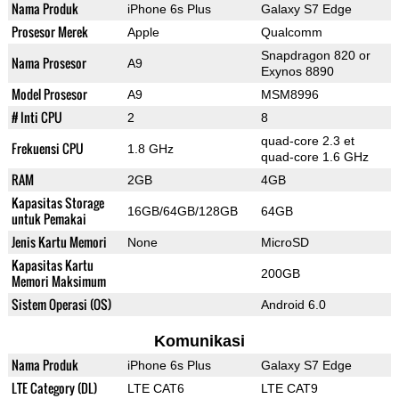
Nama Produk
iPhone 6s Plus
Galaxy S7 Edge
Prosesor Merek
Apple
Qualcomm
Snapdragon 820 or
Nama Prosesor
A9
Exynos 8890
Model Prosesor
A9
MSM8996
# Inti CPU
2
8
quad-core 2.3 et
Frekuensi CPU
1.8 GHz
quad-core 1.6 GHz
RAM
2GB
4GB
Kapasitas Storage
16GB/64GB/128GB
64GB
untuk Pemakai
Jenis Kartu Memori
None
MicroSD
Kapasitas Kartu
200GB
Memori Maksimum
Sistem Operasi (OS)
Android 6.0
Komunikasi
Nama Produk
iPhone 6s Plus
Galaxy S7 Edge
LTE Category (DL)
LTE CAT6
LTE CAT9