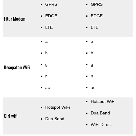
GPRS
GPRS
EDGE
EDGE
Fitur Modem
LTE
LTE
a
a
b
b
g
g
Kecepatan WiFi
n
n
ac
ac
Hotspot WiFi
Hotspot WiFi
Dua Band
Ciri wifi
Dua Band
WiFi Direct