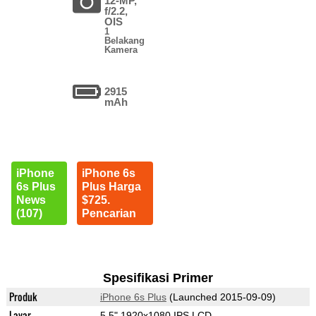
12-MP,
f/2.2,
OIS
1
Belakang
Kamera
2915
mAh
iPhone
iPhone 6s
6s Plus
Plus Harga
News
$725.
(107)
Pencarian
Spesifikasi Primer
Produk
iPhone 6s Plus
(Launched 2015-09-09)
Layar
5.5" 1920x1080 IPS LCD