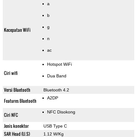
a
b
g
Kecepatan WiFi
n
ac
Hotspot WiFi
Ciri wifi
Dua Band
Versi Bluetooth
Bluetooth 4.2
A2DP
Features Bluetooth
NFC Disokong
Ciri NFC
Jenis konektor
USB Type C
SAR Head (U.S)
1.12 W/Kg