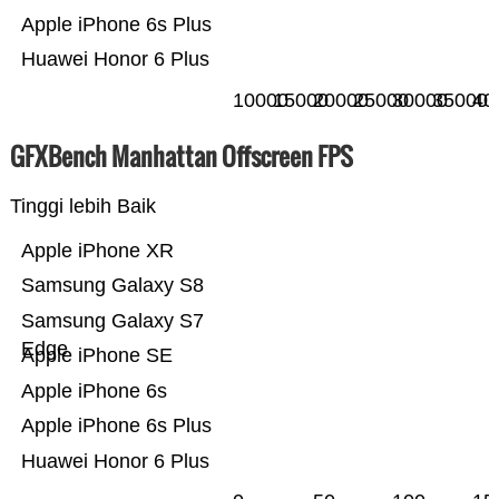
Apple iPhone 6s Plus
Huawei Honor 6 Plus
10000
15000
20000
25000
30000
35000
40
GFXBench Manhattan Offscreen FPS
Tinggi lebih Baik
Apple iPhone XR
Samsung Galaxy S8
Samsung Galaxy S7
Edge
Apple iPhone SE
Apple iPhone 6s
Apple iPhone 6s Plus
Huawei Honor 6 Plus