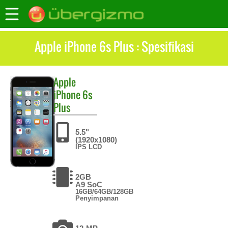
Apple iPhone 6s Plus : Spesifikasi
Apple
iPhone 6s
Plus
5.5"
(1920x1080)
IPS LCD
2GB
A9 SoC
16GB/64GB/128GB
Penyimpanan