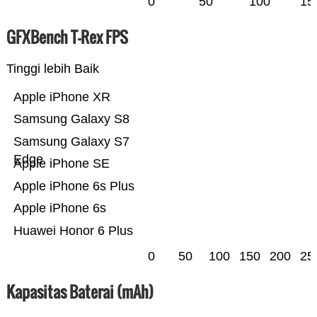
0
50
100
15
GFXBench T-Rex FPS
Tinggi lebih Baik
Apple iPhone XR
Samsung Galaxy S8
Samsung Galaxy S7
Edge
Apple iPhone SE
Apple iPhone 6s Plus
Apple iPhone 6s
Huawei Honor 6 Plus
0
50
100
150
200
25
Kapasitas Baterai (mAh)