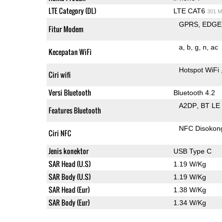
LTE Category (DL)
LTE CAT6
301 M
GPRS
EDGE
Fitur Modem
a
b
g
n
ac
Kecepatan WiFi
Hotspot WiFi
Ciri wifi
Versi Bluetooth
Bluetooth 4.2
A2DP
BT LE
Features Bluetooth
NFC Disokon
Ciri NFC
Jenis konektor
USB Type C
SAR Head (U.S)
1.19 W/Kg
SAR Body (U.S)
1.19 W/Kg
SAR Head (Eur)
1.38 W/Kg
SAR Body (Eur)
1.34 W/Kg