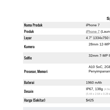
S
Nama Produk
iPhone 7
Produk
iPhone 7
(Laun
Layar
4.7" 1334x750
28mm 12-MP 
Kamera
32mm 7-MP f
Selfie
A10 SoC
2G
Prosesor, Memori
Penyimpana
Baterai
1960 mAh
IP67, 138g
(4.9o
Desain
(5.44 x 2.64 x 0.28 
Harga (Sekitar)
$425