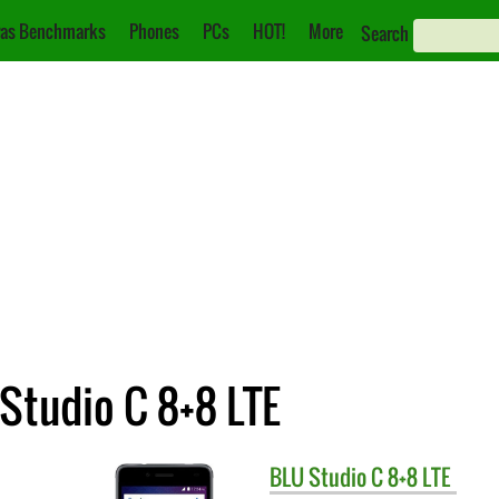
as Benchmarks
Phones
PCs
HOT!
More
Search
 Studio C 8+8 LTE
BLU
Studio C 8+8 LTE