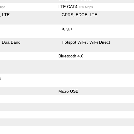
LTE CAT4
bps
150 Mbps
LTE
GPRS
EDGE
LTE
b
g
n
Dua Band
Hotspot WiFi
WiFi Direct
Bluetooth 4.0
g
Micro USB