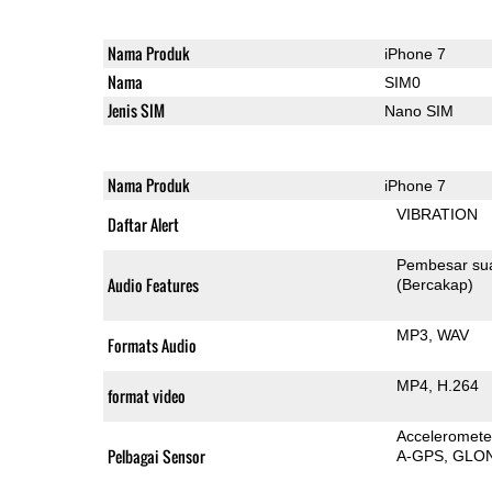
Nama Produk
iPhone 7
Nama
SIM0
Jenis SIM
Nano SIM
Nama Produk
iPhone 7
VIBRATION
Daftar Alert
Pembesar su
Audio Features
(Bercakap)
MP3
WAV
Formats Audio
MP4
H.264
format video
Acceleromete
Pelbagai Sensor
A-GPS
GLO