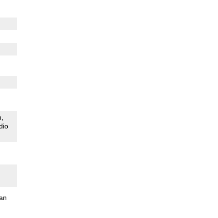
m
dio
an