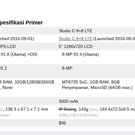
pesifikasi Primer
Studio C 8+8 LTE
ched 2016-09-01)
Studio C 8+8 LTE
(Launched 2016-08-0
 IPS LCD
5" 1280x720 LCD
f/1.8
(Utama)
+OIS
8-MP f/2.4
(Utama)
/2.2
8-MP
B RAM
32GB/128GB/256GB
MT6735 SoC
1GB RAM
8GB
n
None
Penyimpanan
MicroSD (64GB max.)
3000 mAh
, 138.3 x 67.1 x 7.1 mm
IP Rating
, 143g
, 144.4x72.5x8.5 
z)
(5oz)
inches)
(5.69 x 2.85 x 0.33 inches)
$95