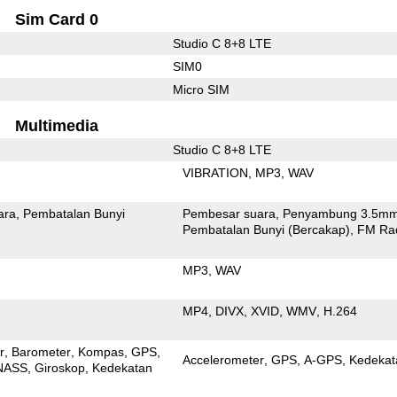
Sim Card 0
Studio C 8+8 LTE
SIM0
Micro SIM
Multimedia
Studio C 8+8 LTE
VIBRATION
MP3
WAV
ara
Pembatalan Bunyi
Pembesar suara
Penyambung 3.5m
Pembatalan Bunyi (Bercakap)
FM Ra
MP3
WAV
MP4
DIVX
XVID
WMV
H.264
r
Barometer
Kompas
GPS
Accelerometer
GPS
A-GPS
Kedekat
NASS
Giroskop
Kedekatan