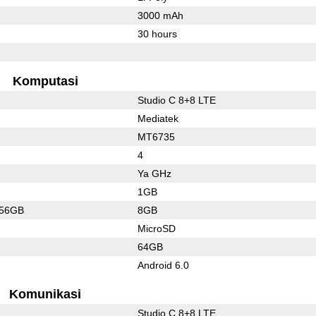
3000 mAh
30 hours
Komputasi
Studio C 8+8 LTE
Mediatek
MT6735
4
Ya GHz
1GB
256GB
8GB
MicroSD
64GB
Android 6.0
Komunikasi
Studio C 8+8 LTE