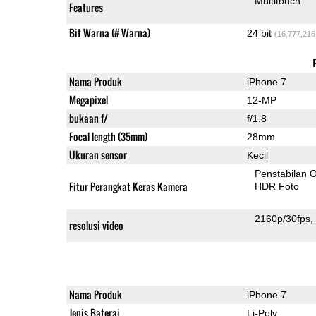
Multitouch
Features
Bit Warna (# Warna)
24 bit
(16,777,216
Nama Produk
iPhone 7
Megapixel
12-MP
bukaan f/
f/1.8
Focal length (35mm)
28mm
Ukuran sensor
Kecil
Penstabilan O
Fitur Perangkat Keras Kamera
HDR Foto
2160p/30fps
resolusi video
Nama Produk
iPhone 7
Jenis Baterai
Li-Poly