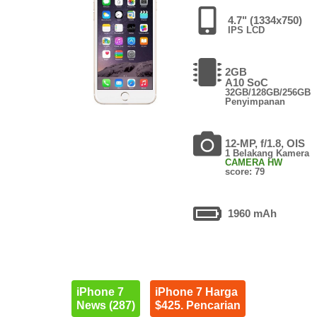
4.7" (1334x750)
IPS LCD
2GB
A10 SoC
32GB/128GB/256GB
Penyimpanan
12-MP, f/1.8, OIS
1 Belakang Kamera
CAMERA HW
score: 79
1960 mAh
iPhone 7
iPhone 7 Harga
News (287)
$425. Pencarian