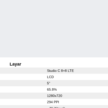
Layar
Studio C 8+8 LTE
LCD
5"
65.8%
1280x720
294 PPI