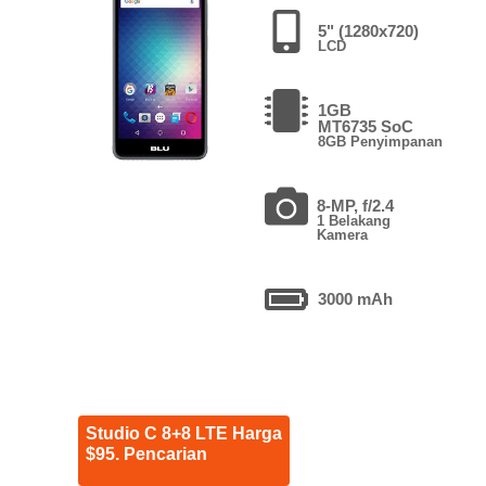
5" (1280x720)
LCD
1GB
MT6735 SoC
8GB Penyimpanan
8-MP, f/2.4
1 Belakang
Kamera
3000 mAh
Studio C 8+8 LTE Harga
$95. Pencarian