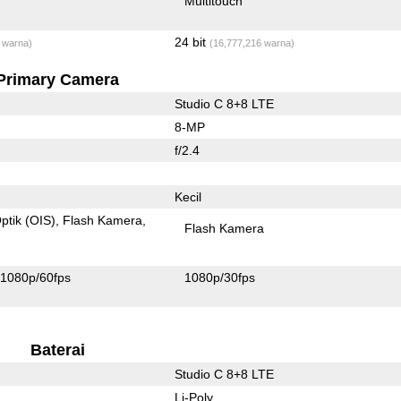
Multitouch
24 bit
 warna)
(16,777,216 warna)
Primary Camera
Studio C 8+8 LTE
8-MP
f/2.4
Kecil
ptik (OIS)
Flash Kamera
Flash Kamera
1080p/60fps
1080p/30fps
Baterai
Studio C 8+8 LTE
Li-Poly