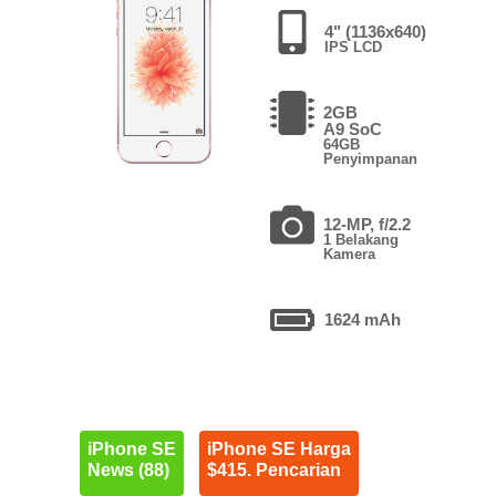
4" (1136x640)
IPS LCD
2GB
A9 SoC
64GB
Penyimpanan
12-MP, f/2.2
1 Belakang
Kamera
1624 mAh
iPhone SE
iPhone SE Harga
News (88)
$415. Pencarian