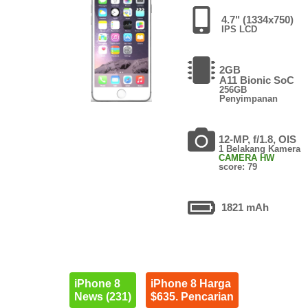
4.7" (1334x750)
IPS LCD
2GB
A11 Bionic SoC
256GB
Penyimpanan
12-MP, f/1.8, OIS
1 Belakang Kamera
CAMERA HW
score: 79
1821 mAh
iPhone 8
iPhone 8 Harga
News (231)
$635. Pencarian