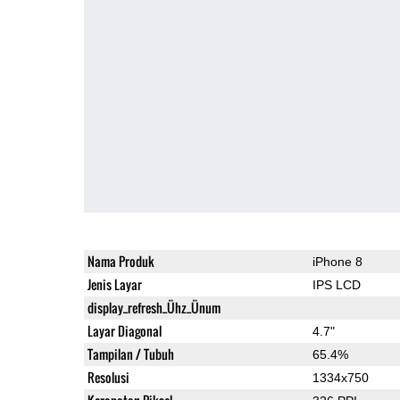
Nama Produk
iPhone 8
Jenis Layar
IPS LCD
display_refresh_Ühz_Ünum
Layar Diagonal
4.7"
Tampilan / Tubuh
65.4%
Resolusi
1334x750