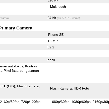
326 PPI
Multitouch
24 bit
 warna)
(16,777,216 warna)
Primary Camera
iPhone SE
12-MP
f/2.2
Kecil
anan autofokus
Kontras
xel fasa-pengesanan
ptik (OIS)
Flash Kamera
Flash Kamera
HDR Foto
2160p/30fps
720p/120fps
1080p/30fps
1080p/60fps
2160p/30f