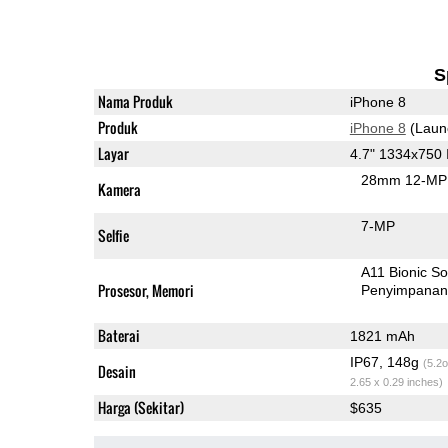
S
Nama Produk
iPhone 8
Produk
iPhone 8
(Laun
Layar
4.7" 1334x750
28mm 12-MP 
Kamera
7-MP
Selfie
A11 Bionic S
Prosesor, Memori
Penyimpana
Baterai
1821 mAh
IP67, 148g
(5.2o
Desain
2.65 x 0.29 inches)
Harga (Sekitar)
$635