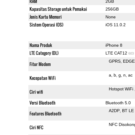
RAM
2GB
Kapasitas Storage untuk Pemakai
256GB
Jenis Kartu Memori
None
Sistem Operasi (OS)
iOS 11.0.2
Nama Produk
iPhone 8
LTE Category (DL)
LTE CAT12
603
GPRS
EDGE
Fitur Modem
a
b
g
n
ac
Kecepatan WiFi
Hotspot WiFi
Ciri wifi
Versi Bluetooth
Bluetooth 5.0
A2DP
BT LE
Features Bluetooth
NFC Disokon
Ciri NFC