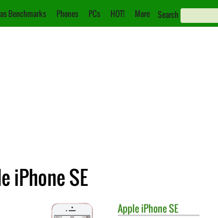
as Benchmarks
Phones
PCs
HOT!
More
Search
le iPhone SE
Apple
iPhone SE