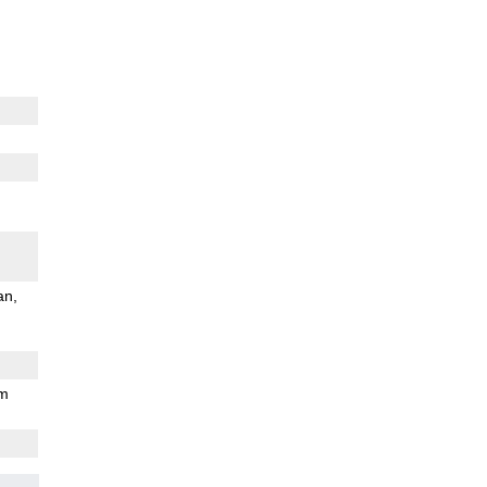
an
mm