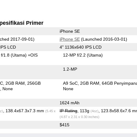
pesifikasi Primer
iPhone SE
ched 2017-09-01)
iPhone SE
(Launched 2016-03-01)
 IPS LCD
4" 1136x640 IPS LCD
f/1.8
(Utama)
+OIS
12-MP f/2.2
(Utama)
1.2-MP
oC
2GB RAM
256GB
A9 SoC
2GB RAM
64GB Penyimpan
n
None
None
1624 mAh
, 138.4x67.3x7.3 mm
IP Rating
, 113g
, 123.8x58.6x7.6 
z)
(5.45 x
(4oz)
(4.87 x 2.31 x 0.30 inches)
$415