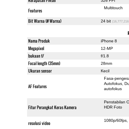
Kerapatan Piksel
326 PPI
Multitouch
Features
Bit Warna (# Warna)
24 bit
(16,777,216
Nama Produk
iPhone 8
Megapixel
12-MP
bukaan f/
f/1.8
Focal length (35mm)
28mm
Ukuran sensor
Kecil
Fasa-penges
Autofokus
Dua-Pi
AF Features
autofokus
Penstabilan O
Fitur Perangkat Keras Kamera
HDR Foto
1080p/60fps
resolusi video