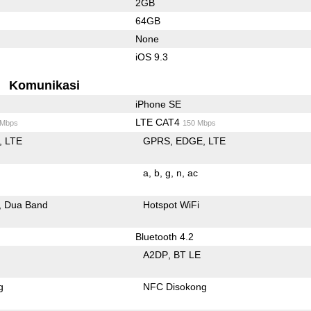
2GB
64GB
None
iOS 9.3
Komunikasi
iPhone SE
LTE CAT4
 Mbps
150 Mbps
LTE
GPRS
EDGE
LTE
a
b
g
n
ac
Dua Band
Hotspot WiFi
Bluetooth 4.2
A2DP
BT LE
g
NFC Disokong