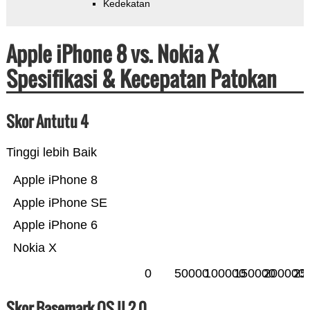
Kedekatan
Apple iPhone 8 vs. Nokia X
Spesifikasi & Kecepatan Patokan
Skor Antutu 4
Tinggi lebih Baik
Apple iPhone 8
Apple iPhone SE
Apple iPhone 6
Nokia X
0
50000
100000
150000
200000
25
Skor Basemark OS II 2.0