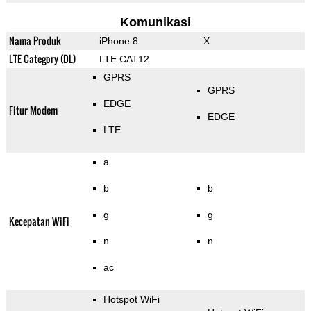
Komunikasi
Nama Produk
iPhone 8
X
LTE Category (DL)
LTE CAT12
GPRS
GPRS
EDGE
Fitur Modem
EDGE
LTE
a
b
b
g
g
Kecepatan WiFi
n
n
ac
Hotspot WiFi