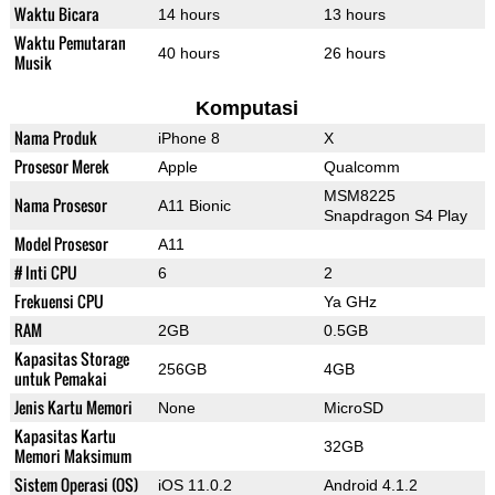
Waktu Bicara
14 hours
13 hours
Waktu Pemutaran
40 hours
26 hours
Musik
Komputasi
Nama Produk
iPhone 8
X
Prosesor Merek
Apple
Qualcomm
MSM8225
Nama Prosesor
A11 Bionic
Snapdragon S4 Play
Model Prosesor
A11
# Inti CPU
6
2
Frekuensi CPU
Ya GHz
RAM
2GB
0.5GB
Kapasitas Storage
256GB
4GB
untuk Pemakai
Jenis Kartu Memori
None
MicroSD
Kapasitas Kartu
32GB
Memori Maksimum
Sistem Operasi (OS)
iOS 11.0.2
Android 4.1.2