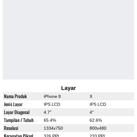
Layar
Nama Produk
iPhone 8
X
Jenis Layar
IPS LCD
IPS LCD
Layar Diagonal
4.7"
4"
Tampilan / Tubuh
65.4%
62.6%
Resolusi
1334x750
800x480
Kerapatan Piksel
326 PPI
233 PPI