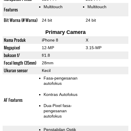
Multitouch
Multitouch
Features
Bit Warna (# Warna)
24 bit
24 bit
Primary Camera
Nama Produk
iPhone 8
X
Megapixel
12-MP
3.15-MP
bukaan f/
f/1.8
Focal length (35mm)
28mm
Ukuran sensor
Kecil
Fasa-pengesanan
autofokus
Kontras Autofokus
AF Features
Dua-Pixel fasa-
pengesanan
autofokus
Penstabilan Optik