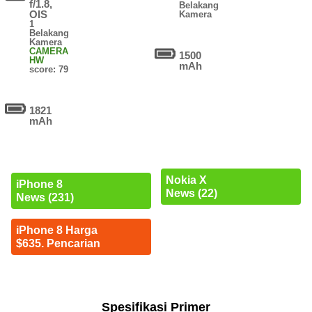
f/1.8,
Belakang
OIS
Kamera
1
Belakang
Kamera
CAMERA
1500
HW
mAh
score: 79
1821
mAh
Nokia X
iPhone 8
News (22)
News (231)
iPhone 8 Harga
$635. Pencarian
Spesifikasi Primer