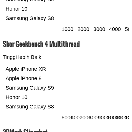
Honor 10
Samsung Galaxy S8
1000
2000
3000
4000
50
Skor Geekbench 4 Multithread
Tinggi lebih Baik
Apple iPhone XR
Apple iPhone 8
Samsung Galaxy S9
Honor 10
Samsung Galaxy S8
5000
6000
7000
8000
9000
10000
11000
12