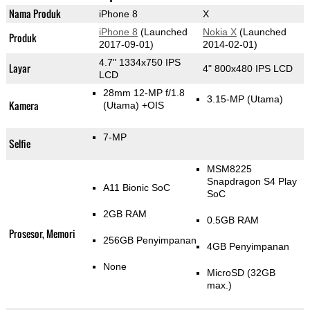
Nama Produk
iPhone 8
X
iPhone 8
(Launched
Nokia X
(Launched
Produk
2017-09-01)
2014-02-01)
4.7" 1334x750 IPS
Layar
4" 800x480 IPS LCD
LCD
28mm 12-MP f/1.8
3.15-MP
(Utama)
Kamera
(Utama)
+OIS
7-MP
Selfie
MSM8225
Snapdragon S4 Play
A11 Bionic SoC
SoC
2GB RAM
0.5GB RAM
Prosesor, Memori
256GB Penyimpanan
4GB Penyimpanan
None
MicroSD (32GB
max.)