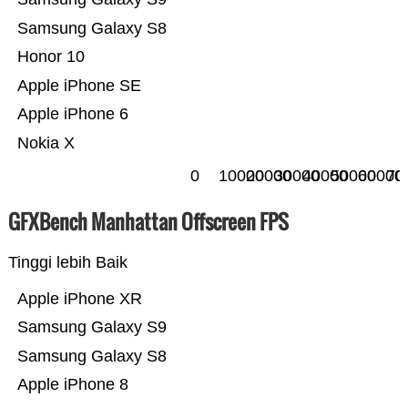
Samsung Galaxy S8
Honor 10
Apple iPhone SE
Apple iPhone 6
Nokia X
0
10000
20000
30000
40000
50000
60000
70
GFXBench Manhattan Offscreen FPS
Tinggi lebih Baik
Apple iPhone XR
Samsung Galaxy S9
Samsung Galaxy S8
Apple iPhone 8