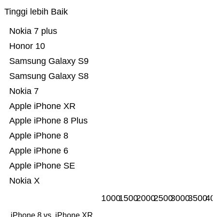
Tinggi lebih Baik
Nokia 7 plus
Honor 10
Samsung Galaxy S9
Samsung Galaxy S8
Nokia 7
Apple iPhone XR
Apple iPhone 8 Plus
Apple iPhone 8
Apple iPhone 6
Apple iPhone SE
Nokia X
1000
1500
2000
2500
3000
3500
40
iPhone 8 vs. iPhone XR