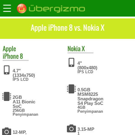
Apple iPhone 8 vs. Nokia X
Apple
Nokia
X
iPhone 8
4"
(800x480)
4.7"
IPS LCD
(1334x750)
IPS LCD
0.5GB
MSM8225
2GB
Snapdragon
A11 Bionic
S4 Play SoC
SoC
4GB
256GB
Penyimpanan
Penyimpanan
3.15-MP
12-MP,
1