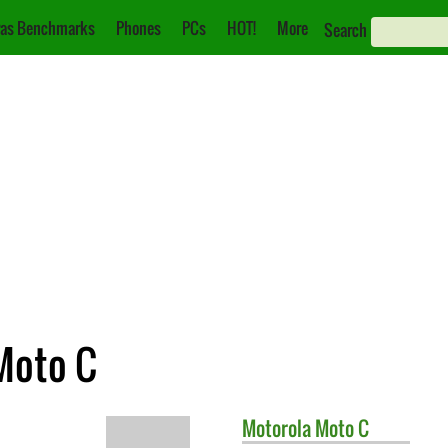
as Benchmarks
Phones
PCs
HOT!
More
Search
 Moto C
Motorola
Moto C