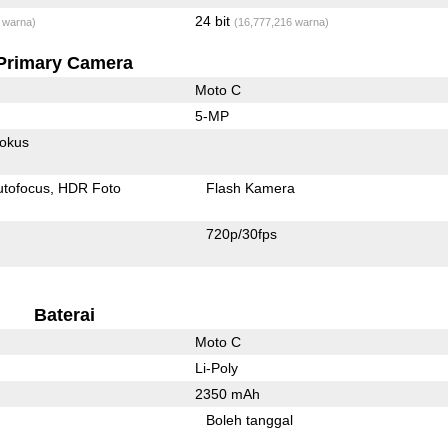
24 bit
 warna)
(16,777,216 warna)
Primary Camera
Moto C
5-MP
fokus
utofocus
HDR Foto
Flash Kamera
720p/30fps
Baterai
Moto C
Li-Poly
2350 mAh
l
Boleh tanggal