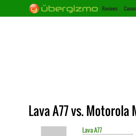
Reviews
Camer
Lava A77 vs. Motorola
Lava
A77