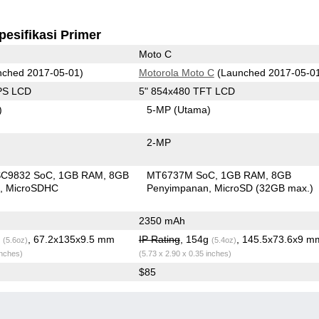
pesifikasi Primer
Moto C
ched 2017-05-01)
Motorola Moto C
(Launched 2017-05-0
IPS LCD
5" 854x480 TFT LCD
)
5-MP
(Utama)
2-MP
SC9832 SoC
1GB RAM
8GB
MT6737M SoC
1GB RAM
8GB
n
MicroSDHC
Penyimpanan
MicroSD (32GB max.)
2350 mAh
g
, 67.2x135x9.5 mm
IP Rating
, 154g
, 145.5x73.6x9 m
(5.6oz)
(5.4oz)
inches)
(5.73 x 2.90 x 0.35 inches)
$85