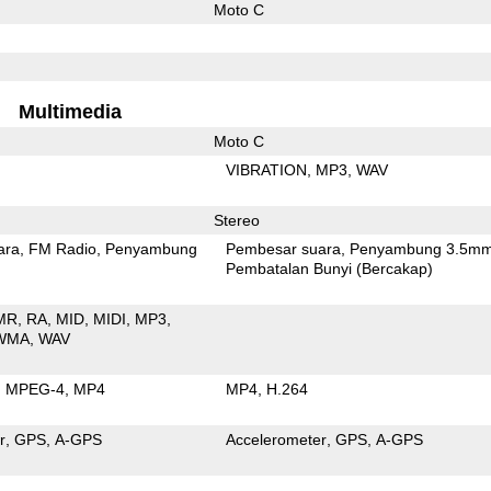
Moto C
Multimedia
Moto C
VIBRATION
MP3
WAV
Stereo
ara
FM Radio
Penyambung
Pembesar suara
Penyambung 3.5m
Pembatalan Bunyi (Bercakap)
MR
RA
MID
MIDI
MP3
WMA
WAV
MPEG-4
MP4
MP4
H.264
r
GPS
A-GPS
Accelerometer
GPS
A-GPS