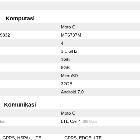
Komputasi
Moto C
C9832
MT6737M
4
1.1 GHz
1GB
8GB
MicroSD
32GB
Android 7.0
Komunikasi
Moto C
LTE CAT4
bps
150 Mbps
E
GPRS
HSPA+
LTE
GPRS
EDGE
LTE