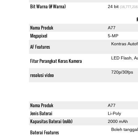
Bit Warna (# Warna)
24 bit
(16,777,216
Nama Produk
A77
Megapixel
5-MP
Kontras Auto
AF Features
LED Flash
A
Fitur Perangkat Keras Kamera
720p/30fps
resolusi video
Nama Produk
A77
Jenis Baterai
Li-Poly
Kapasitas Baterai (mAh)
2000 mAh
Boleh tangga
Baterai Features