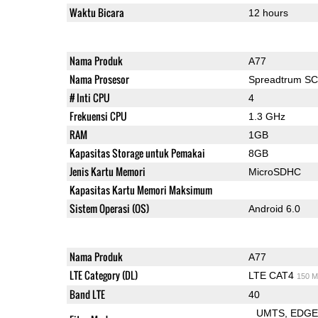
Waktu Bicara
12 hours
Nama Produk
A77
Nama Prosesor
Spreadtrum S
# Inti CPU
4
Frekuensi CPU
1.3 GHz
RAM
1GB
Kapasitas Storage untuk Pemakai
8GB
Jenis Kartu Memori
MicroSDHC
Kapasitas Kartu Memori Maksimum
Sistem Operasi (OS)
Android 6.0
Nama Produk
A77
LTE Category (DL)
LTE CAT4
150 M
Band LTE
40
UMTS
EDG