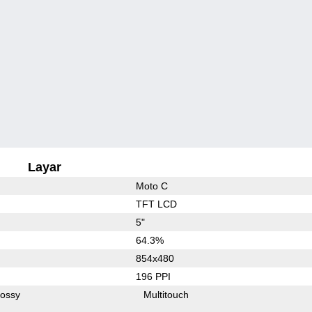
Layar
Moto C
TFT LCD
5"
64.3%
854x480
196 PPI
lossy
Multitouch