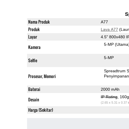
S
Nama Produk
A77
Produk
Lava A77
(Laun
Layar
4.5" 800x480 
5-MP
(Utama
Kamera
5-MP
Selfie
Spreadtrum 
Prosesor, Memori
Penyimpana
Baterai
2000 mAh
IP Rating
, 160
Desain
(2.65 x 5.31 x 0.37 
Harga (Sekitar)