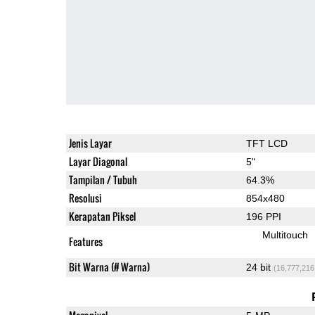
Jenis Layar
TFT LCD
Layar Diagonal
5"
Tampilan / Tubuh
64.3%
Resolusi
854x480
Kerapatan Piksel
196 PPI
Multitouch
Features
Bit Warna (# Warna)
24 bit
(16,777,216