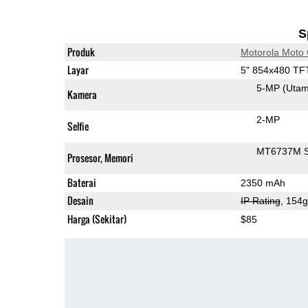
S
Produk
Motorola Moto
Layar
5" 854x480 TF
5-MP
(Uta
Kamera
2-MP
Selfie
MT6737M 
Prosesor, Memori
Baterai
2350 mAh
Desain
IP Rating
, 154
Harga (Sekitar)
$85