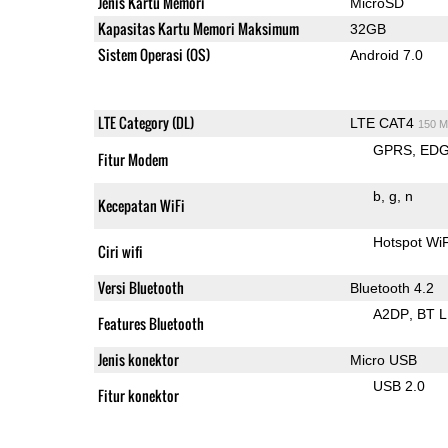
Jenis Kartu Memori
MicroSD
Kapasitas Kartu Memori Maksimum
32GB
Sistem Operasi (OS)
Android 7.0
LTE Category (DL)
LTE CAT4
150 M
GPRS
ED
Fitur Modem
b
g
n
Kecepatan WiFi
Hotspot Wi
Ciri wifi
Versi Bluetooth
Bluetooth 4.2
A2DP
BT 
Features Bluetooth
Jenis konektor
Micro USB
USB 2.0
Fitur konektor