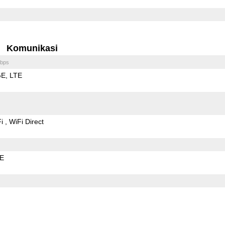
Komunikasi
bps
GE
LTE
Fi
WiFi Direct
LE