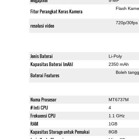
Megapixel
5-MP
Flash Kame
Fitur Perangkat Keras Kamera
720p/30fps
resolusi video
Jenis Baterai
Li-Poly
Kapasitas Baterai (mAh)
2350 mAh
Boleh tangg
Baterai Features
Nama Prosesor
MT6737M
# Inti CPU
4
Frekuensi CPU
1.1 GHz
RAM
1GB
Kapasitas Storage untuk Pemakai
8GB