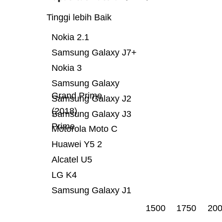
Tinggi lebih Baik
Nokia 2.1
Samsung Galaxy J7+
Nokia 3
Samsung Galaxy
Grand Prime
Samsung Galaxy J2
(2018)
Samsung Galaxy J3
Prime
Motorola Moto C
Huawei Y5 2
Alcatel U5
LG K4
Samsung Galaxy J1
1500
1750
20