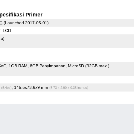
pesifikasi Primer
 C
(Launched 2017-05-01)
T LCD
ma)
SoC
1GB RAM
8GB Penyimpanan
MicroSD (32GB max.)
g
, 145.5x73.6x9 mm
(5.4oz)
(5.73 x 2.90 x 0.35 inches)