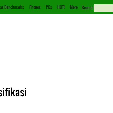
as Benchmarks
Phones
PCs
HOT!
More
Search
ifikasi