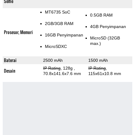
Selfie
MT6735 SoC
0.5GB RAM
2GB/3GB RAM
4GB Penyimpanan
Prosesor, Memori
16GB Penyimpanan
MicroSD (32GB
max.)
MicroSDXC
Baterai
2500 mAh
1500 mAh
IP Rating
, 128g
,
IP Rating
,
Desain
70.8x141.6x7.6 mm
115x61x10.8 mm