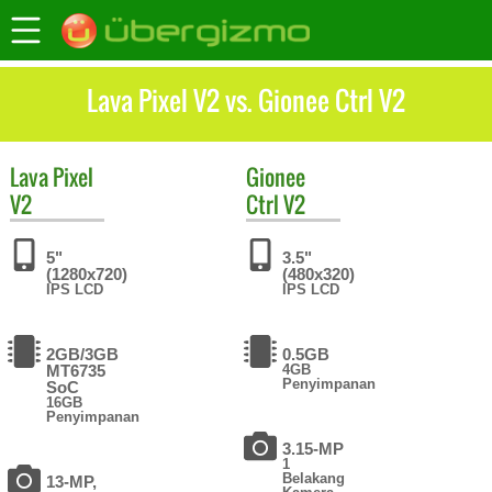
Lava Pixel V2 vs. Gionee Ctrl V2
Lava
Pixel
Gionee
V2
Ctrl V2
5"
3.5"
(1280x720)
(480x320)
IPS LCD
IPS LCD
2GB/3GB
0.5GB
MT6735
4GB
Penyimpanan
SoC
16GB
Penyimpanan
3.15-MP
1
Belakang
13-MP,