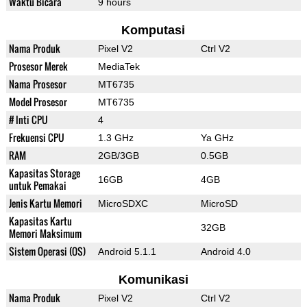
Waktu Bicara
9 hours
Komputasi
Nama Produk
Pixel V2
Ctrl V2
Prosesor Merek
MediaTek
Nama Prosesor
MT6735
Model Prosesor
MT6735
# Inti CPU
4
Frekuensi CPU
1.3 GHz
Ya GHz
RAM
2GB/3GB
0.5GB
Kapasitas Storage
16GB
4GB
untuk Pemakai
Jenis Kartu Memori
MicroSDXC
MicroSD
Kapasitas Kartu
32GB
Memori Maksimum
Sistem Operasi (OS)
Android 5.1.1
Android 4.0
Komunikasi
Nama Produk
Pixel V2
Ctrl V2