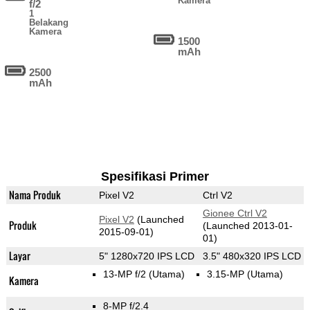
Kamera
f/2
1
Belakang
Kamera
1500
mAh
2500
mAh
Spesifikasi Primer
Nama Produk
Pixel V2
Ctrl V2
Gionee Ctrl V2
Pixel V2
(Launched
Produk
(Launched 2013-01-
2015-09-01)
01)
Layar
5" 1280x720 IPS LCD
3.5" 480x320 IPS LCD
13-MP f/2
(Utama)
3.15-MP
(Utama)
Kamera
8-MP f/2.4