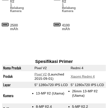
f/2
f/2
1
1
Belakang
Belakang
Kamera
Kamera
2500
4100
mAh
mAh
Spesifikasi Primer
Nama Produk
Pixel V2
Redmi 4
Pixel V2
(Launched
Produk
Xiaomi Redmi 4
2015-09-01)
Layar
5" 1280x720 IPS LCD
5" 1280x720 IPS LCD
26mm 13-MP f/2
13-MP f/2
(Utama)
Kamera
(Utama)
8-MP f/2.4
5-MP f/2.2