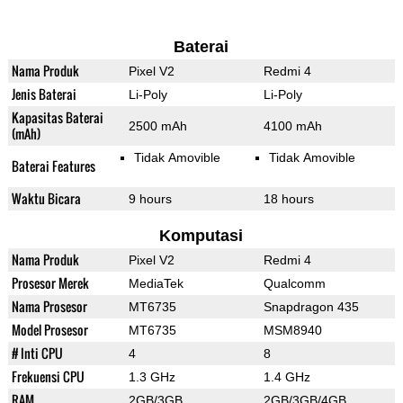
Baterai
Nama Produk
Pixel V2
Redmi 4
Jenis Baterai
Li-Poly
Li-Poly
Kapasitas Baterai
2500 mAh
4100 mAh
(mAh)
Tidak Amovible
Tidak Amovible
Baterai Features
Waktu Bicara
9 hours
18 hours
Komputasi
Nama Produk
Pixel V2
Redmi 4
Prosesor Merek
MediaTek
Qualcomm
Nama Prosesor
MT6735
Snapdragon 435
Model Prosesor
MT6735
MSM8940
# Inti CPU
4
8
Frekuensi CPU
1.3 GHz
1.4 GHz
RAM
2GB/3GB
2GB/3GB/4GB