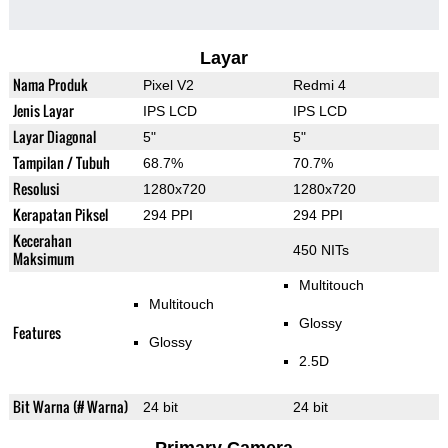
Layar
Nama Produk
Pixel V2
Redmi 4
Jenis Layar
IPS LCD
IPS LCD
Layar Diagonal
5"
5"
Tampilan / Tubuh
68.7%
70.7%
Resolusi
1280x720
1280x720
Kerapatan Piksel
294 PPI
294 PPI
Kecerahan
450 NITs
Maksimum
Multitouch
Multitouch
Glossy
Features
Glossy
2.5D
Bit Warna (# Warna)
24 bit
24 bit