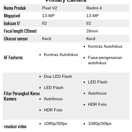
Primary Camera
Nama Produk
Pixel V2
Redmi 4
Megapixel
13-MP
13-MP
bukaan f/
f/2
f/2
Focal length (35mm)
26mm
Ukuran sensor
Kecil
Kecil
Kontras Autofokus
Kontras Autofokus
AF Features
Fasa-pengesanan
autofokus
Dua LED Flash
LED Flash
LED Flash
Fitur Perangkat Keras
Autofocus
Kamera
Autofocus
HDR Foto
HDR Foto
1080p/30fps
1080p/30fps
resolusi video