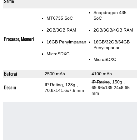
Selfie
Snapdragon 435
MT6735 SoC
SoC
2GB/3GB RAM
2GB/3GB/4GB RAM
Prosesor, Memori
16GB Penyimpanan
16GB/32GB/64GB
Penyimpanan
MicroSDXC
MicroSDXC
Baterai
2500 mAh
4100 mAh
IP Rating
, 150g
,
IP Rating
, 128g
,
Desain
69.96x139.24x8.65
70.8x141.6x7.6 mm
mm