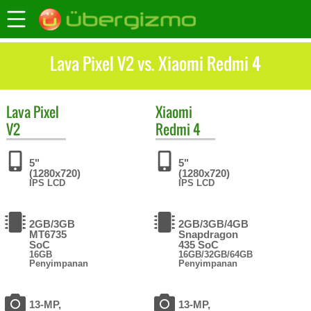
Lava Pixel V2 vs. Xiaomi Redmi 4
Lava
Pixel
Xiaomi
V2
Redmi 4
5"
5"
(1280x720)
(1280x720)
IPS LCD
IPS LCD
2GB/3GB
2GB/3GB/4GB
MT6735
Snapdragon
SoC
435 SoC
16GB
16GB/32GB/64GB
Penyimpanan
Penyimpanan
13-MP,
13-MP,