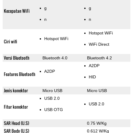
g
g
Kecepatan WiFi
n
n
Hotspot WiFi
Hotspot WiFi
Ciri wifi
WiFi Direct
Versi Bluetooth
Bluetooth 4.0
Bluetooth 4.2
A2DP
A2DP
Features Bluetooth
HID
Jenis konektor
Micro USB
Micro USB
USB 2.0
USB 2.0
Fitur konektor
USB OTG
SAR Head (U.S)
0.75 W/Kg
SAR Body (U.S)
0.612 W/Kg