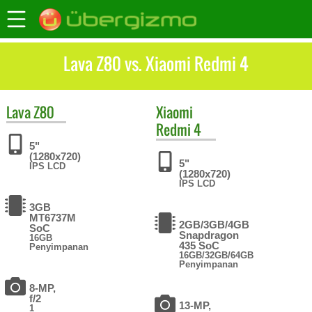
Lava Z80 vs. Xiaomi Redmi 4
Lava
Z80
Xiaomi
Redmi 4
5"
(1280x720)
5"
IPS LCD
(1280x720)
IPS LCD
3GB
MT6737M
2GB/3GB/4GB
SoC
Snapdragon
16GB
435 SoC
Penyimpanan
16GB/32GB/64GB
Penyimpanan
8-MP,
f/2
13-MP,
1