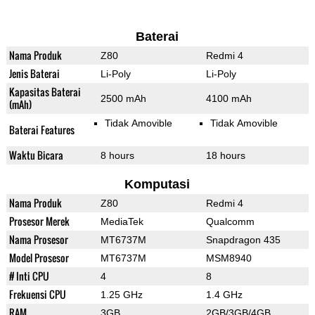
Baterai
Nama Produk
Z80
Redmi 4
Jenis Baterai
Li-Poly
Li-Poly
Kapasitas Baterai
2500 mAh
4100 mAh
(mAh)
Tidak Amovible
Tidak Amovible
Baterai Features
Waktu Bicara
8 hours
18 hours
Komputasi
Nama Produk
Z80
Redmi 4
Prosesor Merek
MediaTek
Qualcomm
Nama Prosesor
MT6737M
Snapdragon 435
Model Prosesor
MT6737M
MSM8940
# Inti CPU
4
8
Frekuensi CPU
1.25 GHz
1.4 GHz
RAM
3GB
2GB/3GB/4GB