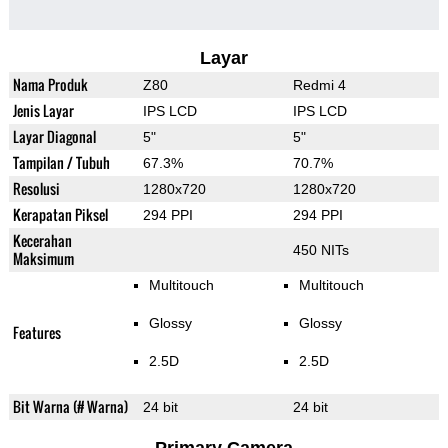
Layar
Nama Produk
Z80
Redmi 4
Jenis Layar
IPS LCD
IPS LCD
Layar Diagonal
5"
5"
Tampilan / Tubuh
67.3%
70.7%
Resolusi
1280x720
1280x720
Kerapatan Piksel
294 PPI
294 PPI
Kecerahan
450 NITs
Maksimum
Multitouch
Multitouch
Glossy
Glossy
Features
2.5D
2.5D
Bit Warna (# Warna)
24 bit
24 bit