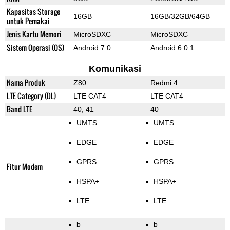
Kapasitas Storage
16GB
16GB/32GB/64GB
untuk Pemakai
Jenis Kartu Memori
MicroSDXC
MicroSDXC
Sistem Operasi (OS)
Android 7.0
Android 6.0.1
Komunikasi
Nama Produk
Z80
Redmi 4
LTE Category (DL)
LTE CAT4
LTE CAT4
Band LTE
40, 41
40
UMTS
UMTS
EDGE
EDGE
GPRS
GPRS
Fitur Modem
HSPA+
HSPA+
LTE
LTE
b
b