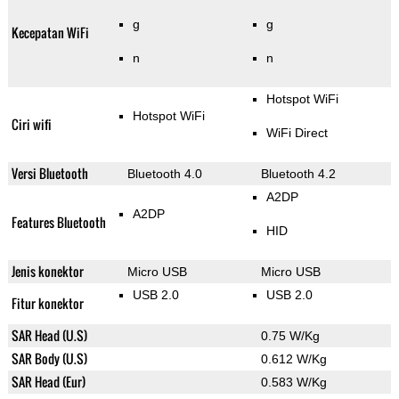
g
g
Kecepatan WiFi
n
n
Hotspot WiFi
Hotspot WiFi
Ciri wifi
WiFi Direct
Versi Bluetooth
Bluetooth 4.0
Bluetooth 4.2
A2DP
A2DP
Features Bluetooth
HID
Jenis konektor
Micro USB
Micro USB
USB 2.0
USB 2.0
Fitur konektor
SAR Head (U.S)
0.75 W/Kg
SAR Body (U.S)
0.612 W/Kg
SAR Head (Eur)
0.583 W/Kg