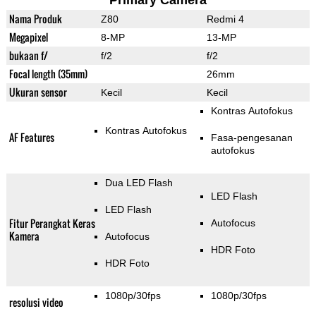
Primary Camera
Nama Produk
Z80
Redmi 4
Megapixel
8-MP
13-MP
bukaan f/
f/2
f/2
Focal length (35mm)
26mm
Ukuran sensor
Kecil
Kecil
Kontras Autofokus
Kontras Autofokus
AF Features
Fasa-pengesanan
autofokus
Dua LED Flash
LED Flash
LED Flash
Fitur Perangkat Keras
Autofocus
Kamera
Autofocus
HDR Foto
HDR Foto
1080p/30fps
1080p/30fps
resolusi video