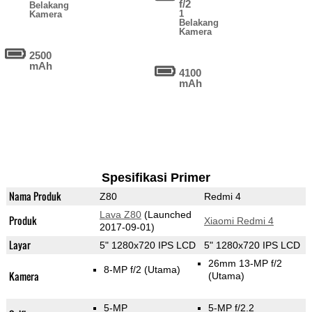
f/2
Belakang
1
Kamera
Belakang
Kamera
2500
mAh
4100
mAh
Spesifikasi Primer
Nama Produk
Z80
Redmi 4
Lava Z80
(Launched
Produk
Xiaomi Redmi 4
2017-09-01)
Layar
5" 1280x720 IPS LCD
5" 1280x720 IPS LCD
26mm 13-MP f/2
8-MP f/2
(Utama)
Kamera
(Utama)
5-MP
5-MP f/2.2