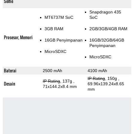
Selfie
Snapdragon 435
MT6737M SoC
SoC
3GB RAM
2GB/3GB/4GB RAM
Prosesor, Memori
16GB Penyimpanan
16GB/32GB/64GB
Penyimpanan
MicroSDXC
MicroSDXC
Baterai
2500 mAh
4100 mAh
IP Rating
, 150g
,
IP Rating
, 137g
,
Desain
69.96x139.24x8.65
71x144.2x8.4 mm
mm