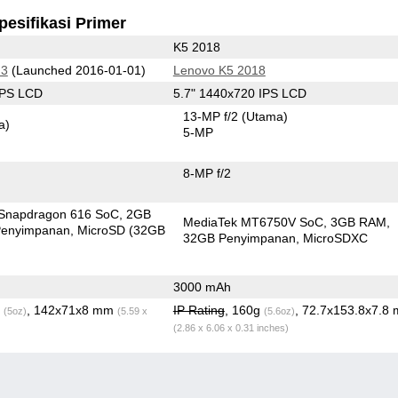
pesifikasi Primer
K5 2018
 3
(Launched 2016-01-01)
Lenovo K5 2018
IPS LCD
5.7" 1440x720 IPS LCD
13-MP f/2
(Utama)
a)
5-MP
8-MP f/2
Snapdragon 616 SoC
2GB
MediaTek MT6750V SoC
3GB RAM
enyimpanan
MicroSD (32GB
32GB Penyimpanan
MicroSDXC
3000 mAh
g
, 142x71x8 mm
IP Rating
, 160g
, 72.7x153.8x7.8
(5oz)
(5.59 x
(5.6oz)
(2.86 x 6.06 x 0.31 inches)