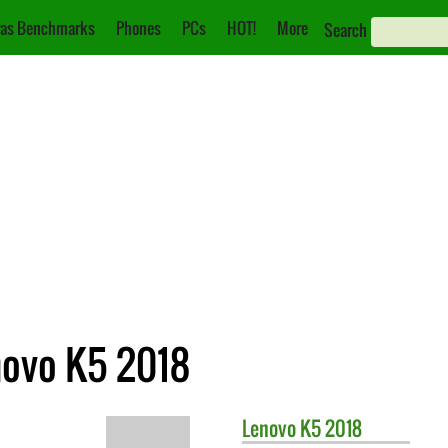
as Benchmarks
Phones
PCs
HOT!
More
Search
novo K5 2018
Lenovo
K5 2018