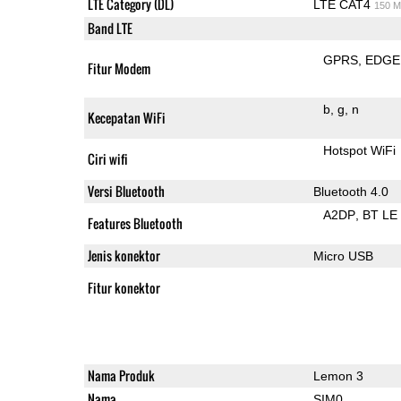
LTE Category (DL)
LTE CAT4
150 M
Band LTE
GPRS
EDGE
Fitur Modem
b
g
n
Kecepatan WiFi
Hotspot WiFi
Ciri wifi
Versi Bluetooth
Bluetooth 4.0
A2DP
BT LE
Features Bluetooth
Jenis konektor
Micro USB
Fitur konektor
Nama Produk
Lemon 3
Nama
SIM0