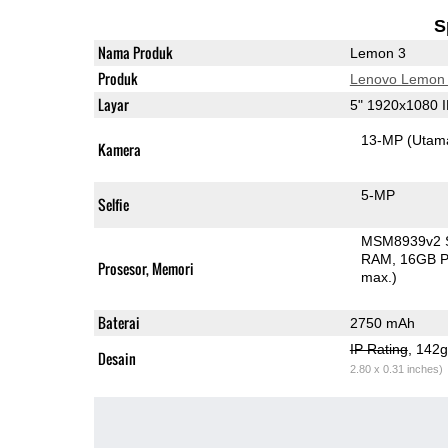
S
Nama Produk
Lemon 3
Produk
Lenovo Lemon
Layar
5" 1920x1080 
13-MP
(Utam
Kamera
5-MP
Selfie
MSM8939v2 
RAM
16GB P
Prosesor, Memori
max.)
Baterai
2750 mAh
IP Rating
, 142
Desain
2.80 x 0.31 inches)