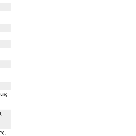
ung
I
P8