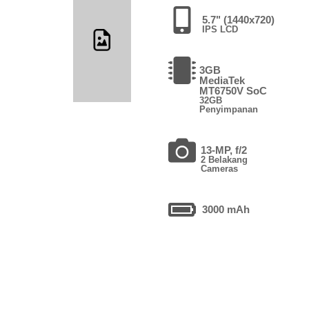
5.7" (1440x720)
IPS LCD
3GB
MediaTek
MT6750V SoC
32GB
Penyimpanan
13-MP, f/2
2 Belakang
Cameras
3000 mAh