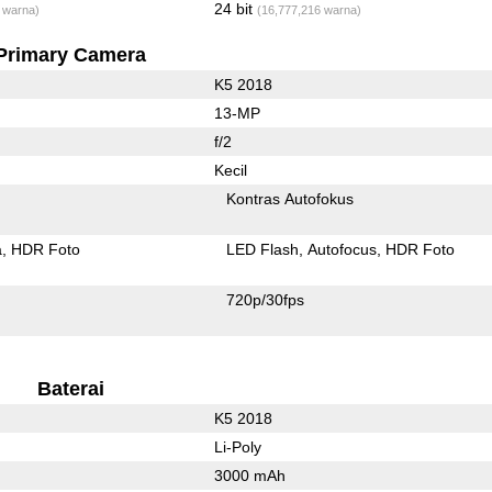
24 bit
 warna)
(16,777,216 warna)
Primary Camera
K5 2018
13-MP
f/2
Kecil
Kontras Autofokus
a
HDR Foto
LED Flash
Autofocus
HDR Foto
720p/30fps
Baterai
K5 2018
Li-Poly
3000 mAh