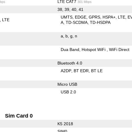
LTE CAT7
bps
301 Mbps
38, 39, 40, 41
UMTS
EDGE
GPRS
HSPA+
LTE
E
LTE
A
TD-SCDMA
TD-HSDPA
a
b
g
n
Dua Band
Hotspot WiFi
WiFi Direct
Bluetooth 4.0
A2DP
BT EDR
BT LE
Micro USB
USB 2.0
Sim Card 0
K5 2018
SIM0