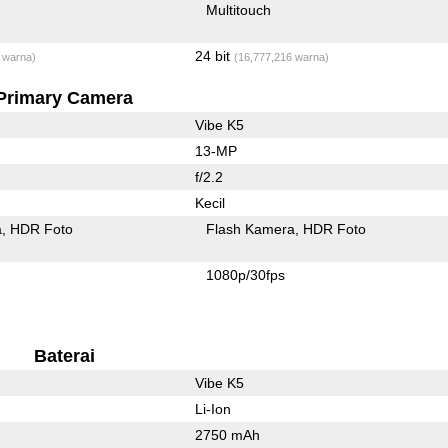
Multitouch
24 bit
 warna)
(16,777,216 warna)
Primary Camera
Vibe K5
13-MP
f/2.2
Kecil
a
HDR Foto
Flash Kamera
HDR Foto
1080p/30fps
Baterai
Vibe K5
Li-Ion
2750 mAh