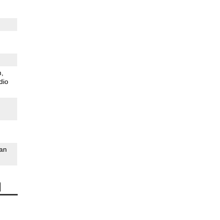
m
dio
an
n