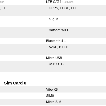
LTE CAT4
bps
150 Mbps
LTE
GPRS
EDGE
LTE
b
g
n
Hotspot WiFi
Bluetooth 4.1
A2DP
BT LE
Micro USB
USB OTG
Sim Card 0
Vibe K5
SIM0
Micro SIM