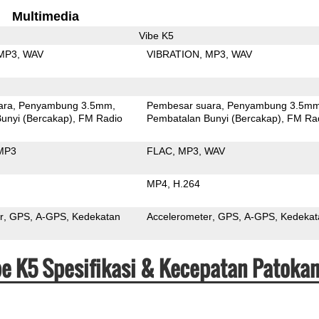
Multimedia
Vibe K5
MP3
WAV
VIBRATION
MP3
WAV
ara
Penyambung 3.5mm
Pembesar suara
Penyambung 3.5m
unyi (Bercakap)
FM Radio
Pembatalan Bunyi (Bercakap)
FM Ra
MP3
FLAC
MP3
WAV
MP4
H.264
r
GPS
A-GPS
Kedekatan
Accelerometer
GPS
A-GPS
Kedekat
be K5 Spesifikasi & Kecepatan Patoka