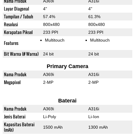
Nama Produk
A369i
A316i
Layar Diagonal
4"
4"
Tampilan / Tubuh
57.4%
61.3%
Resolusi
800x480
800x480
Kerapatan Piksel
233 PPI
233 PPI
Multitouch
Multitouch
Features
Bit Warna (# Warna)
24 bit
24 bit
Primary Camera
Nama Produk
A369i
A316i
Megapixel
2-MP
2-MP
Baterai
Nama Produk
A369i
A316i
Jenis Baterai
Li-Poly
Li-Ion
Kapasitas Baterai
1500 mAh
1300 mAh
(mAh)