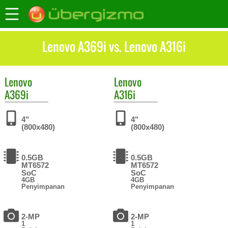
Lenovo A369i vs. Lenovo A316i
Lenovo
Lenovo
A369i
A316i
4"
4"
(800x480)
(800x480)
0.5GB
0.5GB
MT6572
MT6572
SoC
SoC
4GB
4GB
Penyimpanan
Penyimpanan
2-MP
2-MP
1
1