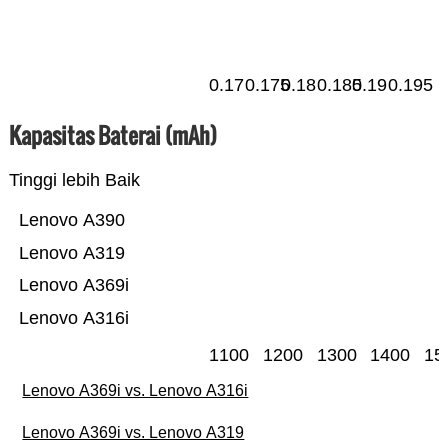
0.17
0.175
0.18
0.185
0.19
0.195
Kapasitas Baterai (mAh)
Tinggi lebih Baik
Lenovo A390
Lenovo A319
Lenovo A369i
Lenovo A316i
1100
1200
1300
1400
15
Lenovo A369i vs. Lenovo A316i
Lenovo A369i vs. Lenovo A319