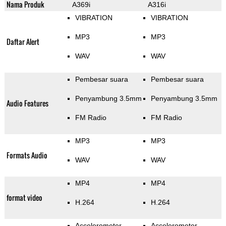
Nama Produk
A369i
A316i
VIBRATION
VIBRATION
MP3
MP3
Daftar Alert
WAV
WAV
Pembesar suara
Pembesar suara
Penyambung 3.5mm
Penyambung 3.5mm
Audio Features
FM Radio
FM Radio
MP3
MP3
Formats Audio
WAV
WAV
MP4
MP4
format video
H.264
H.264
Accelerometer
Accelerometer