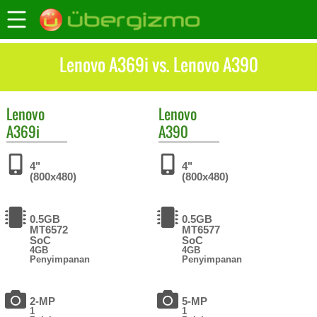
Lenovo A369i vs. Lenovo A390
Lenovo
Lenovo
A369i
A390
4"
4"
(800x480)
(800x480)
0.5GB
0.5GB
MT6572
MT6577
SoC
SoC
4GB
4GB
Penyimpanan
Penyimpanan
2-MP
5-MP
1
1