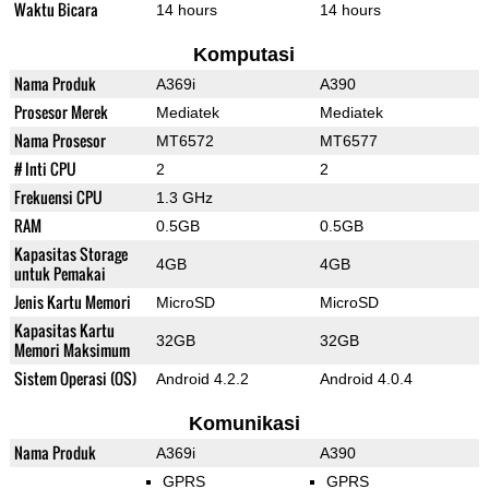
Waktu Bicara
14 hours
14 hours
Komputasi
Nama Produk
A369i
A390
Prosesor Merek
Mediatek
Mediatek
Nama Prosesor
MT6572
MT6577
# Inti CPU
2
2
Frekuensi CPU
1.3 GHz
RAM
0.5GB
0.5GB
Kapasitas Storage
4GB
4GB
untuk Pemakai
Jenis Kartu Memori
MicroSD
MicroSD
Kapasitas Kartu
32GB
32GB
Memori Maksimum
Sistem Operasi (OS)
Android 4.2.2
Android 4.0.4
Komunikasi
Nama Produk
A369i
A390
GPRS
GPRS