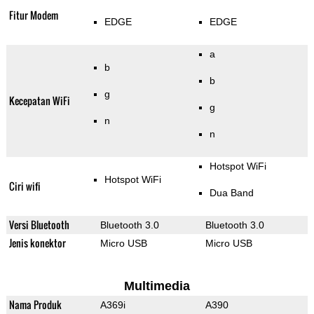
Fitur Modem
EDGE
EDGE
a
b
b
g
Kecepatan WiFi
g
n
n
Hotspot WiFi
Hotspot WiFi
Ciri wifi
Dua Band
Versi Bluetooth
Bluetooth 3.0
Bluetooth 3.0
Jenis konektor
Micro USB
Micro USB
Multimedia
Nama Produk
A369i
A390