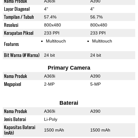
Nama Produk
A369i
A390
Layar Diagonal
4"
4"
Tampilan / Tubuh
57.4%
56.7%
Resolusi
800x480
800x480
Kerapatan Piksel
233 PPI
233 PPI
Multitouch
Multitouch
Features
Bit Warna (# Warna)
24 bit
24 bit
Primary Camera
Nama Produk
A369i
A390
Megapixel
2-MP
5-MP
Baterai
Nama Produk
A369i
A390
Jenis Baterai
Li-Poly
Kapasitas Baterai
1500 mAh
1500 mAh
(mAh)