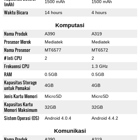
1500 mAh
1500 mAh
(mAh)
Waktu Bicara
14 hours
4 hours
Komputasi
Nama Produk
A390
A319
Prosesor Merek
Mediatek
Mediatek
Nama Prosesor
MT6577
MT6572
# Inti CPU
2
2
Frekuensi CPU
1.3 GHz
RAM
0.5GB
0.5GB
Kapasitas Storage
4GB
4GB
untuk Pemakai
Jenis Kartu Memori
MicroSD
MicroSD
Kapasitas Kartu
32GB
32GB
Memori Maksimum
Sistem Operasi (OS)
Android 4.0.4
Android 4.4.2
Komunikasi
Nama Produk
A390
A319