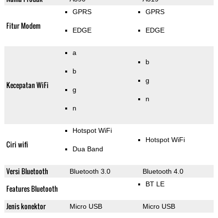
GPRS
GPRS
Fitur Modem
EDGE
EDGE
a
b
b
g
Kecepatan WiFi
g
n
n
Hotspot WiFi
Hotspot WiFi
Ciri wifi
Dua Band
Versi Bluetooth
Bluetooth 3.0
Bluetooth 4.0
BT LE
Features Bluetooth
Jenis konektor
Micro USB
Micro USB