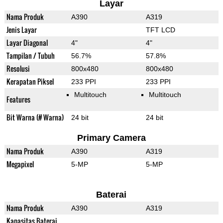
Layar
Nama Produk
A390
A319
Jenis Layar
TFT LCD
Layar Diagonal
4"
4"
Tampilan / Tubuh
56.7%
57.8%
Resolusi
800x480
800x480
Kerapatan Piksel
233 PPI
233 PPI
Multitouch
Multitouch
Features
Bit Warna (# Warna)
24 bit
24 bit
Primary Camera
Nama Produk
A390
A319
Megapixel
5-MP
5-MP
Baterai
Nama Produk
A390
A319
Kapasitas Baterai