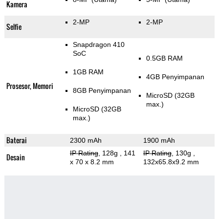
Kamera
2-MP
2-MP
Selfie
Snapdragon 410
SoC
0.5GB RAM
1GB RAM
4GB Penyimpanan
Prosesor, Memori
8GB Penyimpanan
MicroSD (32GB
max.)
MicroSD (32GB
max.)
Baterai
2300 mAh
1900 mAh
IP Rating
, 128g
, 141
IP Rating
, 130g
,
Desain
x 70 x 8.2 mm
132x65.8x9.2 mm