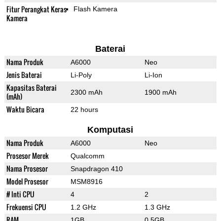
Fitur Perangkat Keras
Flash Kamera
Kamera
Baterai
Nama Produk
A6000
Neo
Jenis Baterai
Li-Poly
Li-Ion
Kapasitas Baterai
2300 mAh
1900 mAh
(mAh)
Waktu Bicara
22 hours
Komputasi
Nama Produk
A6000
Neo
Prosesor Merek
Qualcomm
Nama Prosesor
Snapdragon 410
Model Prosesor
MSM8916
# Inti CPU
4
2
Frekuensi CPU
1.2 GHz
1.3 GHz
RAM
1GB
0.5GB