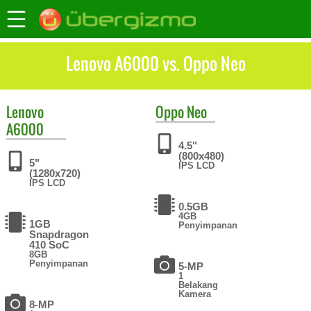
Lenovo A6000 vs. Oppo Neo
Lenovo
Oppo
Neo
A6000
4.5"
(800x480)
5"
IPS LCD
(1280x720)
IPS LCD
0.5GB
4GB
1GB
Penyimpanan
Snapdragon
410 SoC
8GB
Penyimpanan
5-MP
1
Belakang
Kamera
8-MP