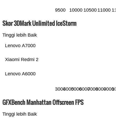
9500
10000
10500
11000
11
Skor 3DMark Unlimited IceStorm
Tinggi lebih Baik
Lenovo A7000
Xiaomi Redmi 2
Lenovo A6000
3000
4000
5000
6000
7000
8000
9000
10
GFXBench Manhattan Offscreen FPS
Tinggi lebih Baik