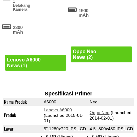
1
Belakang
Kamera
1900
mAh
2300
mAh
Oppo Neo
News (2)
Lenovo A6000
News (1)
Spesifikasi Primer
Nama Produk
A6000
Neo
Lenovo A6000
Oppo Neo
(Launched
Produk
(Launched 2015-01-
2014-02-01)
01)
Layar
5" 1280x720 IPS LCD
4.5" 800x480 IPS LCD
8-MP
(Utama)
5-MP
(Utama)